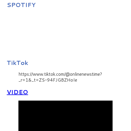
SPOTIFY
TikTok
https://www.tiktok.com/@onlinenewstime?
_r=1&_t=ZS-94FJGBZHoIe
VIDEO