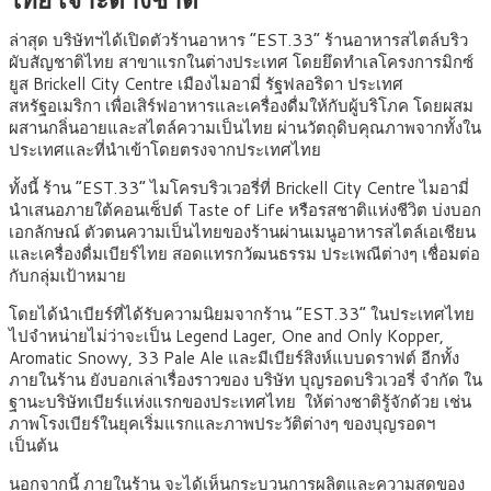
ล่าสุด บริษัทฯได้เปิดตัวร้านอาหาร “EST.33” ร้านอาหารสไตล์บริว
ผับสัญชาติไทย สาขาแรกในต่างประเทศ โดยยึดทำเลโครงการมิกซ์
ยูส Brickell City Centre เมืองไมอามี่ รัฐฟลอริดา ประเทศ
สหรัฐอเมริกา เพื่อเสิร์ฟอาหารและเครื่องดื่มให้กับผู้บริโภค โดยผสม
ผสานกลิ่นอายและสไตล์ความเป็นไทย ผ่านวัตถุดิบคุณภาพจากทั้งใน
ประเทศและที่นำเข้าโดยตรงจากประเทศไทย
ทั้งนี้ ร้าน “EST.33” ไมโครบริวเวอรี่ที่ Brickell City Centre ไมอามี่
นำเสนอภายใต้คอนเซ็ปต์ Taste of Life หรือรสชาติแห่งชีวิต บ่งบอก
เอกลักษณ์ ตัวตนความเป็นไทยของร้านผ่านเมนูอาหารสไตล์เอเชียน
และเครื่องดื่มเบียร์ไทย สอดแทรกวัฒนธรรม ประเพณีต่างๆ เชื่อมต่อ
กับกลุ่มเป้าหมาย
โดยได้นำเบียร์ที่ได้รับความนิยมจากร้าน “EST.33” ในประเทศไทย
ไปจำหน่ายไม่ว่าจะเป็น Legend Lager, One and Only Kopper,
Aromatic Snowy, 33 Pale Ale และมีเบียร์สิงห์แบบดราฟต์ อีกทั้ง
ภายในร้าน ยังบอกเล่าเรื่องราวของ บริษัท บุญรอดบริวเวอรี่ จำกัด ใน
ฐานะบริษัทเบียร์แห่งแรกของประเทศไทย ให้ต่างชาติรู้จักด้วย เช่น
ภาพโรงเบียร์ในยุคเริ่มแรกและภาพประวัติต่างๆ ของบุญรอดฯ
เป็นต้น
นอกจากนี้ ภายในร้าน จะได้เห็นกระบวนการผลิตและความสดของ