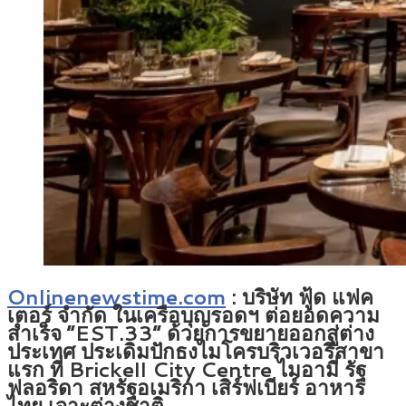
Onlinenewstime.com
: บริษัท ฟู้ด แฟค
เตอร์ จำกัด ในเครือบุญรอดฯ ต่อยอดความ
สำเร็จ “EST.33” ด้วยการขยายออกสู่ต่าง
ประเทศ ประเดิมปักธงไมโครบริวเวอรี่สาขา
แรก ที่ Brickell City Centre ไมอามี่ รัฐ
ฟลอริดา สหรัฐอเมริกา เสิร์ฟเบียร์ อาหาร
ไทย เจาะต่างชาติ