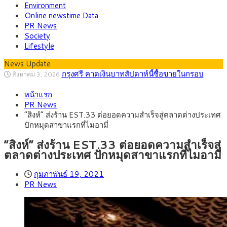
Environment
Online newstime Data
PR News
Society
Lifestyle
News Update
“เอกนิติ” เปิดเครื่องยนต์เศรษฐกิจใหม่ของไทย
สิงหาคม 1, 2026
เดินหน้า 5 ยุทธศาสตร์ รื้อโครงสร้างเศรษฐกิจ ดันไทยโตเต็ม
ภัยเงียบใกล้ตัวเด็ก LSD “แสตมป์เมา” ยาเสพ
กรกฎาคม 27, 2026
ศักยภาพ
หน้าแรก
ติดลายการ์ตูน กรมศุลกากร เตือนผู้ปกครองเฝ้าระวัง หลังยึดล็อต
กรุงศรี คาดเงินบาทสัปดาห์นี้ (27–31 ก.ค.
กรกฎาคม 27, 2026
PR News
ใหญ่จากเยอรมนี
2569) ซื้อขายในกรอบ 33.40-34.00 มองเฟดคงดอกเบี้ย
ครม.ไฟเขียวหลักการ ร่าง พ.ร.ฎ. เปิดทาง รฟม.เดิน
สิงหาคม 5, 2026
“สิงห์” ส่งร้าน EST.33 ต่อยอดความสำเร็จสู่ตลาดต่างประเทศ
หน้ารถไฟฟ้าสงขลา โมโนเรล 12.54 กม. เชื่อมเมืองหาดใหญ่
สธ.ชี้ รพ.รัฐแบกรับผู้ป่วยบัตรทอง 87% แต่ได้งบ
สิงหาคม 4, 2026
ปักหมุดสาขาแรกที่ไมอามี่
รายหัวเพียง 2,618 บาท เสนอทบทวนจัดสรรงบให้สอดคล้องภาระ
กรุงศรี คาดเงินบาทสัปดาห์นี้ซื้อขายในกรอบ
สิงหาคม 3, 2026
งานจริง
33.00-33.60 ติดตามข้อมูลจ้างงานสหรัฐฯ
“สิงห์” ส่งร้าน EST.33 ต่อยอดความสำเร็จสู่
ตลาดต่างประเทศ ปักหมุดสาขาแรกที่ไมอามี่
กุมภาพันธ์ 19, 2021
PR News