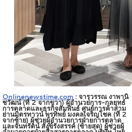
Onlinenewstime.com
: จารุวรรณ งาพานิ
ชวัฒน์ (ที่ 2 จากขวา) ผู้อำนวยการ-กลยุทธ์
การตลาดและธุรกิจสัมพันธ์ ศูนย์การค้าสาม
ย่านมิตรทาวน์ พรทิพย์ มงคลเจริญโชค (ที่ 2
จากซ้าย) ผู้ช่วยผู้อำนวยการฝ่ายการตลาด
และจันทรัตน์ สังข์รังสรรค์ (ซ้ายสุด) ผู้ช่วยผู้
อำนวยการฝ่ายสื่อสารการตลาด บริษัท ไทย