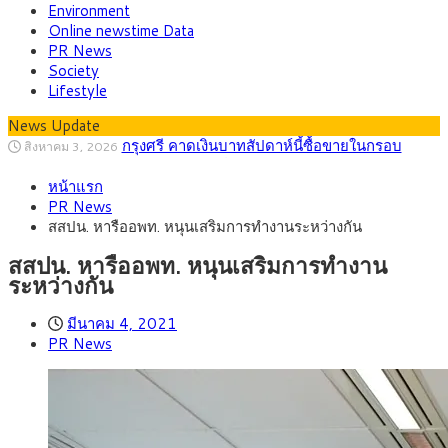
Environment
Online newstime Data
PR News
Society
Lifestyle
กรุงศรี คาดเงินบาทสัปดาห์นี้ซื้อขายในกรอบ
News Update
สิงหาคม 3, 2026
33.00-33.60 ติดตามข้อมูลจ้างงานสหรัฐฯ
“เอกนิติ” เปิดเครื่องยนต์เศรษฐกิจใหม่ของไทย
สิงหาคม 1, 2026
เดินหน้า 5 ยุทธศาสตร์ รื้อโครงสร้างเศรษฐกิจ ดันไทยโตเต็ม
ภัยเงียบใกล้ตัวเด็ก LSD “แสตมป์เมา” ยาเสพ
กรกฎาคม 27, 2026
หน้าแรก
ศักยภาพ
ติดลายการ์ตูน กรมศุลกากร เตือนผู้ปกครองเฝ้าระวัง หลังยึดล็อต
กรุงศรี คาดเงินบาทสัปดาห์นี้ (27–31 ก.ค.
กรกฎาคม 27, 2026
PR News
ใหญ่จากเยอรมนี
2569) ซื้อขายในกรอบ 33.40-34.00 มองเฟดคงดอกเบี้ย
ครม.ไฟเขียวหลักการ ร่าง พ.ร.ฎ. เปิดทาง รฟม.เดิน
สิงหาคม 5, 2026
สสปน. หารืออพท. หนุนเสริมการทำงานระหว่างกัน
หน้ารถไฟฟ้าสงขลา โมโนเรล 12.54 กม. เชื่อมเมืองหาดใหญ่
สธ.ชี้ รพ.รัฐแบกรับผู้ป่วยบัตรทอง 87% แต่ได้งบ
สิงหาคม 4, 2026
รายหัวเพียง 2,618 บาท เสนอทบทวนจัดสรรงบให้สอดคล้องภาระ
กรุงศรี คาดเงินบาทสัปดาห์นี้ซื้อขายในกรอบ
สิงหาคม 3, 2026
สสปน. หารืออพท. หนุนเสริมการทำงาน
งานจริง
33.00-33.60 ติดตามข้อมูลจ้างงานสหรัฐฯ
ระหว่างกัน
มีนาคม 4, 2021
PR News