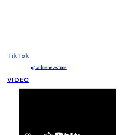
TikTok
@onlinenewstime
VIDEO