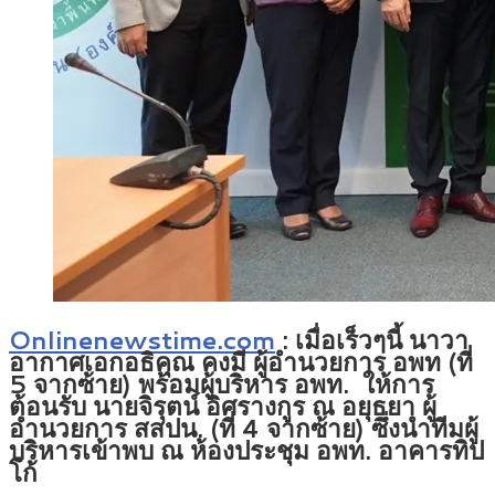
Onlinenewstime.com
: เมื่อเร็วๆนี้ นาวา
อากาศเอกอธิคุณ คงมี ผู้อำนวยการ อพท (ที่
5 จากซ้าย) พร้อมผู้บริหาร อพท. ให้การ
ต้อนรับ นายจิรุตน์ อิศรางกูร ณ อยุธยา ผู้
อำนวยการ สสปน. (ที่ 4 จากซ้าย) ซึ่งนำทีมผู้
บริหารเข้าพบ ณ ห้องประชุม อพท. อาคารทิป
โก้