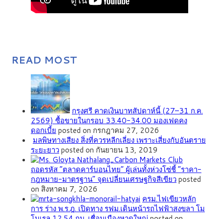
READ MOST
กรุงศรี คาดเงินบาทสัปดาห์นี้ (27–31 ก.ค.
2569) ซื้อขายในกรอบ 33.40-34.00 มองเฟดคง
ดอกเบี้ย
posted on กรกฎาคม 27, 2026
มลพิษทางเสียง สิ่งที่ควรหลีกเลี่ยง เพราะเสี่ยงกับอันตราย
ระยะยาว
posted on กันยายน 13, 2019
ถอดรหัส “ตลาดคาร์บอนไทย” ผู้เล่นทั้งห่วงโซ่ชี้ “ราคา-
กฎหมาย-มาตรฐาน” จุดเปลี่ยนเศรษฐกิจสีเขียว
posted
on สิงหาคม 7, 2026
ครม.ไฟเขียวหลัก
การ ร่าง พ.ร.ฎ. เปิดทาง รฟม.เดินหน้ารถไฟฟ้าสงขลา โม
โนเรล 12.54 กม. เชื่อมเมืองหาดใหญ่
posted on