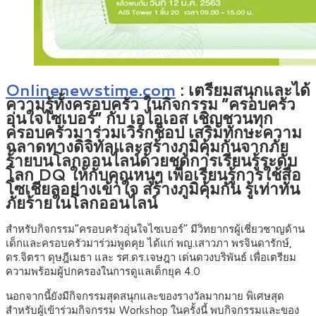
Onlinenewstime.com
: เตรียมสนุกและได้
ความรู้ทั้งครอบครัว ในกิจกรรม “ครอบครัว
อุ่นใจไซเบอร์” กับ เอไอเอส เชิญชวนทุก
ครอบครัวมาร่วมเวิร์กช็อป เสริมทักษะความ
ฉลาดทางดิจิทัลและสร้างภูมิคุ้มกันจากภัย
ร้ายบนโลกออนไลน์ด้วยชุดการเรียนรู้ระดับ
โลก DQ ให้กับคุณหนูๆ เพื่อเรียนรู้การใช้สื่อ
โซเชียลอย่างเข้าใจ สร้างภูมิคุ้มกัน รู้เท่าทัน
ภัยร้ายในโลกออนไลน์
สำหรับกิจกรรม”ครอบครัวอุ่นใจไซเบอร์” มีวิทยากรผู้เชี่ยวชาญด้าน
เด็กและครอบครัวมาร่วมพูดคุย ได้แก่ พญ.เสาวภา พรจินดารักษ์,
ดร.จิตรา ดุษฎีเมธา และ รศ.ดร.เจษฎา เด่นดวงบริพันธ์ เพื่อเตรียม
ความพร้อมผู้ปกครองในการดูแลเด็กยุค 4.0
นอกจากนี้ยังมีกิจกรรมสุดสนุกและของรางวัลมากมาย พิเศษสุด
สำหรับผู้เข้าร่วมกิจกรรม Workshop ในครั้งนี้ พบกิจกรรมและของ