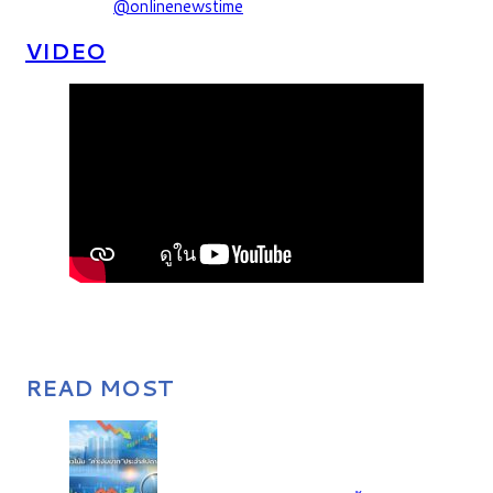
@onlinenewstime
VIDEO
READ MOST