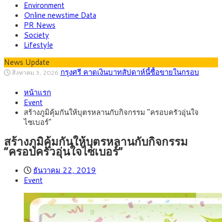
Environment
Online newstime Data
PR News
Society
Lifestyle
News Update
กรุงศรี คาดเงินบาทสัปดาห์นี้ซื้อขายในกรอบ
สิงหาคม 3, 2026
33.00-33.60 ติดตามข้อมูลจ้างงานสหรัฐฯ
“เอกนิติ” เปิดเครื่องยนต์เศรษฐกิจใหม่ของไทย
สิงหาคม 1, 2026
เดินหน้า 5 ยุทธศาสตร์ รื้อโครงสร้างเศรษฐกิจ ดันไทยโตเต็ม
หน้าแรก
ภัยเงียบใกล้ตัวเด็ก LSD “แสตมป์เมา” ยาเสพ
กรกฎาคม 27, 2026
ศักยภาพ
Event
ติดลายการ์ตูน กรมศุลกากร เตือนผู้ปกครองเฝ้าระวัง หลังยึดล็อต
กรุงศรี คาดเงินบาทสัปดาห์นี้ (27–31 ก.ค.
กรกฎาคม 27, 2026
สร้างภูมิคุ้มกันให้บุตรหลานกับกิจกรรม “ครอบครัวอุ่นใจ
ใหญ่จากเยอรมนี
2569) ซื้อขายในกรอบ 33.40-34.00 มองเฟดคงดอกเบี้ย
ครม.ไฟเขียวหลักการ ร่าง พ.ร.ฎ. เปิดทาง รฟม.เดิน
สิงหาคม 5, 2026
ไซเบอร์”
หน้ารถไฟฟ้าสงขลา โมโนเรล 12.54 กม. เชื่อมเมืองหาดใหญ่
สธ.ชี้ รพ.รัฐแบกรับผู้ป่วยบัตรทอง 87% แต่ได้งบ
สิงหาคม 4, 2026
รายหัวเพียง 2,618 บาท เสนอทบทวนจัดสรรงบให้สอดคล้องภาระ
กรุงศรี คาดเงินบาทสัปดาห์นี้ซื้อขายในกรอบ
สิงหาคม 3, 2026
สร้างภูมิคุ้มกันให้บุตรหลานกับกิจกรรม
งานจริง
33.00-33.60 ติดตามข้อมูลจ้างงานสหรัฐฯ
“ครอบครัวอุ่นใจไซเบอร์”
ธันวาคม 22, 2019
Event