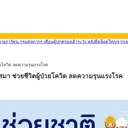
ลายการ์ตูน กรมศุลกากร เตือนผู้ปกครองเฝ้าระวัง หลังยึดล็อตใหญ่จากเ
569) ซื้อขายในกรอบ 33.40-34.00 มองเฟดคงดอกเบี้ย
นหน้ารถไฟฟ้าสงขลา โมโนเรล 12.54 กม. เชื่อมเมืองหาดใหญ่
บรายหัวเพียง 2,618 บาท เสนอทบทวนจัดสรรงบให้สอดคล้องภาระงานจริง
0-33.60 ติดตามข้อมูลจ้างงานสหรัฐฯ
วยโควิด ลดความรุนแรงโรค
นหน้า 5 ยุทธศาสตร์ รื้อโครงสร้างเศรษฐกิจ ดันไทยโตเต็มศักยภาพ
ลายการ์ตูน กรมศุลกากร เตือนผู้ปกครองเฝ้าระวัง หลังยึดล็อตใหญ่จากเ
า ช่วยชีวิตผู้ป่วยโควิด ลดความรุนแรงโรค