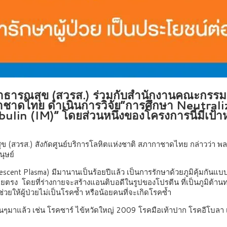
สาธารณสุข (สวรส.) ร่วมกับสำนักงานคณะกรรมก
าชาดไทย ดำเนินการวิจัย“การศึกษา Neutraliz
(IM)” โดยส่วนหนึ่งของโครงการนี้มีเป้าหมา
ุข (สวรส.) สังกัดศูนย์บริการโลหิตแห่งชาติ สภากาชาดไทย
กล่าวว่า 
ุษย์
scent Plasma) มีมานานเป็นร้อยปีแล้ว เป็นการรักษาด้วยภูมิคุ้มกันแบบหน
ตรง โดยที่ร่างกายจะสร้างแอนติบอดีในรูปของโปรตีน ที่เป็นภูมิต้านทา
อช่วยให้ผู้ป่วยไม่เป็นโรคซ้ำ หรือน้อยคนที่จะเกิดโรคซ้ำ
รัสอื่นๆมาแล้ว เช่น โรคซาร์ ไข้หวัดใหญ่ 2009 โรคมือเท้าปาก โรคอีโ