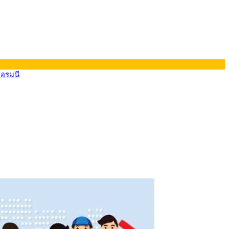
ยอรมนี
ยอรมนี