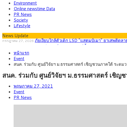
Environment
Online newstime Data
PR News
Society
Lifestyle
News Update
กรุงศรี คาดเงินบาทสัปดาห์นี้ (27–31 ก.ค. 256
กรกฎาคม 27, 2026
ครม.ไฟเขียวหลักการ ร่าง พ.ร.ฎ. เปิดทาง รฟม.เดินห
สิงหาคม 5, 2026
หน้าแรก
สธ.ชี้ รพ.รัฐแบกรับผู้ป่วยบัตรทอง 87% แต่ได้งบร
สิงหาคม 4, 2026
Event
กรุงศรี คาดเงินบาทสัปดาห์นี้ซื้อขายในกรอบ 33.00-
สิงหาคม 3, 2026
สนค. ร่วมกับ ศูนย์วิจัยฯ ม.ธรรมศาสตร์ เชิญชวนภาคใต้ ระด
“เอกนิติ” เปิดเครื่องยนต์เศรษฐกิจใหม่ของไทย เดินห
สิงหาคม 1, 2026
ภัยเงียบใกล้ตัวเด็ก LSD “แสตมป์เมา” ยาเสพติดลาย
กรกฎาคม 27, 2026
สนค. ร่วมกับ ศูนย์วิจัยฯ ม.ธรรมศาสตร์ เช
พฤษภาคม 27, 2021
Event
PR News