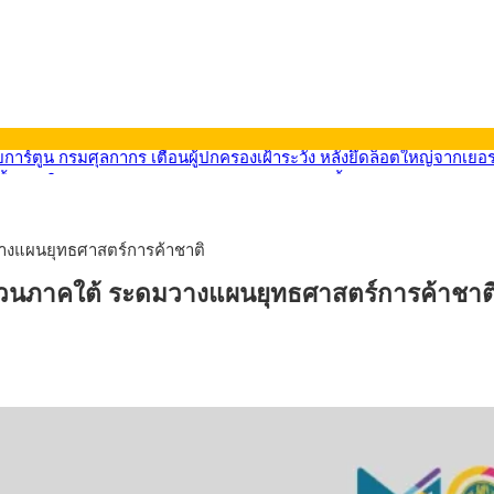
9) ซื้อขายในกรอบ 33.40-34.00 มองเฟดคงดอกเบี้ย
น้ารถไฟฟ้าสงขลา โมโนเรล 12.54 กม. เชื่อมเมืองหาดใหญ่
ายหัวเพียง 2,618 บาท เสนอทบทวนจัดสรรงบให้สอดคล้องภาระงานจริง
33.60 ติดตามข้อมูลจ้างงานสหรัฐฯ
มวางแผนยุทธศาสตร์การค้าชาติ
น้า 5 ยุทธศาสตร์ รื้อโครงสร้างเศรษฐกิจ ดันไทยโตเต็มศักยภาพ
การ์ตูน กรมศุลกากร เตือนผู้ปกครองเฝ้าระวัง หลังยึดล็อตใหญ่จากเยอ
ิญชวนภาคใต้ ระดมวางแผนยุทธศาสตร์การค้าชาต