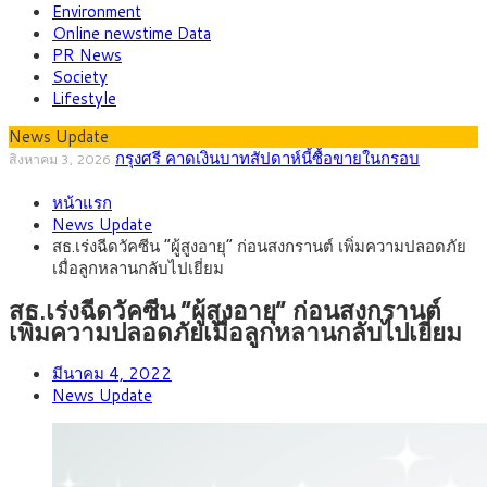
Environment
Online newstime Data
PR News
Society
Lifestyle
News Update
กรุงศรี คาดเงินบาทสัปดาห์นี้ซื้อขายในกรอบ
สิงหาคม 3, 2026
33.00-33.60 ติดตามข้อมูลจ้างงานสหรัฐฯ
“เอกนิติ” เปิดเครื่องยนต์เศรษฐกิจใหม่ของไทย เดิน
สิงหาคม 1, 2026
หน้า 5 ยุทธศาสตร์ รื้อโครงสร้างเศรษฐกิจ ดันไทยโตเต็มศักยภาพ
ภัยเงียบใกล้ตัวเด็ก LSD “แสตมป์เมา” ยาเสพติด
กรกฎาคม 27, 2026
หน้าแรก
ลายการ์ตูน กรมศุลกากร เตือนผู้ปกครองเฝ้าระวัง หลังยึดล็อตใหญ่
กรุงศรี คาดเงินบาทสัปดาห์นี้ (27–31 ก.ค.
กรกฎาคม 27, 2026
News Update
จากเยอรมนี
2569) ซื้อขายในกรอบ 33.40-34.00 มองเฟดคงดอกเบี้ย
ครม.ไฟเขียวหลักการ ร่าง พ.ร.ฎ. เปิดทาง รฟม.เดิน
สิงหาคม 5, 2026
สธ.เร่งฉีดวัคซีน “ผู้สูงอายุ” ก่อนสงกรานต์ เพิ่มความปลอดภัย
หน้ารถไฟฟ้าสงขลา โมโนเรล 12.54 กม. เชื่อมเมืองหาดใหญ่
สธ.ชี้ รพ.รัฐแบกรับผู้ป่วยบัตรทอง 87% แต่ได้งบราย
เมื่อลูกหลานกลับไปเยี่ยม
สิงหาคม 4, 2026
หัวเพียง 2,618 บาท เสนอทบทวนจัดสรรงบให้สอดคล้องภาระงาน
กรุงศรี คาดเงินบาทสัปดาห์นี้ซื้อขายในกรอบ
สิงหาคม 3, 2026
สธ.เร่งฉีดวัคซีน “ผู้สูงอายุ” ก่อนสงกรานต์
จริง
33.00-33.60 ติดตามข้อมูลจ้างงานสหรัฐฯ
เพิ่มความปลอดภัยเมื่อลูกหลานกลับไปเยี่ยม
มีนาคม 4, 2022
News Update