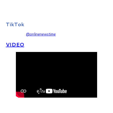
TikTok
@onlinenewstime
VIDEO