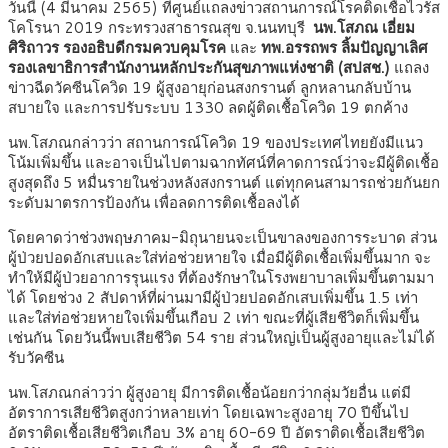
วันนี้ (4 มีนาคม 2565) ที่ศูนย์แถลงข่าวสถานการณ์โรคติดเชื้อไวรัส
โคโรนา 2019 กระทรวงสาธารณสุข จ.นนทบุรี
นพ.โสภณ เอี่ยม
ศิริถาวร รองอธิบดีกรมควบคุมโรค
และ
ทพ.อรรถพร ลิ้มปัญญาเลิศ
รองเลขาธิการสำนักงานหลักประกันสุขภาพแห่งชาติ (สปสช.)
แถลง
ข่าวฉีดวัคซีนโควิด 19 ผู้สูงอายุก่อนสงกรานต์ ลูกหลานกลับบ้าน
สบายใจ และการปรับระบบ 1330 ลดผู้ติดเชื้อโควิด 19 ตกค้าง
นพ.โสภณกล่าวว่า สถานการณ์โควิด 19 ของประเทศไทยยังมีแนว
โน้มเพิ่มขึ้น และอาจเป็นไปตามฉากทัศน์ที่คาดการณ์ว่าจะมีผู้ติดเชื้อ
สูงสุดถึง 5 หมื่นรายในช่วงหลังสงกรานต์ แต่ทุกคนสามารถช่วยกันยก
ระดับมาตรการป้องกัน เพื่อลดการติดเชื้อลงได้
โดยคาดว่าช่วงพฤษภาคม-มิถุนายนจะเป็นขาลงของการระบาด ส่วน
ผู้ป่วยปอดอักเสบและใส่ท่อช่วยหายใจ เมื่อมีผู้ติดเชื้อเพิ่มขึ้นมาก จะ
ทำให้มีผู้ป่วยอาการรุนแรง ที่ต้องรักษาในโรงพยาบาลเพิ่มขึ้นตามมา
ได้ โดยช่วง 2 สัปดาห์ที่ผ่านมามีผู้ป่วยปอดอักเสบเพิ่มขึ้น 1.5 เท่า
และใส่ท่อช่วยหายใจเพิ่มขึ้นเกือบ 2 เท่า ขณะที่ผู้เสียชีวิตก็เพิ่มขึ้น
เช่นกัน โดยวันนี้พบเสียชีวิต 54 ราย ส่วนใหญ่เป็นผู้สูงอายุและไม่ได้
รับวัคซีน
นพ.โสภณกล่าวว่า ผู้สูงอายุ มีการติดเชื้อน้อยกว่ากลุ่มวัยอื่น แต่มี
อัตราการเสียชีวิตสูงกว่าหลายเท่า โดยเฉพาะสูงอายุ 70 ปีขึ้นไป
อัตราติดเชื้อเสียชีวิตเกือบ 3% อายุ 60-69 ปี อัตราติดเชื้อเสียชีวิต