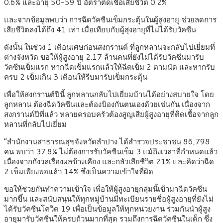
0.6% และอายุ 50-59 ปี อัตราติดเชื้อเสียชีวิต 0.2%
และจากข้อมูลพบว่า การฉีดวัคซีนเข็มกระตุ้นในผู้สูงอายุ ช่วยลดการ
เสียชีวิตลงได้ถึง 41 เท่า เมื่อเทียบกับผู้สุงอายุที่ไม่ได้รับวัคซีน
ดังนั้น ในช่วง 1 เดือนเศษก่อนสงกรานต์ ที่ลูกหลานจะกลับไปเยี่ยมที่
ต่างจังหวัด ขอให้ผู้สูงอายุ 2.17 ล้านคนที่ยังไม่ได้รับวัคซีนมารับ
วัคซีนเข็มแรก หากฉีดเข็มแรกแล้วให้ฉีดเข็ม 2 ตามนัด และหากรับ
ครบ 2 เข็มเกิน 3 เดือนให้รีบมารับเข็มกระตุ้น
เพื่อให้สงกรานต์ปีนี้ ลูกหลานกลับไปเยี่ยมบ้านได้อย่างสบายใจ โดย
ลูกหลาน ต้องฉีดวัคซีนและต้องป้องกันตนเองด้วยเช่นกัน เนื่องจาก
สงกรานต์ปีที่แล้ว หลายครอบครัวต้องสูญเสียผู้สูงอายุที่ติดเชื้อจากลูก
หลานที่กลับไปเยี่ยม
“สำนักงานสาธารณสุขจังหวัดลำปาง ได้สำรวจประชาชน 86,798
คน พบว่า 37.8% ไม่ต้องการรับวัคซีนเข็ม 3 แม้ถึงเวลาที่กำหนดแล้ว
เนื่องจากกังวลเรื่องผลข้างเคียง และกลัวเสียชีวิต 21% และคิดว่าฉีด
2 เข็มเพียงพอแล้ว 14% ซึ่งเป็นความเข้าใจที่ผิด
ขอให้ช่วยกันทำความเข้าใจ เพื่อให้ผู้สูงอายุกลุ่มนี้เข้ามาฉีดวัคซีน
มากขึ้น และสนับสนุนให้ทุกหมู่บ้านมีทะเบียนรายชื่อผู้สูงอายุที่ยังไม่
ได้รับวัคซีนโควิด 19 เพื่อเป็นข้อมูลให้ทุกหน่วยงาน ร่วมกันนำผู้สูง
อายุมารับวัคซีนให้ครบถ้วนมากที่สุด รวมถึงการฉีดวัคซีนในเด็ก ซึ่ง