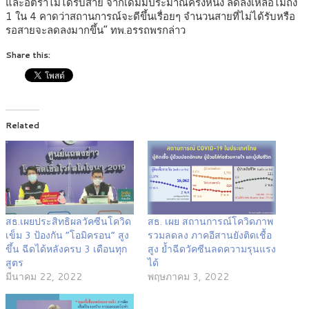
และอัตราไม่ได้รับสาย จากเดิมมีประมาณครึ่งหนึ่ง ลดลงเหลือไม่ถึง
1 ใน 4 คาดว่าสถานการณ์จะดีขึ้นเรื่อยๆ จำนวนสายที่ไม่ได้รับหรือ
รอสายจะลดลงมากขึ้น” ทพ.อรรถพรกล่าว
Share this:
Related
สธ.เผยประสิทธิผลวัคซีนโควิด
สธ. เผย สถานการณ์โควิดภาพ
เข็ม 3 ป้องกัน “โอมิครอน” สูง
รวมลดลง ภาคอีสานยังติดเชื้อ
ขึ้น ฉีดได้หลังครบ 3 เดือนทุก
สูง ย้ำฉีดวัคซีนลดความรุนแรง
สูตร
ได้
มีนาคม 22, 2022
พฤษภาคม 3, 2022