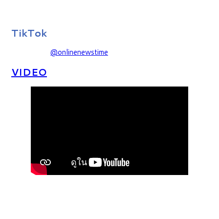
TikTok
@onlinenewstime
VIDEO