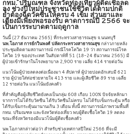
กทม. ปริมณฑล จังหวัดท่องเที่ยวผู้ติดเชื้อลด
ลง ช่วงปีใหม่ประชาชนใช้ชีวิตได้ตามปกติ
ย้ำต้องฉีดวัคซีนให้ครบ 4 เข็ม ส่วนยาและ
เตียงมีเพียงพอรองรับ คาดการณ์ปี 2566 จะ
เป็นการระบาดตามฤดูกาล
วันนี้ (27 ธันวาคม 2565) ที่กระทรวงสาธารณสุข จ.นนทบุรี
นพ.โอภาส การย์กวินพงศ์ ปลัดกระทรวงสาธารณสุข
กล่าวภายหลัง
ประชุมติดตามสถานการณ์ กรณีโรคโควิด 19 ว่า สถานการณ์โรค
โควิด 19 ของประเทศ ในสัปดาห์ที่ 51 (18-24 ธันวาคม 2565) มี
ผู้ป่วยเข้ารักษาในโรงพยาบาล 2,900 ราย เฉลี่ย 414 รายต่อวัน
แนวโน้มผู้ป่วยลดลงต่อเนื่องมา 4 สัปดาห์ ผู้ป่วยปอดอักเสบมี 621
ราย ผู้ป่วยใส่ท่อช่วยหายใจ 413 ราย และผู้เสียชีวิต 89 ราย เฉลี่ย
12 รายต่อวัน แนวโน้มยังคงตัว
ที่สำคัญคือผู้เสียชีวิตยังคงเป็นกลุ่ม 608 เกือบ 100% ปัจจัยหลักมา
จากการไม่ได้รับวัคซีน ได้รับวัคซีนไม่ครบ ไม่ได้รับเข็มกระตุ้น หรือ
ได้รับเข็มกระตุ้นมานานเกิน 3 เดือน ทั้งนี้ สถานการณ์ภาพรวมพื้นที่
กทม. ปริมณฑล และจังหวัดท่องเที่ยว พบผู้ติดเชื้อโควิด 19 ลดลง
ขณะที่จังหวัดรองมีแนวโน้มผู้ติดเชื้อคงตัว
นพ.โอภาสกล่าวต่อว่า สำหรับช่วงเทศกาลปีใหม่ 2566 ที่จะมี