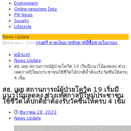
Environment
Online newstime Data
PR News
Society
Lifestyle
News Update
“เอกนิติ” เปิดเครื่องยนต์เศรษฐกิจใหม่ของไทย
สิงหาคม 1, 2026
เดินหน้า 5 ยุทธศาสตร์ รื้อโครงสร้างเศรษฐกิจ ดันไทยโตเต็ม
ภัยเงียบใกล้ตัวเด็ก LSD “แสตมป์เมา” ยาเสพ
กรกฎาคม 27, 2026
ศักยภาพ
หน้าแรก
ติดลายการ์ตูน กรมศุลกากร เตือนผู้ปกครองเฝ้าระวัง หลังยึดล็อต
กรุงศรี คาดเงินบาทสัปดาห์นี้ (27–31 ก.ค.
กรกฎาคม 27, 2026
News Update
ใหญ่จากเยอรมนี
2569) ซื้อขายในกรอบ 33.40-34.00 มองเฟดคงดอกเบี้ย
ครม.ไฟเขียวหลักการ ร่าง พ.ร.ฎ. เปิดทาง รฟม.เดิน
สิงหาคม 5, 2026
สธ. เผย สถานการณ์ผู้ป่วยโควิด 19 เริ่มมีแนวโน้มลดลง ช่วง
หน้ารถไฟฟ้าสงขลา โมโนเรล 12.54 กม. เชื่อมเมืองหาดใหญ่
สธ.ชี้ รพ.รัฐแบกรับผู้ป่วยบัตรทอง 87% แต่ได้งบ
สิงหาคม 4, 2026
เทศกาลปีใหม่ประชาชนใช้ชีวิตได้ปกติย้ำต้องรับวัคซีนให้ครบ
รายหัวเพียง 2,618 บาท เสนอทบทวนจัดสรรงบให้สอดคล้องภาระ
กรุงศรี คาดเงินบาทสัปดาห์นี้ซื้อขายในกรอบ
สิงหาคม 3, 2026
4 เข็ม
งานจริง
33.00-33.60 ติดตามข้อมูลจ้างงานสหรัฐฯ
สธ. เผย สถานการณ์ผู้ป่วยโควิด 19 เริ่มมี
แนวโน้มลดลง ช่วงเทศกาลปีใหม่ประชาชน
ใช้ชีวิตได้ปกติย้ำต้องรับวัคซีนให้ครบ 4 เข็ม
ธันวาคม 28, 2022
News Update