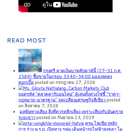
READ MOST
กรุงศรี คาดเงินบาทสัปดาห์นี้ (27–31 ก.ค.
2569) ซื้อขายในกรอบ 33.40-34.00 มองเฟดคง
ดอกเบี้ย
posted on กรกฎาคม 27, 2026
ถอดรหัส “ตลาดคาร์บอนไทย” ผู้เล่นทั้งห่วงโซ่ชี้ “ราคา-
กฎหมาย-มาตรฐาน” จุดเปลี่ยนเศรษฐกิจสีเขียว
posted
on สิงหาคม 7, 2026
มลพิษทางเสียง สิ่งที่ควรหลีกเลี่ยง เพราะเสี่ยงกับอันตราย
ระยะยาว
posted on กันยายน 13, 2019
ครม.ไฟเขียวหลัก
การ ร่าง พ.ร.ฎ. เปิดทาง รฟม.เดินหน้ารถไฟฟ้าสงขลา โม