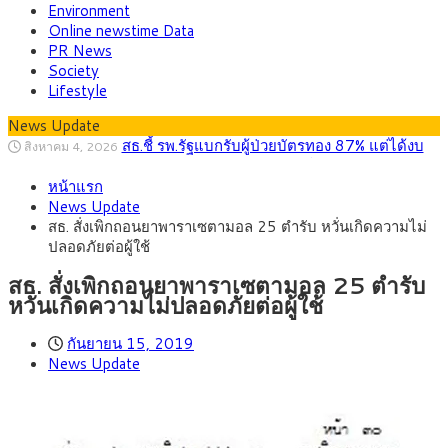
Environment
Online newstime Data
PR News
Society
Lifestyle
News Update
สธ.ชี้ รพ.รัฐแบกรับผู้ป่วยบัตรทอง 87% แต่ได้งบ
สิงหาคม 4, 2026
รายหัวเพียง 2,618 บาท เสนอทบทวนจัดสรรงบให้สอดคล้องภาระ
รัฐบาลวางกรอบคัด Data Center 4 มิติ รับลงทุน
สิงหาคม 10, 2026
งานจริง
หน้าแรก
7.5 แสนล้านบาท เน้นสร้างงานทักษะสูง–เชื่อม SMEs ไทย ดูแล
พาณิชย์ ร่วมลงพื้นที่ห้วยขวาง ลุยตรวจโรงแรม
สิงหาคม 10, 2026
News Update
ต้นทุนน้ำ–ไฟเป็นธรรม
ปล่อยเช่ารายวัน ร้านอาหารและเครื่องดื่ม ซาลอน พบต่างด้าวผิด
กรุงศรีคาดเงินบาทสัปดาห์นี้ซื้อขายในกรอบ
สิงหาคม 10, 2026
สธ. สั่งเพิกถอนยาพาราเซตามอล 25 ตำรับ หวั่นเกิดความไม่
กฎหมายเข้าข่ายสุ่มเสี่ยงนอมินี
32.80-33.40 ลุ้นเงินเฟ้อสหรัฐฯหลังจ้างงานแผ่ว
บีโอไอขานรับระเบียบใหม่ Data Center เดินหน้า
สิงหาคม 6, 2026
ปลอดภัยต่อผู้ใช้
ปรับเกณฑ์ คัดเข้มโครงการตอบโจทย์ประเทศ
ครม.ไฟเขียวหลักการ ร่าง พ.ร.ฎ. เปิดทาง รฟม.เดิน
สิงหาคม 5, 2026
หน้ารถไฟฟ้าสงขลา โมโนเรล 12.54 กม. เชื่อมเมืองหาดใหญ่
สธ. สั่งเพิกถอนยาพาราเซตามอล 25 ตำรับ
หวั่นเกิดความไม่ปลอดภัยต่อผู้ใช้
กันยายน 15, 2019
News Update