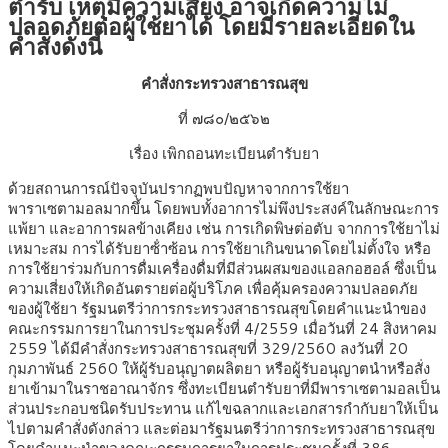
ตำรับ เหตุมีความเสี่ยง อาจเกิดความไม่
ปลอดภัยต่อผู้ใช้ยาได้ โดยมีรายละเอียดใน
คำสั่งดังนี้
คําสั่งกระทรวงสาธารณสุข
ที่ ๗๘๐/๒๕๖๒
เรื่อง เพิกถอนทะเบียนตํารับยา
ด้วยสถานการณ์ปัจจุบันปรากฏพบปัญหาจากการใช้ยา
พาราเซตามอลมากขึ้น โดยพบทั้งอาการไม่พึงประสงค์ในลักษณะการ
แพ้ยา และอาการผลข้างเคียง เช่น การเกิดพิษต่อตับ จากการใช้ยาไม่
เหมาะสม การได้รับยาซ้ําซ้อน การใช้ยาเกินขนาดโดยไม่ตั้งใจ หรือ
การใช้ยาร่วมกับการดื่มเครื่องดื่มที่มีส่วนผสมของแอลกอฮอล์ ซึ่งเป็น
ความเสี่ยงให้เกิดอันตรายต่อผู้บริโภค เพื่อคุ้มครองความปลอดภัย
ของผู้ใช้ยา รัฐมนตรีว่าการกระทรวงสาธารณสุขโดยคําแนะนําของ
คณะกรรมการยาในการประชุมครั้งที่ 4/2559 เมื่อวันที่ 24 สิงหาคม
2559 ได้มีคําสั่งกระทรวงสาธารณสุขที่ 329/2560 ลงวันที่ 20
กุมภาพันธ์ 2560 ให้ผู้รับอนุญาตผลิตยา หรือผู้รับอนุญาตนําหรือสั่ง
ยาเข้ามาในราชอาณาจักร ซึ่งทะเบียนตํารับยาที่มีพาราเซตามอลเป็น
ส่วนประกอบชนิดรับประทาน แก้ไขฉลากและเอกสารกํากับยาให้เป็น
ไปตามคําสั่งดังกล่าว และต่อมารัฐมนตรีว่าการกระทรวงสาธารณสุข