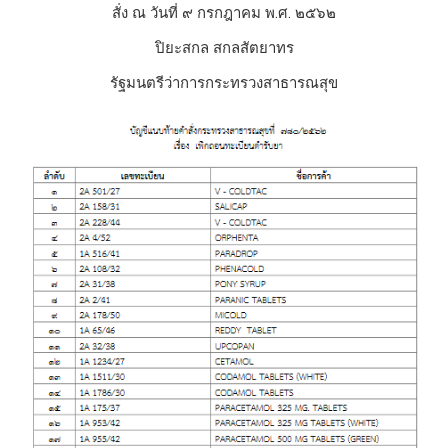
สั่ง ณ วันที่ ๙ กรกฎาคม พ.ศ. ๒๕๖๒
ปิยะสกล สกลสัตยาทร
รัฐมนตรีว่าการกระทรวงสาธารณสุข