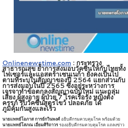
Onlinenewstime.com
: กระทรวง
สาธารณสุข ย้ำการส่งมอบวัคซีนให้กับไทยทั้ง
ไฟเซอร์และแอสตร้าเซนเนก้า ยังคงเป็นไป
ตามที่ระบุในสัญญาของปี 2564 แยกส่วนกับ
การส่งมอบในปี 2565 ซึ่งอยู่ระหว่างการ
เจรจาทำข้อตกลงสัญญาฉบับใหม่ แนะกลุ่ม
เสี่ยง ผู้สูงอายุ ผู้ป่วย 7 โรคเรื้อรัง หญิงตั้ง
ครรภ์ รับวัคซีนสูตรไขว้ ปลอดภัย ได้
ภูมิคุ้มกันสูงและเร็ว
นายแพทย์โอภาส การย์กวินพงศ์
อธิบดีกรมควบคุมโรค พร้อมด้วย
นายแพทย์โสภณ เอี่ยมศิริถาวร
รองอธิบดีกรมควบคุมโรค แถลงข่าว