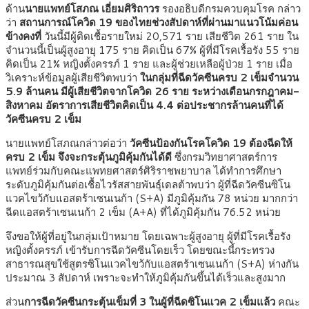
ด้าน
นายแพทย์โสภณ เอี่ยมศิริถาวร
รองอธิบดีกรมควบคุมโรค กล่าว
ว่า
สถานการณ์โควิด 19 ของไทยช่วงสัปดาห์ที่ผ่านมาแนวโน้มค่อน
ข้างคงที่
วันนี้มีผู้ติดเชื้อรายใหม่ 20,571 ราย เสียชีวิต 261 ราย ใน
จำนวนนี้เป็นผู้สูงอายุ 175 ราย คิดเป็น 67% ผู้ที่มีโรคเรื้อรัง 55 ราย
คิดเป็น 21% หญิงตั้งครรภ์ 1 ราย และผู้ช่วยเหลือผู้ป่วย 1 ราย เมื่อ
วิเคราะห์ข้อมูลผู้เสียชีวิตพบว่า
ในกลุ่มที่ฉีดวัคซีนครบ 2 เข็มจำนวน
5.9 ล้านคน มีผู้เสียชีวิตจากโควิด 26 ราย ระหว่างเดือนกรกฎาคม-
สิงหาคม อัตราการเสียชีวิตคิดเป็น 4.4 ต่อประชากรล้านคนที่ได้
วัคซีนครบ 2 เข็ม
นายแพทย์โสภณกล่าวต่อว่า
วัคซีนป้องกันโรคโควิด 19 ต้องฉีดให้
ครบ 2 เข็ม จึงจะกระตุ้นภูมิคุ้มกันได้ดี
ซึ่งกรมวิทยาศาสตร์การ
แพทย์ร่วมกับคณะแพทยศาสตร์ศิริราชพยาบาล ได้ทำการศึกษา
ระดับภูมิคุ้มกันต่อเชื้อไวรัสสายพันธุ์เดลต้าพบว่า ผู้ที่ฉีดวัคซีนซิโน
แวคไขว้กับแอสตร้าเซนเนก้า (S+A) มีภูมิคุ้มกัน 78 หน่วย มากกว่า
ฉีดแอสตร้าเซนเนก้า 2 เข็ม (A+A) ที่ได้ภูมิคุ้มกัน 76.52 หน่วย
จึงขอให้ผู้ที่อยู่ในกลุ่มเป้าหมาย โดยเฉพาะผู้สูงอายุ ผู้ที่มีโรคเรื้อรัง
หญิงตั้งครรภ์ เข้ารับการฉีดวัคซีนโดยเร็ว โดยขณะนี้กระทรวง
สาธารณสุขใช้สูตรซิโนแวคไขว้กับแอสตร้าเซนเนก้า (S+A) ห่างกัน
ประมาณ 3 สัปดาห์ เพราะจะทำให้ภูมิคุ้มกันขึ้นได้เร็วและสูงมาก
ส่วน
การฉีดวัคซีนกระตุ้นเข็มที่ 3 ในผู้ที่ฉีดซิโนแวค 2 เข็มแล้ว
คณะ