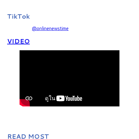
TikTok
@onlinenewstime
VIDEO
READ MOST