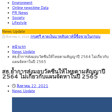
Environment
Online newstime Data
PR News
Society
Lifestyle
News Update
กรุงศรี คาดเงินบาทสัปดาห์นี้ซื้อขายในกรอบ
สิงหาคม 3, 2026
33.00-33.60 ติดตามข้อมูลจ้างงานสหรัฐฯ
“เอกนิติ” เปิดเครื่องยนต์เศรษฐกิจใหม่ของไทย
สิงหาคม 1, 2026
เดินหน้า 5 ยุทธศาสตร์ รื้อโครงสร้างเศรษฐกิจ ดันไทยโตเต็ม
ภัยเงียบใกล้ตัวเด็ก LSD “แสตมป์เมา” ยาเสพ
กรกฎาคม 27, 2026
หน้าแรก
ศักยภาพ
ติดลายการ์ตูน กรมศุลกากร เตือนผู้ปกครองเฝ้าระวัง หลังยึดล็อต
กรุงศรี คาดเงินบาทสัปดาห์นี้ (27–31 ก.ค.
กรกฎาคม 27, 2026
News Update
ใหญ่จากเยอรมนี
2569) ซื้อขายในกรอบ 33.40-34.00 มองเฟดคงดอกเบี้ย
ครม.ไฟเขียวหลักการ ร่าง พ.ร.ฎ. เปิดทาง รฟม.เดิน
สิงหาคม 5, 2026
สธ.ย้ำการส่งมอบวัคซีนให้ไทยตามสัญญาปี 2564 ไม่เกี่ยวกับ
หน้ารถไฟฟ้าสงขลา โมโนเรล 12.54 กม. เชื่อมเมืองหาดใหญ่
สธ.ชี้ รพ.รัฐแบกรับผู้ป่วยบัตรทอง 87% แต่ได้งบ
สิงหาคม 4, 2026
แผนจัดหาในปี 2565
รายหัวเพียง 2,618 บาท เสนอทบทวนจัดสรรงบให้สอดคล้องภาระ
กรุงศรี คาดเงินบาทสัปดาห์นี้ซื้อขายในกรอบ
สิงหาคม 3, 2026
งานจริง
33.00-33.60 ติดตามข้อมูลจ้างงานสหรัฐฯ
สธ.ย้ำการส่งมอบวัคซีนให้ไทยตามสัญญาปี
2564 ไม่เกี่ยวกับแผนจัดหาในปี 2565
สิงหาคม 22, 2021
News Update