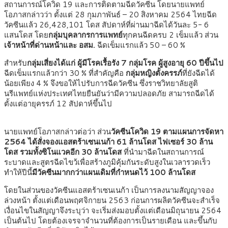
สถานการณ์โควิด 19 และการติดตามฉีดวัคซีน โดยนายแพทย์
โอภาสกล่าวว่า ตั้งแต่ 28 กุมภาพันธ์ – 20 สิงหาคม 2564 ไทยฉีด
วัคซีนแล้ว 26,428,101 โดส สัปดาห์ที่ผ่านมาฉีดได้วันละ 5- 6
แสนโดส โดย
กลุ่มบุคลากรการแพทย์
ทุกคนฉีดครบ 2 เข็มแล้ว ส่วน
เจ้าหน้าที่ด่านหน้าและ อสม.
ฉีดเข็มแรกแล้ว 50 – 60 %
สำหรับ
กลุ่มเสี่ยงได้แก่ ผู้มีโรคเรื้อรัง 7 กลุ่มโรค ผู้สูงอายุ 60 ปีขึ้นไป
ฉีดเข็มแรกแล้วกว่า 30 % ที่สำคัญคือ
กลุ่มหญิงตั้งครรภ์
ที่ยังฉีดได้
น้อยเพียง 4 % จึงขอให้ไปรับการฉีดวัคซีน ซึ่งราชวิทยาลัยสูติ
นรีแพทย์แห่งประเทศไทยยืนยันว่ามีความปลอดภัย สามารถฉีดได้
ตั้งแต่อายุครรภ์ 12 สัปดาห์ขึ้นไป
นายแพทย์โอภาสกล่าวต่อว่า ส่วน
วัคซีนโควิด 19 ตามแผนการจัดหา
2564 ได้สั่งจองแอสตร้าเซนเนก้า 61 ล้านโดส ไฟเซอร์ 30 ล้าน
โดส รวมทั้งซิโนแวคอีก 30 ล้านโดส
ที่นำมาฉีดในสถานการณ์
ระบาดและสูตรฉีดไขว้เพื่อสร้างภูมิคุ้มกันระดับสูงในเวลารวดเร็ว
ทำให้ปีนี้
มีวัคซีนมากกว่าแผนเดิมที่กำหนดไว้ 100 ล้านโดส
โดยในส่วนของวัคซีนแอสตร้าเซนเนก้า เป็นการลงนามสัญญาจอง
ล่วงหน้า ตั้งแต่เดือนพฤศจิกายน 2563 ก่อนการผลิตวัคซีนจะสำเร็จ
เงื่อนไขในสัญญาจึงระบุว่า จะเริ่มส่งมอบตั้งแต่เดือนมิถุนายน 2564
เป็นต้นไป โดยต้องเจรจาจำนวนที่ต้องการเป็นรายเดือน และขึ้นกับ