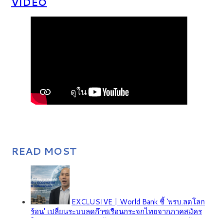
VIDEO
READ MOST
EXCLUSIVE | World Bank ชี้ ‘พรบ.ลดโลก
ร้อน’ เปลี่ยนระบบลดก๊าซเรือนกระจกไทยจากภาคสมัคร