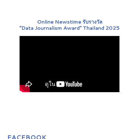
Online Newstime รับรางวัล
“Data Journalism Award” Thailand 2025
FACEBOOK