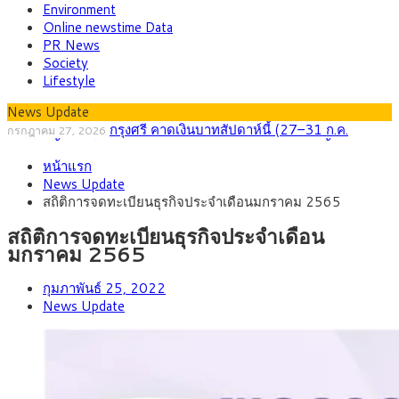
Environment
Online newstime Data
PR News
Society
Lifestyle
News Update
กรุงศรี คาดเงินบาทสัปดาห์นี้ (27–31 ก.ค.
กรกฎาคม 27, 2026
2569) ซื้อขายในกรอบ 33.40-34.00 มองเฟดคงดอกเบี้ย
ครม.ไฟเขียวหลักการ ร่าง พ.ร.ฎ. เปิดทาง รฟม.เดิน
สิงหาคม 5, 2026
หน้าแรก
หน้ารถไฟฟ้าสงขลา โมโนเรล 12.54 กม. เชื่อมเมืองหาดใหญ่
สธ.ชี้ รพ.รัฐแบกรับผู้ป่วยบัตรทอง 87% แต่ได้งบราย
สิงหาคม 4, 2026
News Update
หัวเพียง 2,618 บาท เสนอทบทวนจัดสรรงบให้สอดคล้องภาระงาน
กรุงศรี คาดเงินบาทสัปดาห์นี้ซื้อขายในกรอบ
สิงหาคม 3, 2026
สถิติการจดทะเบียนธุรกิจประจำเดือนมกราคม 2565
จริง
33.00-33.60 ติดตามข้อมูลจ้างงานสหรัฐฯ
“เอกนิติ” เปิดเครื่องยนต์เศรษฐกิจใหม่ของไทย เดิน
สิงหาคม 1, 2026
หน้า 5 ยุทธศาสตร์ รื้อโครงสร้างเศรษฐกิจ ดันไทยโตเต็มศักยภาพ
ภัยเงียบใกล้ตัวเด็ก LSD “แสตมป์เมา” ยาเสพติด
กรกฎาคม 27, 2026
สถิติการจดทะเบียนธุรกิจประจำเดือน
ลายการ์ตูน กรมศุลกากร เตือนผู้ปกครองเฝ้าระวัง หลังยึดล็อตใหญ่
มกราคม 2565
จากเยอรมนี
กุมภาพันธ์ 25, 2022
News Update