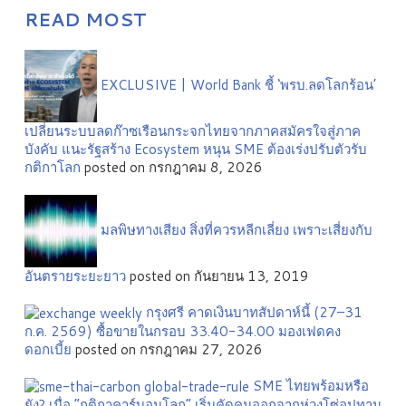
READ MOST
EXCLUSIVE | World Bank ชี้ ‘พรบ.ลดโลกร้อน’
เปลี่ยนระบบลดก๊าซเรือนกระจกไทยจากภาคสมัครใจสู่ภาค
บังคับ แนะรัฐสร้าง Ecosystem หนุน SME ต้องเร่งปรับตัวรับ
กติกาโลก
posted on กรกฎาคม 8, 2026
มลพิษทางเสียง สิ่งที่ควรหลีกเลี่ยง เพราะเสี่ยงกับ
อันตรายระยะยาว
posted on กันยายน 13, 2019
กรุงศรี คาดเงินบาทสัปดาห์นี้ (27–31
ก.ค. 2569) ซื้อขายในกรอบ 33.40-34.00 มองเฟดคง
ดอกเบี้ย
posted on กรกฎาคม 27, 2026
SME ไทยพร้อมหรือ
ยัง? เมื่อ “กติกาคาร์บอนโลก” เริ่มคัดคนออกจากห่วงโซ่อุปทาน