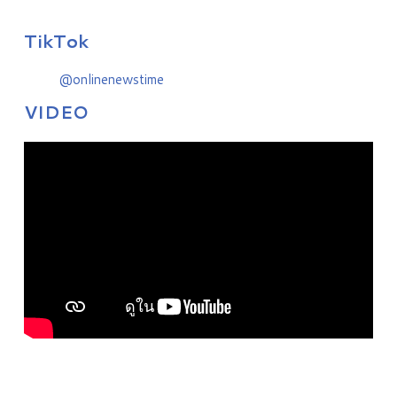
TikTok
@onlinenewstime
VIDEO