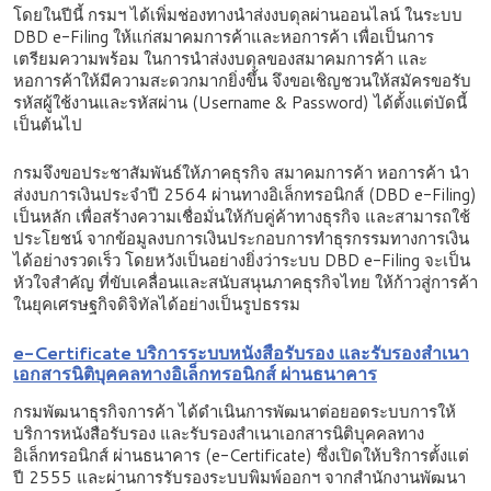
โดยในปีนี้ กรมฯ ได้เพิ่มช่องทางนำส่งงบดุลผ่านออนไลน์ ในระบบ
DBD e-Filing ให้แก่สมาคมการค้าและหอการค้า เพื่อเป็นการ
เตรียมความพร้อม ในการนำส่งงบดุลของสมาคมการค้า และ
หอการค้าให้มีความสะดวกมากยิ่งขึ้น จึงขอเชิญชวนให้สมัครขอรับ
รหัสผู้ใช้งานและรหัสผ่าน (Username & Password) ได้ตั้งแต่บัดนี้
เป็นต้นไป
กรมจึงขอประชาสัมพันธ์ให้ภาคธุรกิจ สมาคมการค้า หอการค้า นำ
ส่งงบการเงินประจำปี 2564 ผ่านทางอิเล็กทรอนิกส์ (DBD e-Filing)
เป็นหลัก เพื่อสร้างความเชื่อมั่นให้กับคู่ค้าทางธุรกิจ และสามารถใช้
ประโยชน์ จากข้อมูลงบการเงินประกอบการทำธุรกรรมทางการเงิน
ได้อย่างรวดเร็ว โดยหวังเป็นอย่างยิ่งว่าระบบ DBD e-Filing จะเป็น
หัวใจสำคัญ ที่ขับเคลื่อนและสนับสนุนภาคธุรกิจไทย ให้ก้าวสู่การค้า
ในยุคเศรษฐกิจดิจิทัลได้อย่างเป็นรูปธรรม
e-Certificate บริการระบบหนังสือรับรอง และรับรองสำเนา
เอกสารนิติบุคคลทางอิเล็กทรอนิกส์ ผ่านธนาคาร
กรมพัฒนาธุรกิจการค้า ได้ดำเนินการพัฒนาต่อยอดระบบการให้
บริการหนังสือรับรอง และรับรองสำเนาเอกสารนิติบุคคลทาง
อิเล็กทรอนิกส์ ผ่านธนาคาร (e-Certificate) ซึ่งเปิดให้บริการตั้งแต่
ปี 2555 และผ่านการรับรองระบบพิมพ์ออกฯ จากสำนักงานพัฒนา