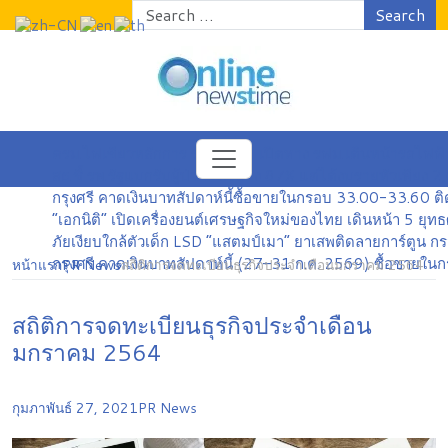
Search
ครม.ไฟเขียวหลักการ ร่าง พ.ร.ฎ. เปิดทาง รฟม.เดินหน้ารถไฟฟ
สธ.ชี้ รพ.รัฐแบกรับผู้ป่วยบัตรทอง 87% แต่ได้งบรายหัวเพี
กรุงศรี คาดเงินบาทสัปดาห์นี้ซื้อขายในกรอบ 33.00-33.60 ต
“เอกนิติ” เปิดเครื่องยนต์เศรษฐกิจใหม่ของไทย เดินหน้า 5 ยุ
ภัยเงียบใกล้ตัวเด็ก LSD “แสตมป์เมา” ยาเสพติดลายการ์ตูน กร
กรุงศรี คาดเงินบาทสัปดาห์นี้ (27–31 ก.ค. 2569) ซื้อขาย
หน้าแรก
PR News
สถิติการจดทะเบียนธุรกิจประจำเดือนมกราคม 2564
สถิติการจดทะเบียนธุรกิจประจำเดือน
มกราคม 2564
กุมภาพันธ์ 27, 2021
PR News