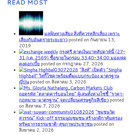
READ MOST
มลพิษทางเสียง สิ่งที่ควรหลีกเลี่ยง เพราะ
เสี่ยงกับอันตรายระยะยาว
posted on กันยายน 13,
2019
กรุงศรี คาดเงินบาทสัปดาห์นี้ (27–
31 ก.ค. 2569) ซื้อขายในกรอบ 33.40-34.00 มองเฟด
คงดอกเบี้ย
posted on กรกฎาคม 27, 2026
“สิงห์” เปิดตัว “Singha
Highball” วิสกี้โซดาพร้อมดื่มแบบกระป๋อง มาตรฐาน
ญี่ปุ่น
posted on สิงหาคม 3, 2026
ถอดรหัส “ตลาดคาร์บอนไทย” ผู้เล่นทั้งห่วงโซ่ชี้ “ราคา-
กฎหมาย-มาตรฐาน” จุดเปลี่ยนเศรษฐกิจสีเขียว
posted
on สิงหาคม 7, 2026
”ชุมชนวัด
สุวรรณ” Kick-off ธรรมนูญชุมชน สร้างกติกาคุ้มครอง
ทรัพยากรธรรมชาติ-สุขภาพประชาชน
posted on
สิงหาคม 2, 2026