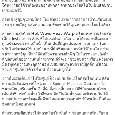
แคมเปญนี้โดยเฉพาะ เสริมทัพสะกิดต่อมยิ้ม ด้วยกิมมิคข้อความ
โดนๆ เรียกได้ว่าต้องหยุดอ่านทุกคำ จำทุกประโยคไปใช้เป็นแคปชั่น
เก๋ซัมเมอร์นี้
ก่อนเข้าสู่ชุมชุนรวมมิตร โดยจำลองบรรยากาศอาคารบ้านเรือนแบบ
ไทย ๆ และใส่ลูกเล่นความกวน ที่จะชวนให้คุณหยุดแชะโดยไม่ลังเล
สาดความสุขด้วย
Hot Wave Heat Warp
คลื่นแห่งความร้อนสุด
เฟี้ยว Installation Arts ที่ได้แรงบันดาลใจความโค้งของคลื่นทะเล
ถูกสร้างสรรค์จากคลื่นน้ำ เป็นคลื่นที่มีลูกเล่นของการตกแต่ง โดย
หยิบไอเท็มของใช้แบบบ้าน ๆ ที่คุ้นชินตามาเนรมิตให้โดนใจ อย่าง
หน้ากากการ์ตูน ที่ทำให้คิดถึงความทรงจำดี ๆ ในวันวาน และถังน้ำ
สัญลักษณ์ของการเล่นน้ำสงกรานต์ที่จะมาช่วยดับความร้อน พร้อมพา
มิตรทุกคนวาร์ปทะลุความฮีทไปสัมผัสประสบการณ์สุดจี๊ด บริเวณ
ทางเข้าศูนย์การค้าฯ ชั้น G ฝั่งถนนพญาไท
จากนั้นเมื่อเดินเข้าไปในศูนย์ ก็จะพบกับอีกไฮไลท์สุดโดดเด่น สีสัน
ความมันส์แห่งการดีไซน์ อย่าง Summer Madness Oasis แฮงกิ้ง
ขนาดใหญ่บริเวณชั้น G ที่นำสิ่งของที่บอกเล่าวิถีชีวิตของคนไทย
เช่น ฝาชี กระป๋องน้ำ เก้าอี้พลาสติก ปีนฉีดน้ำ หลอมเข้ารวมกัน ให้
กลายเป็นงานอาร์ตสุดจี๊ดจ๊าดโดดเด่นกลางศูนย์ฯ ที่ใครเห็นเป็นต้อง
จัดสักหนึ่งคอนเทนท์
สำหรับสายช้อปต้องไม่พลาดโปรโมชั่นดี ๆ ช้อปสนุก สุดฟิน รับลม