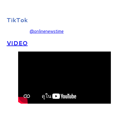
TikTok
@onlinenewstime
VIDEO