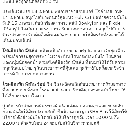
แฟนเพลงทุกคนตลอดทั้ง 3 วัน
ประเดิมวันแรก 13 เมษายน พบกับราชาแรปเปอร์ โจอี้ บอย วันที่
14 เมษายน สนุกไปกับวงดนตรีสุดแนว Poly Cat ปิดท้ายความมันใน
วันที่ 15 เมษายน กับนักร้องสาวทรงเสน่ห์ Bowkylion และ Pixxie
เกิร์ลกรุ๊ป น้องใหม่มาแรง และเตรียม!เหมารอบความสนุกไปกับบาร์
รำวงสามย่าน จัดเต็มลิสต์เพลงสนุกๆ มากมายให้มิตรรักทั้งหลายได้
เต้นมันกันเต็มที่
โซนมิตรรัก นักเล่น
เพลิดเพลินกับบรรยากาศรูปแบบงานวัดสุดเฟี้ยว
พร้อมกิจกรรมสุดหรรษา ไม่ว่าจะเป็น โยนกระป๋อง บิงโก โยนห่วง
และหนุ่มน้อยตกน้ำ ตามสไตล์มิตรรัก นักเล่น ที่ขนมาให้ได้รับความ
สนุกกันแบบไทย ๆ ในบรรยากาศที่คุ้นเคย สุดว้าว!กับครั้งแรกชิงช้า
สวรรค์ ใจกลางแยกสามย่าน
โซนมิตรรัก นักกิน
ช้อป ชิม ชิล เพลิดเพลินกับบรรยากาศร้านอาหาร
ที่หลากหลาย ทั้งจากโซนสามย่าน และร้านดังสุดอร่อยฉบับไทยๆ ให้
ได้เลือกสรรภายในงาน
ศูนย์การค้าสามย่านมิตรทาวน์ พร้อมส่งมอบความสุขและ ยกระดับ
ความมั่นใจให้มิตรปลอดภัยยิ่งขึ้นด้วยมาตรฐานSHA Plus ให้มิตรใช้
บริการได้อย่างมั่นใจ โดยเปิดให้บริการทุกวัน เวลา 10.00 น. ถึง
22.00 น. สำหรับโซน 24 ชม. เปิดให้บริการตามปกติ