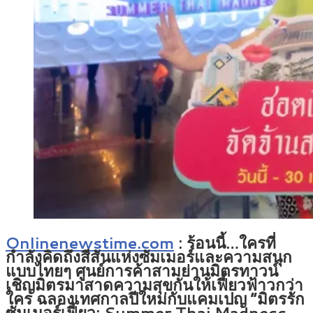
Onlinenewstime.com
: ร้อนนี้…ใครที่
กำลังคิดถึงสีสันแห่งซัมเมอร์และความสนุก
แบบไทยๆ ศูนย์การค้าสามย่านมิตรทาวน์
เชิญมิตรมาสาดความสุขกันให้เฟี้ยวฟ้าวกว่า
ใคร ฉลองเทศกาลปีใหม่กับแคมเปญ “มิตรรัก
ซัมเมอร์เฟี้ยว: Summer Thai Madness