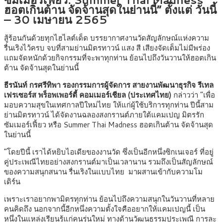
ฮอตเกินต้าน จัดจ้านสุดในย่านนี้” ตั้งแต่ วันนี้
– 30 เมษายน 2565
สู้ร้อนกันด้วยทุกไฮไลต์เด็ด บรรยากาศงานวัดสัญลักษณ์แห่งความ
รื่นเริงไว้ครบ จบที่สามย่านมิตรทาวน์ แสง สี เสียงจัดเต็มไม่มีพร่อง
แถมจัดหนักด้วยกิจกรรมที่จะพาทุกท่าน ย้อนไปถึงวันวานให้ฮอตเกิน
ต้าน จัดจ้านสุดในย่านนี้
ธีรนันท์ กรศรีทิพา รองกรรมการผู้จัดการ สายงานพัฒนาธุรกิจ รีเทล
เฟรเซอร์ส พร็อพเพอร์ตี้ คอมเมอร์เชียล (ประเทศไทย)
กล่าวว่า “เพื่อ
มอบความสุขในเทศกาลปีใหม่ไทย ให้แก่ผู้ใช้บริการทุกท่าน ปีนี้สาม
ย่านมิตรทาวน์ ได้จัดงานฉลองสงกรานต์ภายใต้แคมเปญ มิตรรัก
ซัมเมอร์เฟี้ยว หรือ Summer Thai Madness ฮอตเกินต้าน จัดจ้านสุด
ในย่านนี้
“โดยปีนี้ เราได้หยิบไอเดียของงานวัด ซึ่งเป็นอีกหนึ่งซิกเนเจอร์ ที่อยู่
คู่ประเพณีไทยอย่างสงกรานต์มาเป็นเวลานาน รวมถึงเป็นสัญลักษณ์
ของความสนุกสนาน รื่นเริงในแบบไทย มาผสานเข้ากับความโม
เดิร์น
เพราะเราอยากพามิตรทุกท่าน ย้อนไปถึงความสนุกในวันวานที่หลาย
คนคิดถึง นอกจากนี้อีกหนึ่งความตั้งใจคืออยากให้แคมเปญนี้ เป็น
หนึ่งในแหล่งเรียนรู้แก่คนรุ่นใหม่ ทางด้านวัฒนธรรมประเพณี การละ