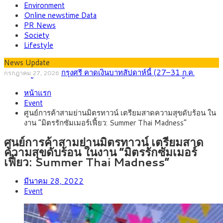
Environment
Online newstime Data
PR News
Society
Lifestyle
News Update
กรุงศรี คาดเงินบาทสัปดาห์นี้ (27–31 ก.ค.
กรกฎาคม 27, 2026
2569) ซื้อขายในกรอบ 33.40-34.00 มองเฟดคงดอกเบี้ย
ครม.ไฟเขียวหลักการ ร่าง พ.ร.ฎ. เปิดทาง รฟม.เดิน
สิงหาคม 5, 2026
หน้าแรก
หน้ารถไฟฟ้าสงขลา โมโนเรล 12.54 กม. เชื่อมเมืองหาดใหญ่
สธ.ชี้ รพ.รัฐแบกรับผู้ป่วยบัตรทอง 87% แต่ได้งบราย
สิงหาคม 4, 2026
Event
หัวเพียง 2,618 บาท เสนอทบทวนจัดสรรงบให้สอดคล้องภาระงาน
กรุงศรี คาดเงินบาทสัปดาห์นี้ซื้อขายในกรอบ
สิงหาคม 3, 2026
ศูนย์การค้าสามย่านมิตรทาวน์ เตรียมสาดความสุขดับร้อน ใน
จริง
33.00-33.60 ติดตามข้อมูลจ้างงานสหรัฐฯ
“เอกนิติ” เปิดเครื่องยนต์เศรษฐกิจใหม่ของไทย เดิน
สิงหาคม 1, 2026
งาน “มิตรรักซัมเมอร์เฟี้ยว: Summer Thai Madness”
หน้า 5 ยุทธศาสตร์ รื้อโครงสร้างเศรษฐกิจ ดันไทยโตเต็มศักยภาพ
ภัยเงียบใกล้ตัวเด็ก LSD “แสตมป์เมา” ยาเสพติด
กรกฎาคม 27, 2026
ลายการ์ตูน กรมศุลกากร เตือนผู้ปกครองเฝ้าระวัง หลังยึดล็อตใหญ่
ศูนย์การค้าสามย่านมิตรทาวน์ เตรียมสาด
จากเยอรมนี
ความสุขดับร้อน ในงาน “มิตรรักซัมเมอร์
เฟี้ยว: Summer Thai Madness”
มีนาคม 28, 2022
Event