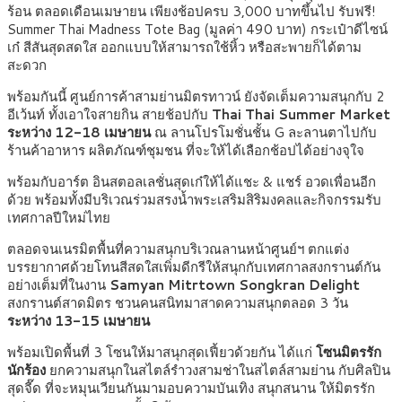
ร้อน ตลอดเดือนเมษายน เพียงช้อปครบ 3,000 บาทขึ้นไป รับฟรี!
Summer Thai Madness Tote Bag (มูลค่า 490 บาท) กระเป๋าดีไซน์
เก๋ สีสันสุดสดใส ออกแบบให้สามารถใช้หิ้ว หรือสะพายก็ได้ตาม
สะดวก
พร้อมกันนี้ ศูนย์การค้าสามย่านมิตรทาวน์ ยังจัดเต็มความสนุกกับ 2
อีเว้นท์ ทั้งเอาใจสายกิน สายช้อปกับ
Thai Thai Summer Market
ระหว่าง 12-18 เมษายน
ณ ลานโปรโมชั่นชั้น G ละลานตาไปกับ
ร้านค้าอาหาร ผลิตภัณฑ์ชุมชน ที่จะให้ได้เลือกช้อปได้อย่างจุใจ
พร้อมกับอาร์ต อินสตอลเลชั่นสุดเก๋ให้ได้แชะ & แชร์ อวดเพื่อนอีก
ด้วย พร้อมทั้งมีบริเวณร่วมสรงน้ำพระเสริมสิริมงคลและกิจกรรมรับ
เทศกาลปีใหม่ไทย
ตลอดจนเนรมิตพื้นที่ความสนุกบริเวณลานหน้าศูนย์ฯ ตกแต่ง
บรรยากาศด้วยโทนสีสดใสเพิ่มดีกรีให้สนุกกับเทศกาลสงกรานต์กัน
อย่างเต็มที่ในงาน
Samyan Mitrtown Songkran Delight
สงกรานต์สาดมิตร ชวนคนสนิทมาสาดความสนุกตลอด 3 วัน
ระหว่าง 13-15 เมษายน
พร้อมเปิดพื้นที่ 3 โซนให้มาสนุกสุดเฟี้ยวด้วยกัน ได้แก่
โซนมิตรรัก
นักร้อง
ยกความสนุกในสไตล์รำวงสามช่าในสไตล์สามย่าน กับศิลปิน
สุดจี๊ด ที่จะหมุนเวียนกันมามอบความบันเทิง สนุกสนาน ให้มิตรรัก