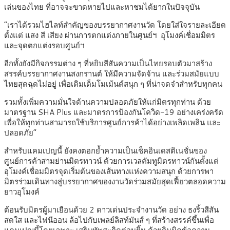
เล่นของไทย ที่อาจจะขาดหายไปและหาชมได้ยากในปัจจุบัน
“เราได้รวมไฮไลท์สำคัญของบรรยากาศงานวัด โดยใส่ใจรายละเอียด
ตั้งแต่ แสง สี เสียง ผ่านการตกแต่งภายในศูนย์ฯ อุโมงค์เชื่อมมิตร
และจุดตกแต่งรอบศูนย์ฯ
อีกทั้งยังมีกิจกรรมต่าง ๆ ที่หยิบสีสันความเป็นไทยรอบตัวมาสร้าง
สรรค์บรรยากาศงานสงกรานต์ ให้มีความจัดจ้าน และร่วมสมัยแบบ
ไทยสุดฉุดไม่อยู่ เพื่อเติมเต็มโมเม้นต์สนุก ๆ ที่น่าจดจำสำหรับทุกคน
รวมทั้งเพิ่มความมั่นใจด้านความปลอดภัยให้แก่มิตรทุกท่าน ด้วย
มาตรฐาน SHA Plus และมาตรการป้องกันโควิด-19 อย่างเคร่งครัด
เพื่อให้ทุกท่านสามารถใช้บริการศูนย์การค้าได้อย่างเพลิดเพลิน และ
ปลอดภัย”
สำหรับแคมเปญนี้ ยังคงตอกย้ำความเป็นเช็คอินเดสติเนชั่นของ
ศูนย์การค้าสามย่านมิตรทาวน์ ด้วยการเวลคัมทูมิตรทาวน์กันตั้งแต่
อุโมงค์เชื่อมมิตรจุดเริ่มต้นของเส้นทางแห่งความสนุก ด้วยการพา
มิตรร่วมเดินทางสู่บรรยากาศของงานวัดร่วมสมัยสุดเฟี้ยวตลอดความ
ยาวอุโมงค์
ต้อนรับมิตรผู้มาเยือนด้วย 2 ดาวเด่นประจำงานวัด อย่าง ธงริ้วสีสัน
สดใส และไฟนีออน ล้อไปกับเพลย์ลิสท์มันส์ ๆ ที่สร้างสรรค์ขึ้นเพื่อ