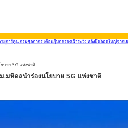
569) ซื้อขายในกรอบ 33.40-34.00 มองเฟดคงดอกเบี้ย
นหน้ารถไฟฟ้าสงขลา โมโนเรล 12.54 กม. เชื่อมเมืองหาดใหญ่
บรายหัวเพียง 2,618 บาท เสนอทบทวนจัดสรรงบให้สอดคล้องภาระงานจริง
0-33.60 ติดตามข้อมูลจ้างงานสหรัฐฯ
โยบาย 5G แห่งชาติ
นหน้า 5 ยุทธศาสตร์ รื้อโครงสร้างเศรษฐกิจ ดันไทยโตเต็มศักยภาพ
ลายการ์ตูน กรมศุลกากร เตือนผู้ปกครองเฝ้าระวัง หลังยึดล็อตใหญ่จากเ
 ม.มหิดลนำร่องนโยบาย 5G แห่งชาติ