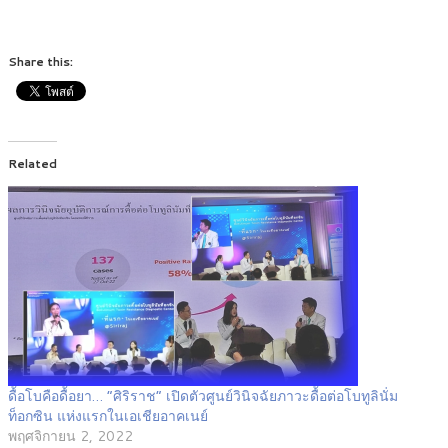
Share this:
Related
ดื้อโบคือดื้อยา… “ศิริราช” เปิดตัวศูนย์วินิจฉัยภาวะดื้อต่อโบทูลินั่ม
ท็อกซิน แห่งแรกในเอเชียอาคเนย์
พฤศจิกายน 2, 2022