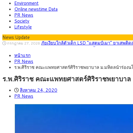
Environment
Online newstime Data
PR News
Society
Lifestyle
News Update
กรุงศรี คาดเงินบาทสัปดาห์นี้ (27–31 ก.ค. 2
กรกฎาคม 27, 2026
ครม.ไฟเขียวหลักการ ร่าง พ.ร.ฎ. เปิดทาง รฟม.เดิ
สิงหาคม 5, 2026
หน้าแรก
สธ.ชี้ รพ.รัฐแบกรับผู้ป่วยบัตรทอง 87% แต่ได้ง
สิงหาคม 4, 2026
PR News
กรุงศรี คาดเงินบาทสัปดาห์นี้ซื้อขายในกรอบ 33.0
สิงหาคม 3, 2026
ร.พ.ศิริราช คณะแพทยศาสตร์ศิริราชพยาบาล ม.มหิดลนำร่องน
“เอกนิติ” เปิดเครื่องยนต์เศรษฐกิจใหม่ของไทย เดิ
สิงหาคม 1, 2026
ภัยเงียบใกล้ตัวเด็ก LSD “แสตมป์เมา” ยาเสพติด
กรกฎาคม 27, 2026
ร.พ.ศิริราช คณะแพทยศาสตร์ศิริราชพยาบาล
สิงหาคม 24, 2020
PR News