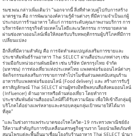
รมช.พณ.กล่าวเพิ่มเติมว่า “นอกจากนี้ สิ่งที่ทำควบคู่ไปกับการสร้าง
มาตรฐาน คือ การพัฒนาองค์ความรู้ด้านต่างๆ ที่มีความจำเป็นแก่ผู้
ประกอบการร้านอาหาร ได้แก่ การยกระดับคุณภาพงานบริการ การ
บริหารจัดการธุรกิจด้วยเทคโนโลยีและนวัตกรรม การขยายตลาด
ผ่านช่องทางออนไลน์เพื่อให้สอดรับบริบทพฤติกรรมผู้บริโภคที่มีการ
เปลี่ยนแปลง
อีกสิ่งที่มีความสำคัญ คือ การจัดทำเคมเปญส่งเสริมการขายและ
ประชาสัมพันธ์ร้านอาหาร Thai SELECT ผ่านสื่อประเภทต่างๆ เช่น
ร่วมมือกับหน่วยงานพันธมิตร เช่น บริษัท บัตรกรุงไทย จำกัด
(มหาชน) การท่องเที่ยวแห่งประเทศไทย แพลตฟอร์มออนไลน์ต่างๆ
จัดกิจกรรมส่งเสริมการขายการทำโปรโมชั่นส่วนลดสนับสนุนร้าน
อาหารกับแพลตฟอร์มออนไลน์ (Food delivery) และ สร้างการรับรู้
ตราสัญลักษณ์ Thai SELECT ผ่านผู้ทรงอิทธิพลบนสื่อสังคมออนไลน์
(Influencer) ด้านอาหารหรือด้านท่องเที่ยว โดยทำการ
ประชาสัมพันธ์ผ่านสื่อออนไลน์ที่ได้รับความนิยม เพื่อให้เข้าถึงกลุ่มผู้
บริโภคได้อย่างแพร่หลายและครอบคลุมกลุ่มเป้าหมายให้ได้มาก
ที่สุด”
“และในช่วงการแพร่ระบาดของโรคโควิด-19 กระทรวงพาณิชย์ยัง
ให้ความสำคัญกับการขับเคลื่อนเศรษฐกิจฐานราก โดยนำผลิตภัณฑ์
สมุนไพรแต่ละพื้นถิ่นมาเชื่อมโยงกับร้านอาหาร Thai SELECT นำมา