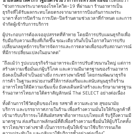
นายสินิตย์ เลิศไกร รัฐมนตรีช่วยว่าการกระทรวงพาณิชย์
เปิดเผยว่า
“ช่วงการแพร่ระบาดของโรคโควิด-19 ที่ผ่านมา ร้านอาหารเป็น
ธุรกิจที่ได้รับผลกระทบโดยตรงจากมาตรการป้องกันการแพร่ระ
บาดฯ ทั้งการปิดร้าน การเปิด-ปิดร้านตามช่วงเวลาที่กำหนด และการ
จำกัดผู้เข้ารับการบริการ
ผู้ประกอบการต้องเจออุปสรรคที่ท้าทาย โดยมีการปรับแผนธุรกิจเพื่อ
รับมือกับความเสี่ยงที่เกิดขึ้น ขณะเดียวกันก็เป็นโอกาสในการปรับ
เปลี่ยนกลยุทธ์การบริหารจัดการและการตลาดเพื่อรองรับสถานการณ์
ที่มีการเปลี่ยนแปลงในอนาคต”
“ถึงแม้ว่า รูปแบบธุรกิจร้านอาหารจะมีการปรับตัวขนานใหญ่ แต่การ
สร้างความเชื่อมั่นแก่ผู้บริโภค และความมีมาตรฐานของร้านอาหาร
ยังคงเป็นสิ่งจำเป็นอย่างยิ่ง กระทรวงพาณิชย์ โดยกรมพัฒนาธุรกิจ
การค้า ในฐานะหน่วยงานที่ให้การส่งเสริมและสนับสนุนธุรกิจร้าน
อาหารไทยให้มีความเข้มแข็ง ยังคงเดินหน้าสร้างและรักษามาตรฐาน
ร้านอาหารไทยภายใต้ตราสัญลักษณ์ Thai SELECT อย่างต่อเนื่อง
ทั้งด้านการใช้วัตถุดิบของไทย รสชาติ ความสะอาด สุขอนามัย
บริการ และบรรยากาศภายในร้าน เพื่อสร้างความมั่นใจให้กับลูกค้าที่
เข้ามารับบริการจะได้สัมผัสรสชาติอาหารแบบไทยแท้ รับรู้ถึงความมี
มาตรฐาน ส่งเสริมภาพลักษณ์ที่ดีเพื่อสร้างความเชื่อมั่นให้ผู้บริโภคทั้ง
ชาวไทย/ชาวต่างชาติ เป็นการกระตุ้นให้เข้ามาใช้บริการจนเกิด
ความประทับใจ และกลับมาใช้บริการซ้ำอย่างต่อเนื่อง”