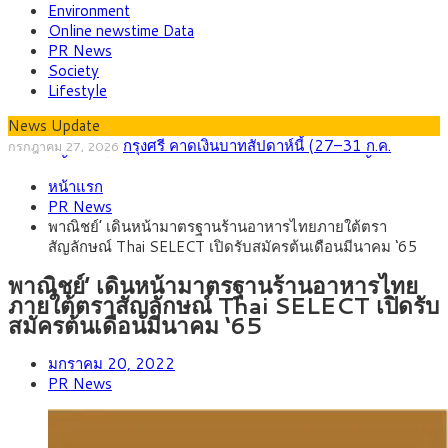
Environment
Online newstime Data
PR News
Society
Lifestyle
News Update
กรุงศรี คาดเงินบาทสัปดาห์นี้ (27–31 ก.ค.
กรกฎาคม 27, 2026
2569) ซื้อขายในกรอบ 33.40-34.00 มองเฟดคงดอกเบี้ย
ครม.ไฟเขียวหลักการ ร่าง พ.ร.ฎ. เปิดทาง รฟม.เดิน
สิงหาคม 5, 2026
หน้าแรก
หน้ารถไฟฟ้าสงขลา โมโนเรล 12.54 กม. เชื่อมเมืองหาดใหญ่
สธ.ชี้ รพ.รัฐแบกรับผู้ป่วยบัตรทอง 87% แต่ได้งบราย
สิงหาคม 4, 2026
PR News
หัวเพียง 2,618 บาท เสนอทบทวนจัดสรรงบให้สอดคล้องภาระงาน
กรุงศรี คาดเงินบาทสัปดาห์นี้ซื้อขายในกรอบ
สิงหาคม 3, 2026
พาณิชย์’ เดินหน้ามาตรฐานร้านอาหารไทยภายใต้ตรา
จริง
33.00-33.60 ติดตามข้อมูลจ้างงานสหรัฐฯ
“เอกนิติ” เปิดเครื่องยนต์เศรษฐกิจใหม่ของไทย เดิน
สิงหาคม 1, 2026
สัญลักษณ์ Thai SELECT เปิดรับสมัครต้นเดือนมีนาคม ‘65
หน้า 5 ยุทธศาสตร์ รื้อโครงสร้างเศรษฐกิจ ดันไทยโตเต็มศักยภาพ
ภัยเงียบใกล้ตัวเด็ก LSD “แสตมป์เมา” ยาเสพติด
กรกฎาคม 27, 2026
ลายการ์ตูน กรมศุลกากร เตือนผู้ปกครองเฝ้าระวัง หลังยึดล็อตใหญ่
พาณิชย์’ เดินหน้ามาตรฐานร้านอาหารไทย
จากเยอรมนี
ภายใต้ตราสัญลักษณ์ Thai SELECT เปิดรับ
สมัครต้นเดือนมีนาคม ‘65
มกราคม 20, 2022
PR News