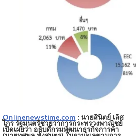
Onlinenewstime.com
: นายสินิตย์ เลิศ
ไกร รัฐมนตรีช่วยว่าการกระทรวงพาณิชย์
เปิดเผยว่า อธิบดีกรมพัฒนาธุรกิจการค้า
(นายทศพล ทังสุบุตร) ในฐานะเลขานุการ