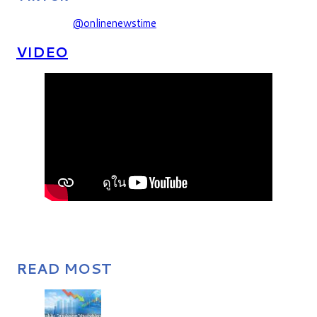
@onlinenewstime
VIDEO
READ MOST