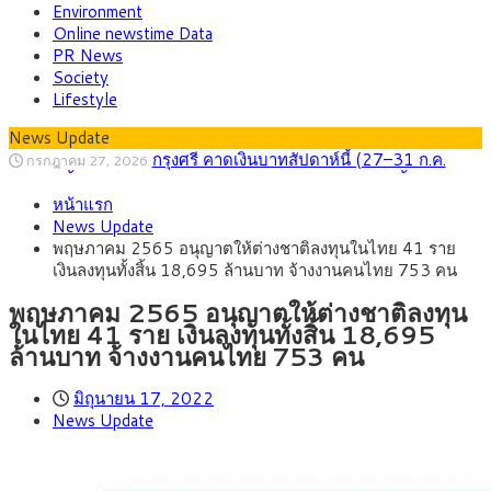
Environment
Online newstime Data
PR News
Society
Lifestyle
News Update
กรุงศรี คาดเงินบาทสัปดาห์นี้ (27–31 ก.ค.
กรกฎาคม 27, 2026
2569) ซื้อขายในกรอบ 33.40-34.00 มองเฟดคงดอกเบี้ย
ครม.ไฟเขียวหลักการ ร่าง พ.ร.ฎ. เปิดทาง รฟม.เดิน
สิงหาคม 5, 2026
หน้าแรก
หน้ารถไฟฟ้าสงขลา โมโนเรล 12.54 กม. เชื่อมเมืองหาดใหญ่
สธ.ชี้ รพ.รัฐแบกรับผู้ป่วยบัตรทอง 87% แต่ได้งบ
สิงหาคม 4, 2026
News Update
รายหัวเพียง 2,618 บาท เสนอทบทวนจัดสรรงบให้สอดคล้องภาระ
กรุงศรี คาดเงินบาทสัปดาห์นี้ซื้อขายในกรอบ
สิงหาคม 3, 2026
พฤษภาคม 2565 อนุญาตให้ต่างชาติลงทุนในไทย 41 ราย
งานจริง
33.00-33.60 ติดตามข้อมูลจ้างงานสหรัฐฯ
“เอกนิติ” เปิดเครื่องยนต์เศรษฐกิจใหม่ของไทย
สิงหาคม 1, 2026
เงินลงทุนทั้งสิ้น 18,695 ล้านบาท จ้างงานคนไทย 753 คน
เดินหน้า 5 ยุทธศาสตร์ รื้อโครงสร้างเศรษฐกิจ ดันไทยโตเต็ม
ภัยเงียบใกล้ตัวเด็ก LSD “แสตมป์เมา” ยาเสพ
กรกฎาคม 27, 2026
ศักยภาพ
ติดลายการ์ตูน กรมศุลกากร เตือนผู้ปกครองเฝ้าระวัง หลังยึดล็อต
พฤษภาคม 2565 อนุญาตให้ต่างชาติลงทุน
ใหญ่จากเยอรมนี
ในไทย 41 ราย เงินลงทุนทั้งสิ้น 18,695
ล้านบาท จ้างงานคนไทย 753 คน
มิถุนายน 17, 2022
News Update