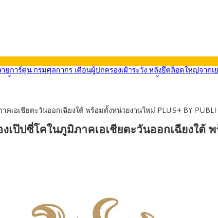
569) ซื้อขายในกรอบ 33.40-34.00 มองเฟดคงดอกเบี้ย
นหน้ารถไฟฟ้าสงขลา โมโนเรล 12.54 กม. เชื่อมเมืองหาดใหญ่
บรายหัวเพียง 2,618 บาท เสนอทบทวนจัดสรรงบให้สอดคล้องภาระงานจริง
0-33.60 ติดตามข้อมูลจ้างงานสหรัฐฯ
คในภูมิภาคเอเชียตะวันออกเฉียงใต้ พร้อมตั้งหน่วยงานใหม่ PLUS+ BY PUB
นหน้า 5 ยุทธศาสตร์ รื้อโครงสร้างเศรษฐกิจ ดันไทยโตเต็มศักยภาพ
ลายการ์ตูน กรมศุลกากร เตือนผู้ปกครองเฝ้าระวัง หลังยึดล็อตใหญ่จากเ
นซี่ของเป๊ปซี่โคในภูมิภาคเอเชียตะวันออกเฉียงใ