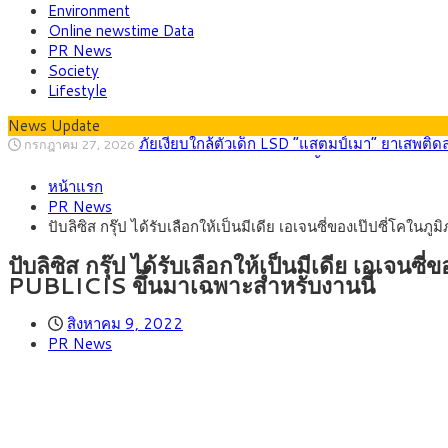
Environment
Online newstime Data
PR News
Society
Lifestyle
News Update
กรุงศรี คาดเงินบาทสัปดาห์นี้ (27–31 ก.ค. 2
กรกฎาคม 27, 2026
ครม.ไฟเขียวหลักการ ร่าง พ.ร.ฎ. เปิดทาง รฟม.เดิ
สิงหาคม 5, 2026
หน้าแรก
สธ.ชี้ รพ.รัฐแบกรับผู้ป่วยบัตรทอง 87% แต่ได้ง
สิงหาคม 4, 2026
PR News
กรุงศรี คาดเงินบาทสัปดาห์นี้ซื้อขายในกรอบ 33.0
สิงหาคม 3, 2026
ปับลิซิส กรุ๊ป ได้รับเลือกให้เป็นมีเดีย เอเจนซี่ของเป๊ปซี่โ
“เอกนิติ” เปิดเครื่องยนต์เศรษฐกิจใหม่ของไทย เดิ
สิงหาคม 1, 2026
ภัยเงียบใกล้ตัวเด็ก LSD “แสตมป์เมา” ยาเสพติด
กรกฎาคม 27, 2026
ปับลิซิส กรุ๊ป ได้รับเลือกให้เป็นมีเดีย เอเจ
PUBLICIS ขึ้นมาเฉพาะสำหรับงานนี้
สิงหาคม 9, 2022
PR News