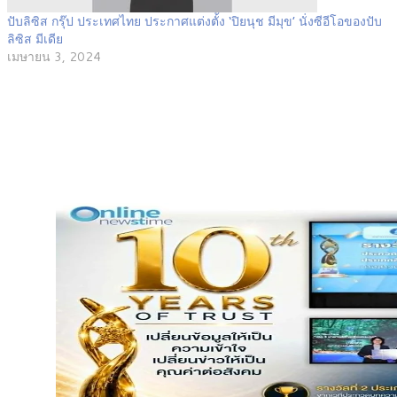
ปับลิซิส กรุ๊ป ประเทศไทย ประกาศแต่งตั้ง ‘ปิยนุช มีมุข’ นั่งซีอีโอของปับ
ลิซิส มีเดีย
เมษายน 3, 2024