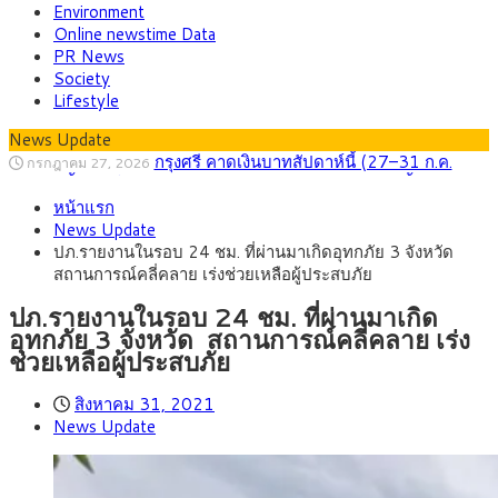
Environment
Online newstime Data
PR News
Society
Lifestyle
News Update
กรุงศรี คาดเงินบาทสัปดาห์นี้ (27–31 ก.ค.
กรกฎาคม 27, 2026
2569) ซื้อขายในกรอบ 33.40-34.00 มองเฟดคงดอกเบี้ย
ครม.ไฟเขียวหลักการ ร่าง พ.ร.ฎ. เปิดทาง รฟม.เดิน
สิงหาคม 5, 2026
หน้าแรก
หน้ารถไฟฟ้าสงขลา โมโนเรล 12.54 กม. เชื่อมเมืองหาดใหญ่
สธ.ชี้ รพ.รัฐแบกรับผู้ป่วยบัตรทอง 87% แต่ได้งบ
สิงหาคม 4, 2026
News Update
รายหัวเพียง 2,618 บาท เสนอทบทวนจัดสรรงบให้สอดคล้องภาระ
กรุงศรี คาดเงินบาทสัปดาห์นี้ซื้อขายในกรอบ
สิงหาคม 3, 2026
ปภ.รายงานในรอบ 24 ชม. ที่ผ่านมาเกิดอุทกภัย 3 จังหวัด
งานจริง
33.00-33.60 ติดตามข้อมูลจ้างงานสหรัฐฯ
“เอกนิติ” เปิดเครื่องยนต์เศรษฐกิจใหม่ของไทย
สิงหาคม 1, 2026
สถานการณ์คลี่คลาย เร่งช่วยเหลือผู้ประสบภัย
เดินหน้า 5 ยุทธศาสตร์ รื้อโครงสร้างเศรษฐกิจ ดันไทยโตเต็ม
ภัยเงียบใกล้ตัวเด็ก LSD “แสตมป์เมา” ยาเสพ
กรกฎาคม 27, 2026
ศักยภาพ
ติดลายการ์ตูน กรมศุลกากร เตือนผู้ปกครองเฝ้าระวัง หลังยึดล็อต
ปภ.รายงานในรอบ 24 ชม. ที่ผ่านมาเกิด
ใหญ่จากเยอรมนี
อุทกภัย 3 จังหวัด สถานการณ์คลี่คลาย เร่ง
ช่วยเหลือผู้ประสบภัย
สิงหาคม 31, 2021
News Update