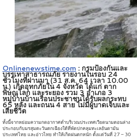
Onlinenewstime.com
:
กรมป้องกันและ
บรรเทาสาธารณภัย รายงานในรอบ 24
ชั่วโมงที่ผ่านมา (
31 ส.ค. 64 เวลา 10.00
น.
) เกิดอุทกภัยใน 4 จังหวัด ได้แก่ ตาก
พิษณุโลก และระยอง รวม 3 อำเภอ 3
หมู่บ้านบ้านเรือนประชาชนได้รับผลกระทบ
65 หลัง และถนน 4 สาย ไม่มีผู้บาดเจ็บและ
เสียชีวิต
ทั้งนี้จากหย่อมความกดอากาศต่ำบริเวณประเทศเวียดนามตอนล่าง
ประกอบกับมรสุมตะวันตกเฉียงใต้ที่พัดปกคลุมทะเลอันดามัน
ประเทศไทย และอ่าวไทย ทำให้เกิดฝนตกหนัก ตั้งแต่วันที่ 27 – 30