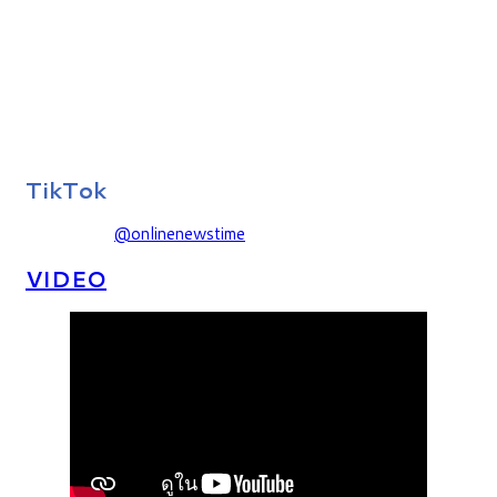
TikTok
@onlinenewstime
VIDEO