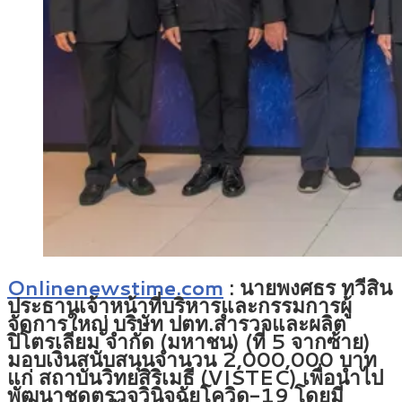
Onlinenewstime.com
: นายพงศธร ทวีสิน
ประธานเจ้าหน้าที่บริหารและกรรมการผู้
จัดการใหญ่ บริษัท ปตท.สำรวจและผลิต
ปิโตรเลียม จำกัด (มหาชน) (ที่ 5 จากซ้าย)
มอบเงินสนับสนุนจำนวน 2,000,000 บาท
แก่ สถาบันวิทยสิริเมธี (VISTEC) เพื่อนำไป
พัฒนาชุดตรวจวินิจฉัยโควิด-19 โดยมี