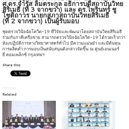
ศ.ดร.จำรัส ลิ้มตระกูล อธิการบดีสถาบันวิทย
สิริเมธี (ที่ 3 จากขวา) และ ดร.ไพรินทร์ ชู
โชติถาวร นายกสภาสถาบันวิทยสิริเมธี
(ที่ 2 จากขวา) เป็นผู้รับมอบ
ชุดตรวจวินิจฉัยโควิด-19 ที่วิจัยและพัฒนาโดยสถาบันวิทยสิริเมธี
ร่วมกับภาคีเครือข่าย สามารถตรวจวินิจฉัยโควิด-19 ได้รวดเร็วกว่า
ห้องปฏิบัติการทางวิทยาศาสตร์ทั่วไป มีความแม่นยำ และมีต้นทุน
การผลิตต่ำ การมอบเงินสนับสนุนดังกล่าวจัดขึ้น ณ ศูนย์เอนเนอร์
ยี่ คอมเพล็กซ์ กรุงเทพฯ
Share this:
Related