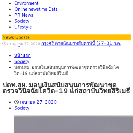
Environment
Online newstime Data
PR News
Society
Lifestyle
News Update
กรุงศรี คาดเงินบาทสัปดาห์นี้ (27–31 ก.ค.
กรกฎาคม 27, 2026
2569) ซื้อขายในกรอบ 33.40-34.00 มองเฟดคงดอกเบี้ย
ครม.ไฟเขียวหลักการ ร่าง พ.ร.ฎ. เปิดทาง รฟม.เดิน
สิงหาคม 5, 2026
หน้าแรก
หน้ารถไฟฟ้าสงขลา โมโนเรล 12.54 กม. เชื่อมเมืองหาดใหญ่
สธ.ชี้ รพ.รัฐแบกรับผู้ป่วยบัตรทอง 87% แต่ได้งบ
สิงหาคม 4, 2026
Society
รายหัวเพียง 2,618 บาท เสนอทบทวนจัดสรรงบให้สอดคล้องภาระ
กรุงศรี คาดเงินบาทสัปดาห์นี้ซื้อขายในกรอบ
สิงหาคม 3, 2026
ปตท.สผ. มอบเงินสนับสนุนการพัฒนาชุดตรวจวินิจฉัยโค
งานจริง
33.00-33.60 ติดตามข้อมูลจ้างงานสหรัฐฯ
“เอกนิติ” เปิดเครื่องยนต์เศรษฐกิจใหม่ของไทย
สิงหาคม 1, 2026
วิด-19 แก่สถาบันวิทยสิริเมธี
เดินหน้า 5 ยุทธศาสตร์ รื้อโครงสร้างเศรษฐกิจ ดันไทยโตเต็ม
ภัยเงียบใกล้ตัวเด็ก LSD “แสตมป์เมา” ยาเสพ
กรกฎาคม 27, 2026
ศักยภาพ
ติดลายการ์ตูน กรมศุลกากร เตือนผู้ปกครองเฝ้าระวัง หลังยึดล็อต
ปตท.สผ. มอบเงินสนับสนุนการพัฒนาชุด
ใหญ่จากเยอรมนี
ตรวจวินิจฉัยโควิด-19 แก่สถาบันวิทยสิริเมธี
เมษายน 27, 2020
Society