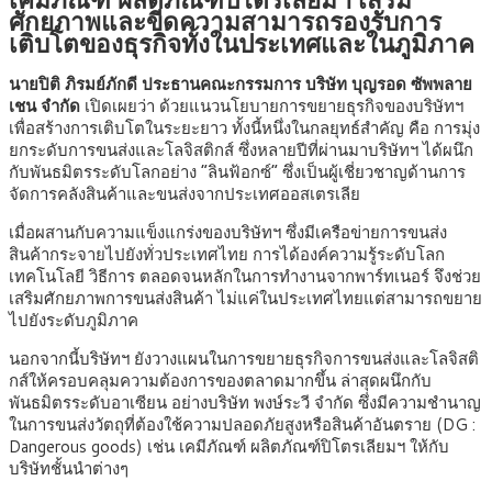
ศักยภาพและขีดความสามารถรองรับการ
เติบโตของธุรกิจทั้งในประเทศและในภูมิภาค
นายปิติ ภิรมย์ภักดี
ประธานคณะกรรมการ บริษัท บุญรอด ซัพพลาย
เชน จำกัด
เปิดเผยว่า ด้วยแนวนโยบายการขยายธุรกิจของบริษัทฯ
เพื่อสร้างการเติบโตในระยะยาว ทั้งนี้หนึ่งในกลยุทธ์สำคัญ คือ การมุ่ง
ยกระดับการขนส่งและโลจิสติกส์ ซึ่งหลายปีที่ผ่านมาบริษัทฯ ได้ผนึก
กับพันธมิตรระดับโลกอย่าง “ลินฟ้อกซ์” ซึ่งเป็นผู้เชี่ยวชาญด้านการ
จัดการคลังสินค้าและขนส่งจากประเทศออสเตรเลีย
เมื่อผสานกับความแข็งแกร่งของบริษัทฯ ซึ่งมีเครือข่ายการขนส่ง
สินค้ากระจายไปยังทั่วประเทศไทย การได้องค์ความรู้ระดับโลก
เทคโนโลยี วิธีการ ตลอดจนหลักในการทำงานจากพาร์ทเนอร์ จึงช่วย
เสริมศักยภาพการขนส่งสินค้า ไม่แค่ในประเทศไทยแต่สามารถขยาย
ไปยังระดับภูมิภาค
นอกจากนี้บริษัทฯ ยังวางแผนในการขยายธุรกิจการขนส่งและโลจิสติ
กส์ให้ครอบคลุมความต้องการของตลาดมากขึ้น ล่าสุดผนึกกับ
พันธมิตรระดับอาเซียน อย่างบริษัท พงษ์ระวี จำกัด ซึ่งมีความชำนาญ
ในการขนส่งวัตถุที่ต้องใช้ความปลอดภัยสูงหรือสินค้าอันตราย (DG :
Dangerous goods) เช่น เคมีภัณฑ์ ผลิตภัณฑ์ปิโตรเลียมฯ ให้กับ
บริษัทชั้นนำต่างๆ