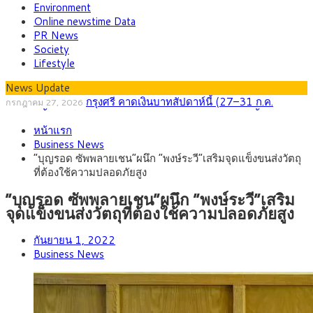
Environment
Online newstime Data
PR News
Society
Lifestyle
News Update
กรุงศรี คาดเงินบาทสัปดาห์นี้ (27–31 ก.ค.
กรกฎาคม 27, 2026
2569) ซื้อขายในกรอบ 33.40-34.00 มองเฟดคงดอกเบี้ย
ครม.ไฟเขียวหลักการ ร่าง พ.ร.ฎ. เปิดทาง รฟม.เดิน
สิงหาคม 5, 2026
หน้าแรก
หน้ารถไฟฟ้าสงขลา โมโนเรล 12.54 กม. เชื่อมเมืองหาดใหญ่
สธ.ชี้ รพ.รัฐแบกรับผู้ป่วยบัตรทอง 87% แต่ได้งบราย
สิงหาคม 4, 2026
Business News
หัวเพียง 2,618 บาท เสนอทบทวนจัดสรรงบให้สอดคล้องภาระงาน
กรุงศรี คาดเงินบาทสัปดาห์นี้ซื้อขายในกรอบ
สิงหาคม 3, 2026
“บุญรอด ซัพพลายเชน”ผนึก “พงษ์ระวี”เสริมจุดแข็งขนส่งวัตถุ
จริง
33.00-33.60 ติดตามข้อมูลจ้างงานสหรัฐฯ
“เอกนิติ” เปิดเครื่องยนต์เศรษฐกิจใหม่ของไทย เดิน
สิงหาคม 1, 2026
ที่ต้องใช้ความปลอดภัยสูง
หน้า 5 ยุทธศาสตร์ รื้อโครงสร้างเศรษฐกิจ ดันไทยโตเต็มศักยภาพ
ภัยเงียบใกล้ตัวเด็ก LSD “แสตมป์เมา” ยาเสพติด
กรกฎาคม 27, 2026
ลายการ์ตูน กรมศุลกากร เตือนผู้ปกครองเฝ้าระวัง หลังยึดล็อตใหญ่
“บุญรอด ซัพพลายเชน”ผนึก “พงษ์ระวี”เสริม
จากเยอรมนี
จุดแข็งขนส่งวัตถุที่ต้องใช้ความปลอดภัยสูง
กันยายน 1, 2022
Business News