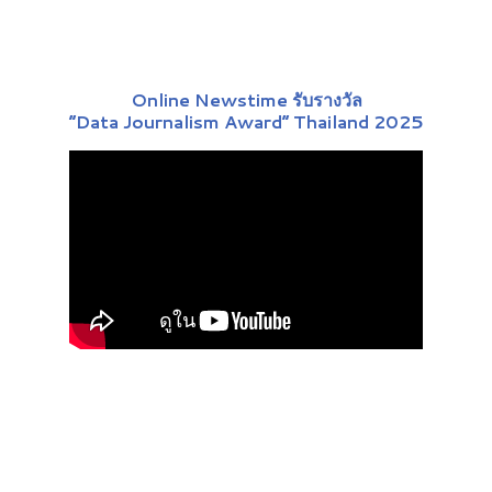
Online Newstime รับรางวัล
“Data Journalism Award” Thailand 2025