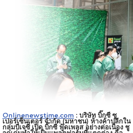
Onlinenewstime.com
: บริษัท บิ๊กซี ซู
เปอร์เซ็นเตอร์ จำกัด (มหาชน) ห้างค้าปลีกใน
กลุ่มบีเจซี เปิด บิ๊กซี ฟู้ดเพลส อย่างต่อเนื่อง ชู
จุดเด่นทำให้เป็นแพลตฟอร์มที่แตกต่าง คือ