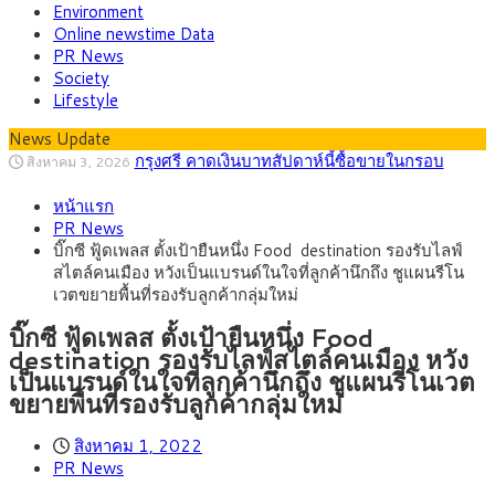
Environment
Online newstime Data
PR News
Society
Lifestyle
News Update
กรุงศรี คาดเงินบาทสัปดาห์นี้ซื้อขายในกรอบ
สิงหาคม 3, 2026
33.00-33.60 ติดตามข้อมูลจ้างงานสหรัฐฯ
“เอกนิติ” เปิดเครื่องยนต์เศรษฐกิจใหม่ของไทย
สิงหาคม 1, 2026
เดินหน้า 5 ยุทธศาสตร์ รื้อโครงสร้างเศรษฐกิจ ดันไทยโตเต็ม
หน้าแรก
ภัยเงียบใกล้ตัวเด็ก LSD “แสตมป์เมา” ยาเสพ
กรกฎาคม 27, 2026
ศักยภาพ
PR News
ติดลายการ์ตูน กรมศุลกากร เตือนผู้ปกครองเฝ้าระวัง หลังยึดล็อต
กรุงศรี คาดเงินบาทสัปดาห์นี้ (27–31 ก.ค.
กรกฎาคม 27, 2026
บิ๊กซี ฟู้ดเพลส ตั้งเป้ายืนหนึ่ง Food destination รองรับไลฟ์
ใหญ่จากเยอรมนี
2569) ซื้อขายในกรอบ 33.40-34.00 มองเฟดคงดอกเบี้ย
ครม.ไฟเขียวหลักการ ร่าง พ.ร.ฎ. เปิดทาง รฟม.เดิน
สิงหาคม 5, 2026
สไตล์คนเมือง หวังเป็นแบรนด์ในใจที่ลูกค้านึกถึง ชูแผนรีโน
หน้ารถไฟฟ้าสงขลา โมโนเรล 12.54 กม. เชื่อมเมืองหาดใหญ่
สธ.ชี้ รพ.รัฐแบกรับผู้ป่วยบัตรทอง 87% แต่ได้งบ
สิงหาคม 4, 2026
เวตขยายพื้นที่รองรับลูกค้ากลุ่มใหม่
รายหัวเพียง 2,618 บาท เสนอทบทวนจัดสรรงบให้สอดคล้องภาระ
กรุงศรี คาดเงินบาทสัปดาห์นี้ซื้อขายในกรอบ
สิงหาคม 3, 2026
งานจริง
33.00-33.60 ติดตามข้อมูลจ้างงานสหรัฐฯ
บิ๊กซี ฟู้ดเพลส ตั้งเป้ายืนหนึ่ง Food
destination รองรับไลฟ์สไตล์คนเมือง หวัง
เป็นแบรนด์ในใจที่ลูกค้านึกถึง ชูแผนรีโนเวต
ขยายพื้นที่รองรับลูกค้ากลุ่มใหม่
สิงหาคม 1, 2022
PR News