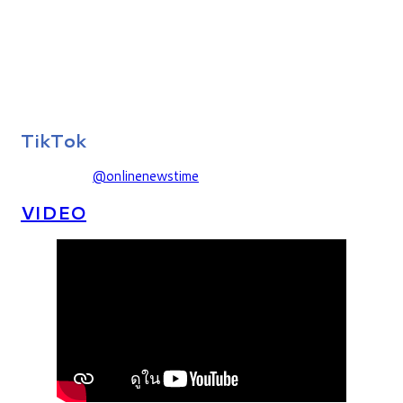
TikTok
@onlinenewstime
VIDEO