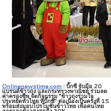
Onlinenewstime.com
:
บิ๊กซี จับมือ 20
แบรนด์ข้าวถุง
และกระทรวงพาณิชย์ ร่วมลด
ค่าครองชีพ จัดกิจกรรม “ข้าวถุงร่วมใจ
ประหยัดทั่วไทย ที่บิ๊กซี” ต่อเนื่องเป็นครั้งที่ 15
พร้อมส่งมอบโปรโมชั่นข้าวไทย เพื่อคนไทย
ลดราคาข้าวสูงสุดถึง 30%