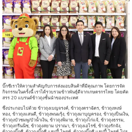
บิ๊กซีเราให้ความสำคัญกับการส่งมอบสินค้าที่มีคุณภาพ โดยการจัด
กิจกรรมในครั้งนี้ เราได้รวบรวมข้าวพันธุ์ดีจากเกษตรกรไทย โดยคัด
สรร 20 แบรนด์ข้าวถุงชั้นนำของประเทศ
ซึ่งประกอบไปด้วย ข้าวถุงเบญจรงค์, ข้าวถุงตราฉัตร, ข้าวถุงหงษ์
ทอง, ข้าวถุงแสนดี, ข้าวถุงพนมรุ้ง, ข้าวถุงมาบุญครอง, ข้าวถุงปิ่นเงิน,
ข้าวถุงบัวชมพู/บัวน้ำเงิน, ข้าวถุงพิมาย, ข้าวถุงไก่แจ้, ข้าวถุงธรรม,
ข้าวถุงกรีนนิช, ข้าวถุงสยาม ปราณา, ข้าวถุงเอไรซ์, ข้าวถุงรักจัง,
ข้าวถุงบิ๊กซี, ข้าวถุงบิ๊กซี แฮปปี้ ไพรซ์, ข้าวถุงบิ๊กซี แฮปปี้ ไพรซ์ โปร,