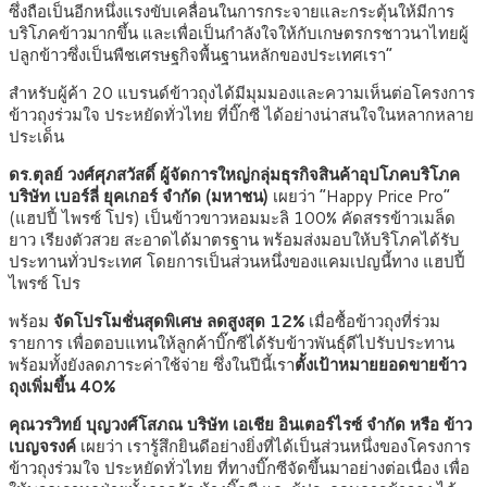
ซึ่งถือเป็นอีกหนึ่งแรงขับเคลื่อนในการกระจายและกระตุ้นให้มีการ
บริโภคข้าวมากขึ้น และเพื่อเป็นกำลังใจให้กับเกษตรกรชาวนาไทยผู้
ปลูกข้าวซึ่งเป็นพืชเศรษฐกิจพื้นฐานหลักของประเทศเรา”
สำหรับผู้ค้า 20 แบรนด์ข้าวถุงได้มีมุมมองและความเห็นต่อโครงการ
ข้าวถุงร่วมใจ ประหยัดทั่วไทย ที่บิ๊กซี ได้อย่างน่าสนใจในหลากหลาย
ประเด็น
ดร.ตุลย์ วงศ์ศุภสวัสดิ์ ผู้จัดการใหญ่กลุ่มธุรกิจสินค้าอุปโภคบริโภค
บริษัท เบอร์ลี่ ยุคเกอร์ จำกัด (มหาชน)
เผยว่า “Happy Price Pro”
(แฮปปี้ ไพรซ์ โปร) เป็นข้าวขาวหอมมะลิ 100% คัดสรรข้าวเมล็ด
ยาว เรียงตัวสวย สะอาดได้มาตรฐาน พร้อมส่งมอบให้บริโภคได้รับ
ประทานทั่วประเทศ โดยการเป็นส่วนหนึ่งของแคมเปญนี้ทาง แฮปปี้
ไพรซ์ โปร
พร้อม
จัดโปรโมชั่นสุดพิเศษ ลดสูงสุด 12%
เมื่อซื้อข้าวถุงที่ร่วม
รายการ เพื่อตอบแทนให้ลูกค้าบิ๊กซีได้รับข้าวพันธุ์ดีไปรับประทาน
พร้อมทั้งยังลดภาระค่าใช้จ่าย ซึ่งในปีนี้เรา
ตั้งเป้าหมายยอดขายข้าว
ถุงเพิ่มขึ้น 40%
คุณวรวิทย์ บุญวงศ์โสภณ บริษัท เอเชีย อินเตอร์ไรซ์ จำกัด หรือ ข้าว
เบญจรงค์
เผยว่า เรารู้สึกยินดีอย่างยิ่งที่ได้เป็นส่วนหนึ่งของโครงการ
ข้าวถุงร่วมใจ ประหยัดทั่วไทย ที่ทางบิ๊กซีจัดขึ้นมาอย่างต่อเนื่อง เพื่อ