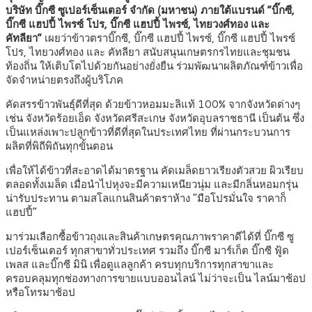
บริษัท บิ๊กซี ซูเปอร์เซ็นเตอร์ จำกัด (มหาชน) ภายใต้แบรนด์ “บิ๊กซี,
บิ๊กซี แฮปปี้ ไพรซ์ โปร, บิ๊กซี แฮปปี้ ไพรซ์, ไทยวงศ์ทอง และ
คัทลียา”
เผยว่าข้าวตราบิ๊กซี, บิ๊กซี แฮปปี้ ไพรซ์, บิ๊กซี แฮปปี้ ไพรซ์
โปร, ไทยวงศ์ทอง และ คัทลียา สนับสนุนเกษตรกรไทยและชุมชน
ท้องถิ่น ให้เติบโตไปด้วยกันอย่างยั่งยืน ร่วมพัฒนาผลิตภัณฑ์ข้าวเพื่อ
จัดจำหน่ายตรงถึงผู้บริโภค
คัดสรรข้าวพันธุ์ดีที่สุด ด้วยข้าวหอมมะลิแท้ 100% จากจังหวัดต่างๆ
เช่น จังหวัดร้อยเอ็ด จังหวัดศรีสะเกษ จังหวัดอุบลราชธานี เป็นต้น ซึ่ง
เป็นแหล่งเพาะปลูกข้าวที่ดีที่สุดในประเทศไทย ที่ผ่านกระบวนการ
ผลิตที่พิถีพิถันทุกขั้นตอน
เพื่อให้ได้ข้าวที่สะอาดได้มาตรฐาน คัดเมล็ดยาวเรียงตัวสวย ผิวเรียบ
ตลอดทั้งเมล็ด เมื่อนำไปหุงจะมีความเหนียวนุ่ม และมีกลิ่นหอมกรุ่น
น่ารับประทาน ตามสโลแกนสินค้าตราห้าง “มือโปรมั่นใจ ราคาก็
แฮปปี้”
มาร่วมเลือกซื้อข้าวถุงและสินค้าเกษตรคุณภาพราคาดีได้ที่ บิ๊กซี ซู
เปอร์เซ็นเตอร์ ทุกสาขาทั่วประเทศ รวมถึง บิ๊กซี มาร์เก็ต บิ๊กซี ฟู้ด
เพลส และบิ๊กซี มินิ เพื่อดูแลลูกค้า ครบทุกบริการทุกสาขาและ
ครอบคลุมทุกช่องทางการขายแบบออนไลน์ ไม่ว่าจะเป็น ไลน์มาช้อป
หรือโทรมาช้อป