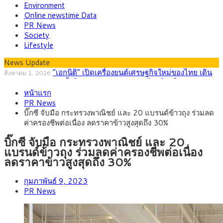
Environment
Online newstime Data
PR News
Society
Lifestyle
News Update
ภัยเงียบใกล้ตัวเด็ก LSD “แสตมป์เมา” ยาเสพติด
กรกฎาคม 27, 2026
ลายการ์ตูน กรมศุลกากร เตือนผู้ปกครองเฝ้าระวัง หลังยึดล็อตใหญ่
กรุงศรี คาดเงินบาทสัปดาห์นี้ (27–31 ก.ค.
กรกฎาคม 27, 2026
จากเยอรมนี
หน้าแรก
2569) ซื้อขายในกรอบ 33.40-34.00 มองเฟดคงดอกเบี้ย
ครม.ไฟเขียวหลักการ ร่าง พ.ร.ฎ. เปิดทาง รฟม.เดิน
สิงหาคม 5, 2026
PR News
หน้ารถไฟฟ้าสงขลา โมโนเรล 12.54 กม. เชื่อมเมืองหาดใหญ่
สธ.ชี้ รพ.รัฐแบกรับผู้ป่วยบัตรทอง 87% แต่ได้งบราย
สิงหาคม 4, 2026
บิ๊กซี จับมือ กระทรวงพาณิชย์ และ 20 แบรนด์ข้าวถุง ร่วมลด
หัวเพียง 2,618 บาท เสนอทบทวนจัดสรรงบให้สอดคล้องภาระงาน
กรุงศรี คาดเงินบาทสัปดาห์นี้ซื้อขายในกรอบ
สิงหาคม 3, 2026
ค่าครองชีพต่อเนื่อง ลดราคาข้าวสูงสุดถึง 30%
จริง
33.00-33.60 ติดตามข้อมูลจ้างงานสหรัฐฯ
“เอกนิติ” เปิดเครื่องยนต์เศรษฐกิจใหม่ของไทย เดิน
สิงหาคม 1, 2026
หน้า 5 ยุทธศาสตร์ รื้อโครงสร้างเศรษฐกิจ ดันไทยโตเต็มศักยภาพ
บิ๊กซี จับมือ กระทรวงพาณิชย์ และ 20
แบรนด์ข้าวถุง ร่วมลดค่าครองชีพต่อเนื่อง
ลดราคาข้าวสูงสุดถึง 30%
กุมภาพันธ์ 9, 2023
PR News