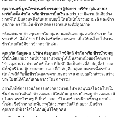
คุณอานนท์ ฐานวิชชานนท์ กรรมการผู้จัดการ
บริษัท กุล่มเกษตร
มาร์เก็ตติ้ง จำกัด หรือ ข้าวตราปิ่นเงิน
เผยว่า เรามีความยินดีอย่าง
มากที่ได้เป็นส่วนหนึ่งกับแคมเปญนี้ โดยในปีนี้ข้าวหอมมะลิ และข้าว
สุขภาพ ตราปิ่นเงิน ข้าวที่คัดสรรจากแหล่งที่มีคุณภาพ
พร้อมส่งมอบข้าวคุณภาพในกลุ่มหอมมะลิและกลุ่มคนรักสุขภาพ ใน
ราคาที่เข้าถึงได้ง่าย มีโปรโมชั่นที่หลากหลาย เพื่อให้คนไทยได้ทาน
ข้าวไทยพันธุ์ดีจากข้าวตราปิ่นเงิน
คุณถวิล ล้อพูนผล บริษัท ล้อพูนผล ไรซ์มิลล์ จำกัด หรือ ข้าวบัวชมพู
บัวน้ำเงิน
เผยว่า
วันนี้ข้าวตราบัวชมพูได้เป็นส่วนหนึ่งของโครงการ
“ข้าวถุงร่วมใจ ประหยัดทั่วไทย ที่บิ๊กซี” ถือเป็นก้าวที่สำคัญที่สร้างผล
ดีทั้งผู้บริโภค ผู้ประกอบการและที่สำคัญคือกลุ่มเกษตรกรซึ่งเราถือ
เป็นโรงสีที่รับซื้อข้าวโดยตรงจากเกษตรกร แคมเปญดังกล่าวจะสร้าง
ประโยชน์ที่ดีให้กับเกษตรกรโดยภาพรวม
อย่างไรก็ดีการร่วมกิจกรรมดังกล่าวทางบริษัท ล้อพูนผลได้จัดโปรโม
ชั่นส่วนลดในสินค้าข้าวหอมมะลิใหม่ต้นฤดู ตราบัวชมพู ข้าวหอมมะลิ
ยโสธร ตราบัวชมพู ที่เป็นข้าวกลางปี และข้าวเหนียวเขี้ยวงู ตราบัว
น้ำเงิน ซึ่งข้าวทุกเม็ดที่บรรจุใส่ถุงเราการันตีได้เลยว่าเป็นข้าว
คุณภาพดีที่เราใส่ใจให้กับผู้บริโคทุกคน