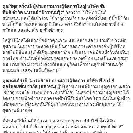
คุณวิพุธ หวั่งหลี ผู้ช่วยกรรมการผู้จัดการใหญ่ บริษัท ชัย
ทิพย์ จำกัด แบรนด์ “ข้าวพนมรุ้ง”
กล่าวว่า “บริษัทฯ ยินดี
สนับสนุน และได้เข้าร่วม “ข้าวถุงร่วมใจ ประหยัดทั่วไทย ที่บิ๊กซี” กับ
ทางบิ๊กซีมาโดยตลอดทุกปี ปีละ2 ครั้ง ซึ่งถือว่าเป็นโครงการที่ช่วย
ผลักดัน และส่งเสริมธุรกิจข้าวถุง
ให้ผู้บริโภคได้เลือกซื้อข้าวคุณภาพ และหลากหลาย รวมถึงข้าวเพื่อ
สุขภาพ ในราคาประหยัด เพื่อเป็นการลดภาระค่าครองชีพผู้บริโภค
ด้วยในปีนี้พนมรุ้งได้เชิญเชฟเสาวกิจ ปรีเปรม เชฟมือหนึ่งอันดับต้นๆ
ของไทย ท่านเป็นผู้ก่อตั้งสมาคมเชฟประเทศไทย และเป็นนายกสมา
คมฯ คนแรก มาร่วมรังสรรค์เมนู หมูฮ้อง เพื่อทานคู่กับข้าวพนมรุ้ง
หอมมะลิ 100% ในวันเปิดงาน”
คุณสมเกียรติ มรรคยาธร กรรมการผู้จัดการ
บริษัท พี อาร์ จี
คอร์ปอเรชั่น จำกัด (มหาชน)
ผู้บริหารแบรนด์ข้าวมาบุญครอง เผยว่า
“ข้าวถุงร่วมใจ ประหยัดทั่วไทย ที่บิ๊กซี” ในครั้งนี้ ข้าวมาบุญครอง ได้
จัดรายการเพื่อช่วยลดค่าครองชีพให้กับผู้บริโภค โดยเน้นในกลุ่มข้าว
เพื่อสุขภาพ เพื่อผลักดันให้ผู้บริโภคหันมาทานข้าวเพื่อสุขภาพ ให้
สุขภาพดีมากยิ่ง
ที่สำคัญปีนี้เป็นปีที่ข้าวมาบุญครองอายุครบ 44 ปี ที่ จึงได้จัด
แคมเปญ “44 ปี ข้าวมาบุญครอง จัดหนัก แจกทองคำทุกสัปดาห์”
เพื่อมอบเป็นของขวัญให้กับลูกค้าข้าวมาบุญครองอีกด้วย