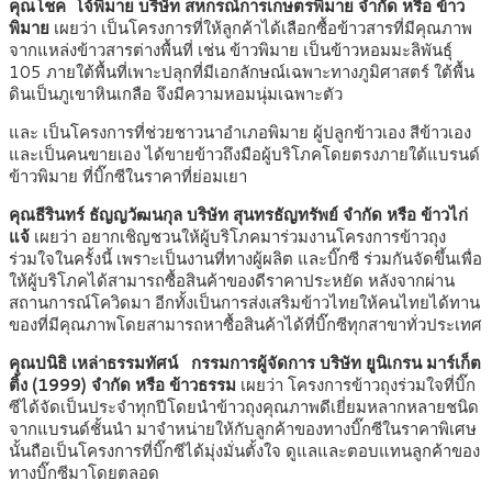
คุณโชค โจ้พิมาย บริษัท สหกรณ์การเกษตรพิมาย จำกัด หรือ ข้าว
พิมาย
เผยว่า เป็นโครงการที่ให้ลูกค้าได้เลือกซื้อข้าวสารที่มีคุณภาพ
จากแหล่งข้าวสารต่างพื้นที่ เช่น ข้าวพิมาย เป็นข้าวหอมมะลิพันธุ์
105 ภายใต้พื้นที่เพาะปลุกที่มีเอกลักษณ์เฉพาะทางภูมิศาสตร์ ใต้พื้น
ดินเป็นภูเขาหินเกลือ จึงมีความหอมนุ่มเฉพาะตัว
และ เป็นโครงการที่ช่วยชาวนาอำเภอพิมาย ผู้ปลูกข้าวเอง สีข้าวเอง
และเป็นคนขายเอง ได้ขายข้าวถึงมือผู้บริโภคโดยตรงภายใต้แบรนด์
ข้าวพิมาย ที่บิ๊กซีในราคาที่ย่อมเยา
คุณธีรินทร์ ธัญญวัฒนกุล บริษัท สุนทรธัญทรัพย์ จำกัด หรือ ข้าวไก่
แจ้
เผยว่า อยากเชิญชวนให้ผู้บริโภคมาร่วมงานโครงการข้าวถุง
ร่วมใจในครั้งนี้ เพราะเป็นงานที่ทางผู้ผลิต และบิ๊กซี ร่วมกันจัดขึ้นเพื่อ
ให้ผู้บริโภคได้สามารถซื้อสินค้าของดีราคาประหยัด หลังจากผ่าน
สถานการณ์โควิดมา อีกทั้งเป็นการส่งเสริมข้าวไทยให้คนไทยได้ทาน
ของที่มีคุณภาพโดยสามารถหาซื้อสินค้าได้ที่บิ๊กซีทุกสาขาทั่วประเทศ
คุณปนิธิ เหล่าธรรมทัศน์
กรรมการผู้จัดการ บริษัท ยูนิเกรน มาร์เก็ต
ติ้ง (1999) จำกัด หรือ ข้าวธรรม
เผยว่า โครงการข้าวถุงร่วมใจที่บิ๊ก
ซีได้จัดเป็นประจำทุกปีโดยนำข้าวถุงคุณภาพดีเยี่ยมหลากหลายชนิด
จากแบรนด์ชั้นนำ มาจำหน่ายให้กับลูกค้าของทางบิ๊กซีในราคาพิเศษ
นั้นถือเป็นโครงการที่บิ๊กซีได้มุ่งมั่นตั้งใจ ดูแลและตอบแทนลูกค้าของ
ทางบิ๊กซีมาโดยตลอด