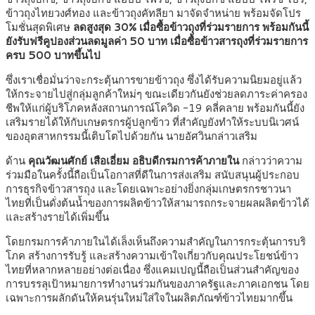
ข้าวถุงไทยวงศ์ทอง และข้าวถุงคัทลียา มาจัดจำหน่าย พร้อมจัดโปร
โมชั่นสุดพิเศษ
ลดสูงสุด 30% เมื่อซื้อข้าวถุงที่ร่วมรายการ พร้อมกันนี้
ยังรับฟรีคูปองส่วนลดมูลค่า 50 บาท เมื่อซื้อข้าวสารถุงที่ร่วมรายการ
ครบ 500 บาทขึ้นไป
ซึ่งเราเชื่อมั่นว่าจะกระตุ้นการขายข้าวถุง ซึ่งได้รับความนิยมอยู่แล้ว
ให้กระจายไปสู่กลุ่มลูกค้าใหม่ๆ ขณะเดียวกันยังช่วยลดภาระค่าครอง
ชีพให้แก่ผู้บริโภคหลังสถานการณ์โควิด -19 คลี่คลาย พร้อมกันนี้ยัง
เสริมรายได้ให้กับเกษตรกรผู้ปลูกข้าว ที่สำคัญยังทำให้ระบบนิเวศน์
ของอุตสาหกรรมนี้เติบโตไปด้วยกัน นายอัศวินกล่าวเสริม
ด้าน
คุณวัฒนศักย์ เสือเอี่ยม อธิบดีกรมการค้าภายใน
กล่าวว่าความ
ร่วมมือในครั้งนี้ถือเป็นโอกาสที่ดีในการส่งเสริม สนับสนุนผู้ประกอบ
การธุรกิจข้าวสารถุง และโดยเฉพาะอย่างยิ่งกลุ่มเกษตรกรชาวนา
ไทยที่เป็นดั่งต้นน้ำของการผลิตข้าวให้สามารถกระจายผลผลิตข้าวได้
และสร้างรายได้เพิ่มขึ้น
โดยกรมการค้าภายในได้เล็งเห็นถึงความสำคัญในการกระตุ้นการบริ
โภค สร้างการรับรู้ และสร้างความเข้าใจเกี่ยวกับคุณประโยชน์ข้าว
ไทยที่หลากหลายอย่างต่อเนื่อง ซึ่งแคมเปญนี้ถือเป็นส่วนสำคัญของ
การบรรลุเป้าหมายการทำงานร่วมกันของภาครัฐและภาคเอกชน โดย
เฉพาะการผลักดันให้คนรุ่นใหม่ใส่ใจในผลิตภัณฑ์ข้าวไทยมากขึ้น