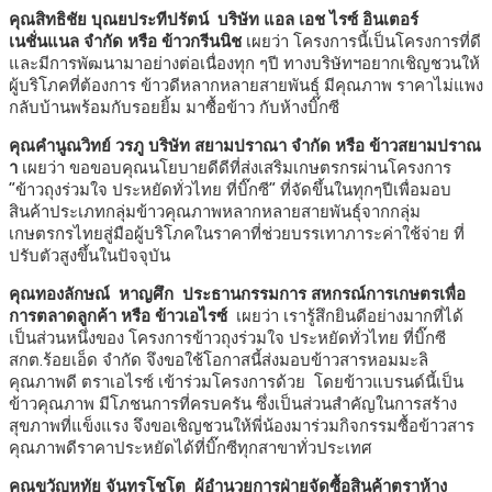
คุณสิทธิชัย บุณยประทีปรัตน์ บริษัท แอล เอช ไรซ์ อินเตอร์
เนชั่นแนล จำกัด หรือ ข้าวกรีนนิช
เผยว่า โครงการนี้เป็นโครงการที่ดี
และมีการพัฒนามาอย่างต่อเนื่องทุก ๆปี ทางบริษัทฯอยากเชิญชวนให้
ผู้บริโภคที่ต้องการ ข้าวดีหลากหลายสายพันธุ์ มีคุณภาพ ราคาไม่แพง
กลับบ้านพร้อมกับรอยยิ้ม มาซื้อข้าว กับห้างบิ๊กซี
คุณคำนูณวิทย์ วรภู บริษัท สยามปราณา จำกัด หรือ ข้าวสยามปราณ
า
เผยว่า ขอขอบคุณนโยบายดีดีที่ส่งเสริมเกษตรกรผ่านโครงการ
“ข้าวถุงร่วมใจ ประหยัดทั่วไทย ที่บิ๊กซี” ที่จัดขึ้นในทุกๆปีเพื่อมอบ
สินค้าประเภทกลุ่มข้าวคุณภาพหลากหลายสายพันธุ์จากกลุ่ม
เกษตรกรไทยสู่มือผู้บริโภคในราคาที่ช่วยบรรเทาภาระค่าใช้จ่าย ที่
ปรับตัวสูงขึ้นในปัจจุบัน
คุณทองลักษณ์ หาญศึก
ประธานกรรมการ สหกรณ์การเกษตรเพื่อ
การตลาดลูกค้า หรือ ข้าวเอไรซ์
เผยว่า เรารู้สึกยินดีอย่างมากที่ได้
เป็นส่วนหนึ่งของ โครงการข้าวถุงร่วมใจ ประหยัดทั่วไทย ที่บิ๊กซี
สกต.ร้อยเอ็ด จำกัด จึงขอใช้โอกาสนี้ส่งมอบข้าวสารหอมมะลิ
คุณภาพดี ตราเอไรซ์ เข้าร่วมโครงการด้วย โดยข้าวแบรนด์นี้เป็น
ข้าวคุณภาพ มีโภชนการที่ครบครัน ซึ่งเป็นส่วนสำคัญในการสร้าง
สุขภาพที่แข็งแรง จึงขอเชิญชวนให้พี่น้องมาร่วมกิจกรรมซื้อข้าวสาร
คุณภาพดีราคาประหยัดได้ที่บิ๊กซีทุกสาขาทั่วประเทศ
คุณขวัญหทัย จันทรโชโต
ผู้อำนวยการฝ่ายจัดซื้อสินค้าตราห้าง