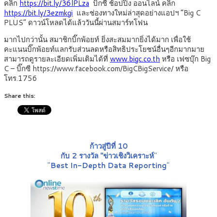
คลิก
https://bit.ly/36lPLza
บิ๊กซี ช้อปปิ้ง ออนไลน์ คลิก
https://bit.ly/3ezmkgi
และช่องทางใหม่ล่าสุดอย่างแอปฯ “Big C
PLUS” ดาวน์โหลดได้แล้ววันนี้ผ่านสมาร์ทโฟน
มากไปกว่านั้น สมาชิกบิ๊กพ้อยท์ ยิ่งสะสมมากยิ่งได้มาก เพื่อใช้
คะแนนบิ๊กพ้อยท์แลกรับส่วนลดหรือสิทธิประโยชน์อื่นๆอีกมากมาย
สามารถดูรายละเอียดเพิ่มเติมได้ที่
www.bigc.co.th
หรือ เฟซบุ๊ก Big
C – บิ๊กซี https://www.facebook.com/BigCBigService/ หรือ
โทร.1756
Share this:
ก้าวสู่ปีที่ 10
กับ 2 รางวัล "ข่าวเชิงวิเคราะห์
"
"
Best In-Depth Data Reporting
"