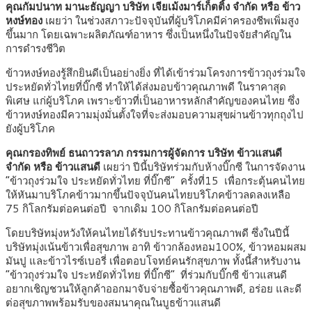
คุณกัมปนาท มานะธัญญา บริษัท เจียเม้งมาร์เก็ตติ้ง จำกัด หรือ ข้าว
หงษ์ทอง
เผยว่า ในช่วงสภาวะปัจจุบันที่ผู้บริโภคมีค่าครองชีพเพิ่มสูง
ขึ้นมาก โดยเฉพาะผลิตภัณฑ์อาหาร ซึ่งเป็นหนึ่งในปัจจัยสำคัญใน
การดำรงชีวิต
ข้าวหงษ์ทองรู้สึกยินดีเป็นอย่างยิ่ง ที่ได้เข้าร่วมโครงการข้าวถุงร่วมใจ
ประหยัดทั่วไทยที่บิ๊กซี ทำให้ได้ส่งมอบข้าวคุณภาพดี ในราคาสุด
พิเศษ แก่ผู้บริโภค เพราะข้าวที่เป็นอาหารหลักสำคัญของคนไทย ซึ่ง
ข้าวหงษ์ทองมีความมุ่งมั่นตั้งใจที่จะส่งมอบความสุขผ่านข้าวทุกถุงไป
ยังผู้บริโภค
คุณกรองทิพย์ ธนถาวรลาภ กรรมการผู้จัดการ บริษัท ข้าวแสนดี
จำกัด หรือ ข้าวแสนดี
เผยว่า ปีนี้บริษัทร่วมกับห้างบิ๊กซี ในการจัดงาน
“ข้าวถุงร่วมใจ ประหยัดทั่วไทย ที่บิ๊กซี” ครั้งที่15 เพื่อกระตุ้นคนไทย
ให้หันมาบริโภคข้าวมากขึ้นปัจจุบันคนไทยบริโภคข้าวลดลงเหลือ
75 กิโลกรัมต่อคนต่อปี จากเดิม 100 กิโลกรัมต่อคนต่อปี
โดยบริษัทมุ่งหวังให้คนไทยได้รับประทานข้าวคุณภาพดี ซึ่งในปีนี้
บริษัทมุ่งเน้นข้าวเพื่อสุขภาพ อาทิ ข้าวกล้องหอม100%, ข้าวหอมผสม
มันปู และข้าวไรซ์เบอรี่ เพื่อตอบโจทย์คนรักสุขภาพ ทั้งนี้สำหรับงาน
“ข้าวถุงร่วมใจ ประหยัดทั่วไทย ที่บิ๊กซี” ที่ร่วมกับบิ๊กซี ข้าวแสนดี
อยากเชิญชวนให้ลูกค้าออกมาจับจ่ายซื้อข้าวคุณภาพดี, อร่อย และดี
ต่อสุขภาพพร้อมรับของสมนาคุณในบูธข้าวแสนดี