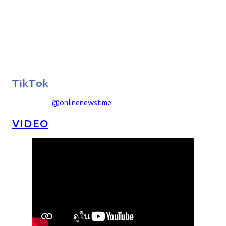
TikTok
@onlinenewstime
VIDEO