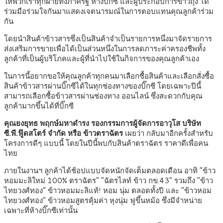
ให้พวกเราทุกฝ่ายทั้งภาครัฐ ห้างบิ๊กซี และผู้ประกอบการข้าวถุง ได้
ร่วมมือร่วมใจกันมาแสดงเจตนารมณ์ในการตอบแทนคุณลูกค้าร่วม
กัน
โดยนำสินค้าข้าวสารซึ่งเป็นสินค้าจำเป็นรายการหนึ่งมาจัดรายการ
ส่งเสริมการขายเพื่อได้เป็นส่วนหนึ่งในการลดภาระค่าครองชีพทั้ง
ลูกค้าที่เป็นผู้บริโภคและผู้ที่นำไปใช้ในกิจการของคุณลูกค้าเอง
ในการนี้อยากขอให้คุณลูกค้าทุกคนมาเลือกซื้อสินค้าและเลือกสั่งซื้อ
สินค้าข้าวสารผ่านบิ๊กซีได้ในทุกช่องทางของบิ๊กซี โดยเฉพาะปีนี้
สามารถเลือกซื้อข้าวสารผ่านช่องทาง ออนไลน์ ซึ่งสะดวกกับคุณ
ลูกค้ามากขึ้นได้ที่บิ๊กซี
คุณยงยุทธ พฤกษ์มหาดำรง รองกรรมการผู้จัดการอาวุโส
บริษัท
ซี.พี.ฟู๊ดสโตร์ จำกัด หรือ ข้าวตราฉัตร
เผยว่า กลับมาอีกครั้งสำหรับ
โครงการดีๆ แบบนี้ โดยในปีนี้พบกับสินค้าตราฉัตร ราคาดีเพื่อคน
ไทย
ภายในงานฯ ลูกค้าได้ช้อปแบบจัดหนักจัดเต็มตลอดเดือน อาทิ “ข้าว
หอมมะลิใหม่ 100% ตราฉัตร” “ฉัตรไลท์ ข้าว กข.43” รวมถึง “ข้าว
ไทยวงศ์ทอง” ข้าวหอมมะลิแท้! หอม นุ่ม ตลอดทั้งปี และ “ข้าวหอม
ไทยวงศ์ทอง” ข้าวหอมสูตรคุ้มค่า หุงนุ่ม ฟูขึ้นหม้อ ซึ่งมีจำหน่าย
เฉพาะที่ห้างบิ๊กซีเท่านั้น