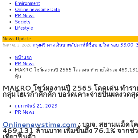
Environment
Online newstime Data
PR News
Society
Lifestyle
News Update
กรุงศรี คาดเงินบาทสัปดาห์นี้ซื้อขายในกรอบ 33.00-
สิงหาคม 3, 2026
“เอกนิติ” เปิดเครื่องยนต์เศรษฐกิจใหม่ของไทย เดินห
สิงหาคม 1, 2026
หน้าแรก
ภัยเงียบใกล้ตัวเด็ก LSD “แสตมป์เมา” ยาเสพติดลาย
กรกฎาคม 27, 2026
PR News
กรุงศรี คาดเงินบาทสัปดาห์นี้ (27–31 ก.ค. 256
กรกฎาคม 27, 2026
MAKRO โชว์ผลงานปี 2565 โดดเด่น ทำรายได้รวม 469,131 ล้าน
ครม.ไฟเขียวหลักการ ร่าง พ.ร.ฎ. เปิดทาง รฟม.เดินห
สิงหาคม 5, 2026
หุ้น
สธ.ชี้ รพ.รัฐแบกรับผู้ป่วยบัตรทอง 87% แต่ได้งบร
สิงหาคม 4, 2026
MAKRO โชว์ผลงานปี 2565 โดดเด่น ทำรายได
กลุ่มโฮเรก้าคึกคัก บอร์ดเคาะจ่ายปันผลงวดสุ
กุมภาพันธ์ 21, 2023
PR News
Onlinenewstime.com
: บมจ. สยามแม็คโค
469,131 ล้านบาท เพิ่มขึ้นถึง 76.1% จากช่
เที่ยวฟื้นตัว