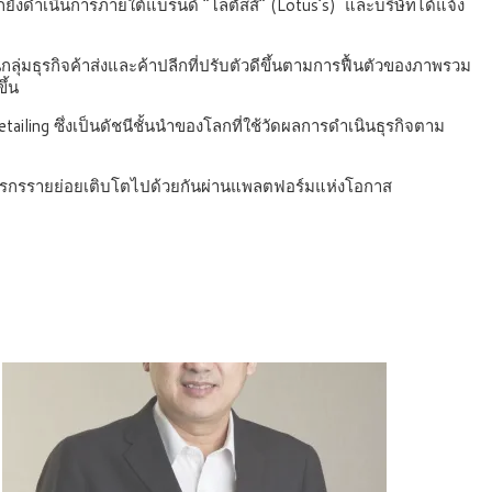
ีกยังดำเนินการภายใต้แบรนด์ “โลตัสส์” (Lotus’s) และบริษัทได้แจ้ง
ธุรกิจค้าส่งและค้าปลีกที่ปรับตัวดีขึ้นตามการฟื้นตัวของภาพรวม
ึ้น
ailing ซึ่งเป็นดัชนีชั้นนำของโลกที่ใช้วัดผลการดำเนินธุรกิจตาม
กษตรกรรายย่อยเติบโตไปด้วยกันผ่านแพลตฟอร์มแห่งโอกาส