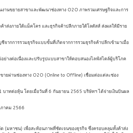
่อง จากแผนงานขยายสาขาและพัฒนาช่องทาง O2O ภาพรวมเศรษฐกิจและการ
ิจค้าส่งภายใต้แม็คโคร และธุรกิจค้าปลีกภายใต้โลตัสส์ ส่งผลให้มีราย
ีจากการรวมธุรกิจแบบขั้นที่เกิดจากการรวมธุรกิจค้าปลีกเข้ามาเมื่อ
่อย่างต่อเนื่องและปรับรูปแบบสาขาให้ตอบสนองไลฟ์สไตล์ผู้บริโภค
ยอดขายผ่านช่องทาง O2O (Online to Offline) เชื่อมต่อแต่ละช่อง
าทต่อหุ้น โดยเมื่อวันที่ 6 กันยายน 2565 บริษัทฯ ได้จ่ายเงินปันผล
 พฤษภาคม 2566
ัด (มหาชน)​ เพื่อสะท้อนภาพที่ชัดเจนของธุรกิจ ซึ่งครอบคลุมทั้งค้าส่ง