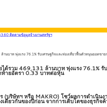
33.60 ติดตามข้อมูลจ้างงานสหรัฐฯ
น้า 5 ยุทธศาสตร์ รื้อโครงสร้างเศรษฐกิจ ดันไทยโตเต็มศักยภาพ
การ์ตูน กรมศุลกากร เตือนผู้ปกครองเฝ้าระวัง หลังยึดล็อตใหญ่จากเยอ
9) ซื้อขายในกรอบ 33.40-34.00 มองเฟดคงดอกเบี้ย
บาท พุ่งแรง 76.1% รับเศรษฐกิจและท่องเที่ยวฟื้นตัวหนุนยอดขายกลุ
น้ารถไฟฟ้าสงขลา โมโนเรล 12.54 กม. เชื่อมเมืองหาดใหญ่
ายหัวเพียง 2,618 บาท เสนอทบทวนจัดสรรงบให้สอดคล้องภาระงานจริง
้รวม 469,131 ล้านบาท พุ่งแรง 76.1% รับเศ
ดท้ายอัตรา 0.33 บาทต่อหุ้น
ร (บริษัทฯ หรือ MAKRO) โชว์ผลการดำเนินง
วงเดียวกันของปีก่อน จากการเติบโตของธุรกิจค