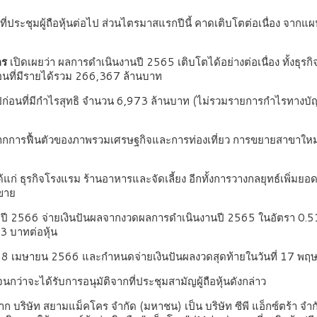
สนอที่ประชุมผู้ถือหุ้นต่อไป ส่วนไตรมาสแรกปีนี้ คาดเติบโตต่อเนื
โคร
เปิดเผยว่า ผลการดำเนินงานปี 2565 เติบโตได้อย่างต่อเนื่อง ทั้งธุรก
่อนที่มีรายได้รวม 266,367 ล้านบาท
ปีก่อนที่มีกำไรสุทธิ จำนวน 6,973 ล้านบาท (ไม่รวมรายการกำไรทางบัญช
าจากการฟื้นตัวของภาพรวมเศรษฐกิจและการท่องเที่ยว การขยายสาขาใหม
 ได้แก่ ธุรกิจโรงแรม ร้านอาหารและจัดเลี้ยง อีกทั้งการวางกลยุทธ์เพิ่ม
ดขาย
ะจำปี 2566 จ่ายเงินปันผลจากงวดผลการดำเนินงานปี 2565 ในอัตรา 0.51 บ
3 บาทต่อหุ้น
) วันที่ 28 เมษายน 2566 และกำหนดจ่ายเงินปันผลงวดสุดท้ายในวันที่ 17
จนกว่าจะได้รับการอนุมัติจากที่ประชุมสามัญผู้ถือหุ้นดังกล่าว
 จาก บริษัท สยามแม็คโคร จำกัด (มหาชน) เป็น บริษัท ซีพี แอ็กซ์ตร้า จำก