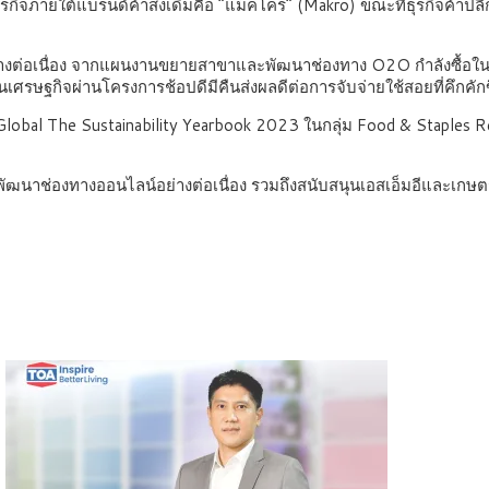
ธุรกิจภายใต้แบรนด์ค้าส่งเดิมคือ “แม็คโคร” (Makro) ขณะที่ธุรกิจค้าปล
่อเนื่อง จากแผนงานขยายสาขาและพัฒนาช่องทาง O2O กำลังซื้อในกลุ่ม
ศรษฐกิจผ่านโครงการช้อปดีมีคืนส่งผลดีต่อการจับจ่ายใช้สอยที่คึกคักข
Global The Sustainability Yearbook 2023 ในกลุ่ม Food & Staples Ret
พัฒนาช่องทางออนไลน์อย่างต่อเนื่อง รวมถึงสนับสนุนเอสเอ็มอีและเ