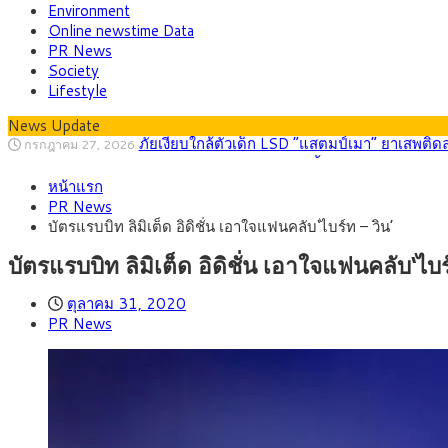
Environment
Online newstime Data
PR News
Society
Lifestyle
News Update
กรุงศรี คาดเงินบาทสัปดาห์นี้ (27–31 ก.ค. 2
กรกฎาคม 27, 2026
ครม.ไฟเขียวหลักการ ร่าง พ.ร.ฎ. เปิดทาง รฟม.เดิ
สิงหาคม 5, 2026
หน้าแรก
สธ.ชี้ รพ.รัฐแบกรับผู้ป่วยบัตรทอง 87% แต่ได้ง
สิงหาคม 4, 2026
PR News
กรุงศรี คาดเงินบาทสัปดาห์นี้ซื้อขายในกรอบ 33.0
สิงหาคม 3, 2026
บัตรแรบบิท ลิมิเต็ด อิดิชั่น เอาใจแฟนคลับ‘ไบร์ท – วิน’
“เอกนิติ” เปิดเครื่องยนต์เศรษฐกิจใหม่ของไทย เดิ
สิงหาคม 1, 2026
ภัยเงียบใกล้ตัวเด็ก LSD “แสตมป์เมา” ยาเสพติด
กรกฎาคม 27, 2026
บัตรแรบบิท ลิมิเต็ด อิดิชั่น เอาใจแฟนคลับ‘ไบร
ตุลาคม 31, 2020
PR News