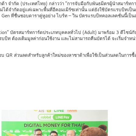
้า จำกัด (ประเทศไทย) กล่าวว่า “การจับมือกับพันธมิตรผู้นำสมาร์ทการ
ำกัดอยู่แค่เฉพาะพื้นที่อีคอมเมิร์ซเท่านั้น แต่ยังใช้บัตรแรบบิทเป็นตัว
en ที่ชื่นชอบดาราคู่หูอย่าง ไบร์ท – วิน บัตรแรบบิทคอลเลคชั่นนี้เป็นส
ition” บัตรสมาร์ทการ์ดประเภทบุคคลทั่วไป (Adult) มาพร้อม 3 ดีไซน
แรบบิท ต้องเติมมูลค่าก่อนใช้งาน และไม่สามารถคืนบัตรได้ จะเริ่มจำหน่
บ QR ส่วนลดสำหรับลูกค้าใหม่ของลาซาด้าเพื่อใช้เป็นส่วนลดในการซื้อ