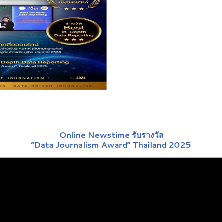
Online Newstime รับรางวัล
“Data Journalism Award” Thailand 2025