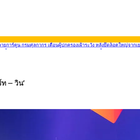
569) ซื้อขายในกรอบ 33.40-34.00 มองเฟดคงดอกเบี้ย
นหน้ารถไฟฟ้าสงขลา โมโนเรล 12.54 กม. เชื่อมเมืองหาดใหญ่
บรายหัวเพียง 2,618 บาท เสนอทบทวนจัดสรรงบให้สอดคล้องภาระงานจริง
0-33.60 ติดตามข้อมูลจ้างงานสหรัฐฯ
นหน้า 5 ยุทธศาสตร์ รื้อโครงสร้างเศรษฐกิจ ดันไทยโตเต็มศักยภาพ
ลายการ์ตูน กรมศุลกากร เตือนผู้ปกครองเฝ้าระวัง หลังยึดล็อตใหญ่จากเ
์ท – วิน’