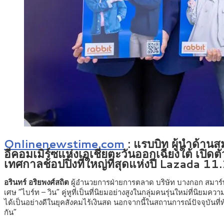
Onlinenewstime.com
: แรบบิท ผู้นำด้านสม
อีคอมเมิร์ซแห่งเอเชียตะวันออกเฉียงใต้ เปิดตั
เทศกาลช้อปปิ้งที่ใหญ่ที่สุดแห่งปี Lazada
อรินทร์ อริยพงศ์สถิต
ผู้อำนวยการฝ่ายการตลาด บริษัท บางกอก สมาร์ท
เศษ “ไบร์ท – วิน” คู่หูที่เป็นที่นิยมอย่างสูงในกลุ่มคนรุ่นใหม่ที่นิ
ได้เป็นอย่างดีในยุคสังคมไร้เงินสด นอกจากนี้ในสถานการณ์ปัจจุบันที่
กัน”