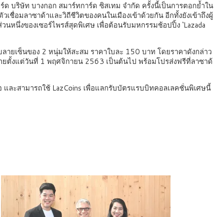
์ด บริษัท บางกอก สมาร์ทการ์ด ซิสเทม จำกัด ครั้งนี้เป็นการตอกย้ำใน
เชื่อมลาซาด้าและวิถีชีวิตของคนในเมืองเข้าด้วยกัน อีกทั้งยังเข้าถึงผู้
่วนหนึ่งของเซอร์ไพรส์สุดพิเศษ เพื่อต้อนรับมหกรรมช้อปปิ้ง ‘Lazada
์กับลายเซ็นของ 2 หนุ่มให้สะสม ราคาใบละ 150 บาท โดยราคาดังกล่าว
ายตั้งแต่วันที่ 1 พฤศจิกายน 2563 เป็นต้นไป พร้อมโปรส่งฟรีที่ลาซาด้
 และสามารถใช้ LazCoins เพื่อแลกรับบัตรแรบบิทคอลเลคชั่นพิเศษนี้