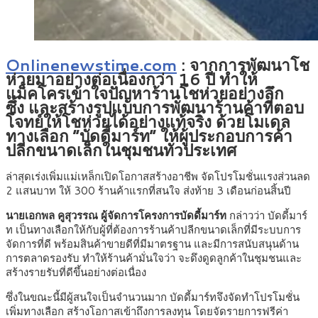
Onlinenewstime.com
: จากการพัฒนาโช
ห่วยมาอย่างต่อเนื่องกว่า 16 ปี ทำให้
แม็คโครเข้าใจปัญหาร้านโชห่วยอย่างลึก
ซึ้ง และสร้างรูปแบบการพัฒนาร้านค้าที่ตอบ
โจทย์ให้โชห่วยได้อย่างแท้จริง ด้วยโมเดล
ทางเลือก “บัดดี้มาร์ท” ให้ผู้ประกอบการค้า
ปลีกขนาดเล็กในชุมชนทั่วประเทศ
ล่าสุดเร่งเพิ่มแม่เหล็กเปิดโอกาสสร้างอาชีพ จัดโปรโมชั่นแรงส่วนลด
2 แสนบาท ให้ 300 ร้านค้าแรกที่สนใจ ส่งท้าย 3 เดือนก่อนสิ้นปี
นายเอกพล คูสุวรรณ ผู้จัดการโครงการบัดดี้มาร์ท
กล่าวว่า บัดดี้มาร์
ท เป็นทางเลือกให้กับผู้ที่ต้องการร้านค้าปลีกขนาดเล็กที่มีระบบการ
จัดการที่ดี พร้อมสินค้าขายดีที่มีมาตรฐาน และมีการสนับสนุนด้าน
การตลาดรองรับ ทำให้ร้านค้ามั่นใจว่า จะดึงดูดลูกค้าในชุมชนและ
สร้างรายรับที่ดีขึ้นอย่างต่อเนื่อง
ซึ่งในขณะนี้มีผู้สนใจเป็นจำนวนมาก บัดดี้มาร์ทจึงจัดทำโปรโมชั่น
เพิ่มทางเลือก สร้างโอกาสเข้าถึงการลงทุน โดยจัดรายการฟรีค่า