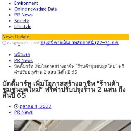
Environment
Online newstime Data
PR News
Society
Lifestyle
News Update
กรุงศรี คาดเงินบาทสัปดาห์นี้ (27–31 ก.ค.
กรกฎาคม 27, 2026
2569) ซื้อขายในกรอบ 33.40-34.00 มองเฟดคงดอกเบี้ย
ครม.ไฟเขียวหลักการ ร่าง พ.ร.ฎ. เปิดทาง รฟม.เดิน
สิงหาคม 5, 2026
หน้าแรก
หน้ารถไฟฟ้าสงขลา โมโนเรล 12.54 กม. เชื่อมเมืองหาดใหญ่
สธ.ชี้ รพ.รัฐแบกรับผู้ป่วยบัตรทอง 87% แต่ได้งบ
สิงหาคม 4, 2026
PR News
รายหัวเพียง 2,618 บาท เสนอทบทวนจัดสรรงบให้สอดคล้องภาระ
กรุงศรี คาดเงินบาทสัปดาห์นี้ซื้อขายในกรอบ
สิงหาคม 3, 2026
บัดดี้มาร์ท เพิ่มโอกาสสร้างอาชีพ “ร้านค้าชุมชนยุคใหม่” ฟรี
งานจริง
33.00-33.60 ติดตามข้อมูลจ้างงานสหรัฐฯ
“เอกนิติ” เปิดเครื่องยนต์เศรษฐกิจใหม่ของไทย
สิงหาคม 1, 2026
ค่าปรับปรุงร้าน 2 แสน ถึงสิ้นปี 65
เดินหน้า 5 ยุทธศาสตร์ รื้อโครงสร้างเศรษฐกิจ ดันไทยโตเต็ม
ภัยเงียบใกล้ตัวเด็ก LSD “แสตมป์เมา” ยาเสพ
กรกฎาคม 27, 2026
ศักยภาพ
ติดลายการ์ตูน กรมศุลกากร เตือนผู้ปกครองเฝ้าระวัง หลังยึดล็อต
บัดดี้มาร์ท เพิ่มโอกาสสร้างอาชีพ “ร้านค้า
ใหญ่จากเยอรมนี
ชุมชนยุคใหม่” ฟรีค่าปรับปรุงร้าน 2 แสน ถึง
สิ้นปี 65
ตุลาคม 4, 2022
PR News