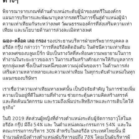
พิจารณาจากเกณฑ์ด้านตำแหน่งระดับผู้นำของสตรีในองค์กร
แผนการบริหารและพัฒนาบุคลากรสตรีในการขึ้นสู่ตำแหน่งผู้นำ
ความเท่าเทียมกันระหว่างเพศ วัฒนธรรมองค์กรที่ส่งเสริมความเท่า
เทียม และนโยบายด้านการล่วงละเมิดทางเพศ
ฌอง-คล็อด เลอ กรอง
รองประธานบริหารฝ่ายทรัพยากรบุคคล ล
อรีอัล กรุ๊ป กล่าวว่า “การที่ลอรีอัลติดอันดับ ในดัชนีความเท่าเทียม
ทางเพศของบลูมเบิร์ก นับเป็นรางวัลที่สะท้อนความพยายามในการ
ทำงานในระยะยาวของเรา ในการเสริมสร้างศักยภาพให้กับบุคลากร
ทุกกลุ่มเพศ ซึ่งเป็นส่วนหนึ่งของความมุ่งมั่นของเรา ในด้านการส่ง
เสริมความหลากหลายและความเท่าเทียม ในทุกระดับตำแหน่งในทุก
แผนกของบริษัทฯ
เราเชื่อว่าความเท่าเทียมทางเพศนั้น เป็นปัจจัยสำคัญ ในการช่วยเพิ่ม
ความเป็นอยู่ที่ดีในสถานที่ทำงาน ช่วยกระตุ้นความคิดสร้างสรรค์
และคิดค้นนวัตกรรม และรวมถึงเพิ่มประสิทธิภาพและการเติบโตให้
ธุรกิจ”
ในปี 2019 สัดส่วนผู้หญิงที่ดำรงตำแหน่งระดับผู้จัดการอาวุโสในล
อรีอัล กรุ๊ป มีถึง 54% และ ในตำแหน่งคณะกรรมการ 54% และใน
คณะกรรมการบริหาร 30% สำหรับในลอรีอัล ประเทศไทยนั้น มี
จำนวนผู้หญิงดำรงตำแหน่งผู้บริหารอยู่ถึง 78% โดยเป็นผู้บริหารผู้