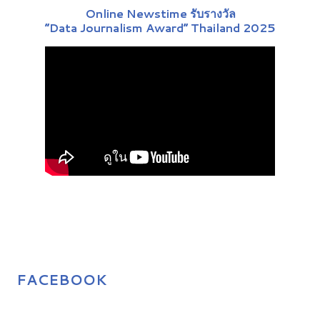
Online Newstime รับรางวัล
“Data Journalism Award” Thailand 2025
FACEBOOK