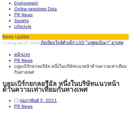
Environment
Online newstime Data
PR News
Society
Lifestyle
News Update
ภัยเงียบใกล้ตัวเด็ก LSD “แสตมป์เมา” ยาเสพ
กรกฎาคม 27, 2026
ติดลายการ์ตูน กรมศุลกากร เตือนผู้ปกครองเฝ้าระวัง หลังยึดล็อต
กรุงศรี คาดเงินบาทสัปดาห์นี้ (27–31 ก.ค.
กรกฎาคม 27, 2026
ใหญ่จากเยอรมนี
หน้าแรก
2569) ซื้อขายในกรอบ 33.40-34.00 มองเฟดคงดอกเบี้ย
ครม.ไฟเขียวหลักการ ร่าง พ.ร.ฎ. เปิดทาง รฟม.เดิน
สิงหาคม 5, 2026
PR News
หน้ารถไฟฟ้าสงขลา โมโนเรล 12.54 กม. เชื่อมเมืองหาดใหญ่
สธ.ชี้ รพ.รัฐแบกรับผู้ป่วยบัตรทอง 87% แต่ได้งบ
สิงหาคม 4, 2026
บลูมเบิร์กยกลอรีอัล หนึ่งในบริษัทแนวหน้าด้านความเท่าเทียม
รายหัวเพียง 2,618 บาท เสนอทบทวนจัดสรรงบให้สอดคล้องภาระ
กรุงศรี คาดเงินบาทสัปดาห์นี้ซื้อขายในกรอบ
สิงหาคม 3, 2026
กันทางเพศ
งานจริง
33.00-33.60 ติดตามข้อมูลจ้างงานสหรัฐฯ
“เอกนิติ” เปิดเครื่องยนต์เศรษฐกิจใหม่ของไทย
สิงหาคม 1, 2026
เดินหน้า 5 ยุทธศาสตร์ รื้อโครงสร้างเศรษฐกิจ ดันไทยโตเต็ม
บลูมเบิร์กยกลอรีอัล หนึ่งในบริษัทแนวหน้า
ศักยภาพ
ด้านความเท่าเทียมกันทางเพศ
กุมภาพันธ์ 5, 2021
PR News