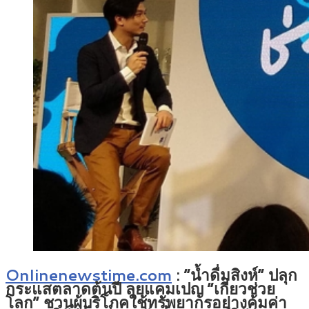
Onlinenewstime.com
: “น้ำดื่มสิงห์” ปลุก
กระแสตลาดต้นปี ลุยแคมเปญ “เกี่ยวช่วย
โลก” ชวนผู้บริโภคใช้ทรัพยากรอย่างคุ้มค่า