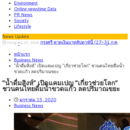
Environment
Online newstime Data
PR News
Society
Lifestyle
News Update
กรุงศรี คาดเงินบาทสัปดาห์นี้ (27–31 ก.ค.
กรกฎาคม 27, 2026
2569) ซื้อขายในกรอบ 33.40-34.00 มองเฟดคงดอกเบี้ย
ครม.ไฟเขียวหลักการ ร่าง พ.ร.ฎ. เปิดทาง รฟม.เดิน
สิงหาคม 5, 2026
หน้าแรก
หน้ารถไฟฟ้าสงขลา โมโนเรล 12.54 กม. เชื่อมเมืองหาดใหญ่
สธ.ชี้ รพ.รัฐแบกรับผู้ป่วยบัตรทอง 87% แต่ได้งบ
สิงหาคม 4, 2026
Business News
รายหัวเพียง 2,618 บาท เสนอทบทวนจัดสรรงบให้สอดคล้องภาระ
กรุงศรี คาดเงินบาทสัปดาห์นี้ซื้อขายในกรอบ
สิงหาคม 3, 2026
“น้ำดื่มสิงห์” เปิดแคมเปญ “เกี่ยวช่วยโลก” ชวนคนไทยดื่มน้ำ
งานจริง
33.00-33.60 ติดตามข้อมูลจ้างงานสหรัฐฯ
“เอกนิติ” เปิดเครื่องยนต์เศรษฐกิจใหม่ของไทย
สิงหาคม 1, 2026
ขวดแก้ว ลดปริมาณขยะ
เดินหน้า 5 ยุทธศาสตร์ รื้อโครงสร้างเศรษฐกิจ ดันไทยโตเต็ม
ภัยเงียบใกล้ตัวเด็ก LSD “แสตมป์เมา” ยาเสพ
กรกฎาคม 27, 2026
ศักยภาพ
ติดลายการ์ตูน กรมศุลกากร เตือนผู้ปกครองเฝ้าระวัง หลังยึดล็อต
“น้ำดื่มสิงห์” เปิดแคมเปญ “เกี่ยวช่วยโลก”
ใหญ่จากเยอรมนี
ชวนคนไทยดื่มน้ำขวดแก้ว ลดปริมาณขยะ
มกราคม 15, 2020
Business News