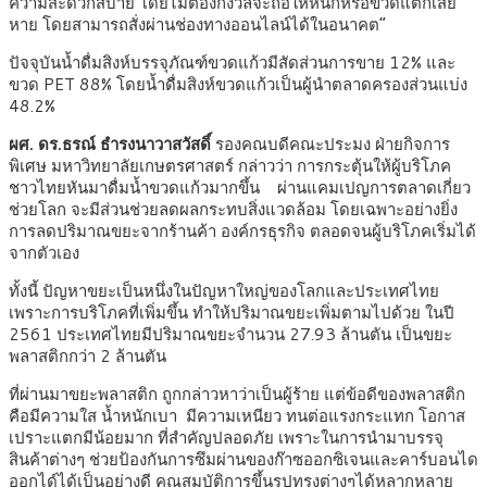
ความสะดวกสบาย โดยไม่ต้องกังวลจะถือให้หนักหรือขวดแตกเสีย
หาย โดยสามารถสั่งผ่านช่องทางออนไลน์ได้ในอนาคต”
ปัจจุบันน้ำดื่มสิงห์บรรจุภัณฑ์ขวดแก้วมีสัดส่วนการขาย 12% และ
ขวด PET 88% โดยน้ำดื่มสิงห์ขวดแก้วเป็นผู้นำตลาดครองส่วนแบ่ง
48.2%
ผศ. ดร.ธรณ์ ธำรงนาวาสวัสดิ์
รองคณบดีคณะประมง ฝ่ายกิจการ
พิเศษ มหาวิทยาลัยเกษตรศาสตร์ กล่าวว่า การกระตุ้นให้ผู้บริโภค
ชาวไทยหันมาดื่มน้ำขวดแก้วมากขึ้น ผ่านแคมเปญการตลาดเกี่ยว
ช่วยโลก จะมีส่วนช่วยลดผลกระทบสิ่งแวดล้อม โดยเฉพาะอย่างยิ่ง
การลดปริมาณขยะจากร้านค้า องค์กรธุรกิจ ตลอดจนผู้บริโภคเริ่มได้
จากตัวเอง
ทั้งนี้ ปัญหาขยะเป็นหนึ่งในปัญหาใหญ่ของโลกและประเทศไทย
เพราะการบริโภคที่เพิ่มขึ้น ทำให้ปริมาณขยะเพิ่มตามไปด้วย ในปี
2561 ประเทศไทยมีปริมาณขยะจำนวน 27.93 ล้านตัน เป็นขยะ
พลาสติกกว่า 2 ล้านตัน
ที่ผ่านมาขยะพลาสติก ถูกกล่าวหาว่าเป็นผู้ร้าย แต่ข้อดีของพลาสติก
คือมีความใส น้ำหนักเบา มีความเหนียว ทนต่อแรงกระแทก โอกาส
เปราะแตกมีน้อยมาก ที่สำคัญปลอดภัย เพราะในการนำมาบรรจุ
สินค้าต่างๆ ช่วยป้องกันการซึมผ่านของก๊าซออกซิเจนและคาร์บอนได
ออกได์ได้เป็นอย่างดี คุณสมบัติการขึ้นรูปทรงต่างๆได้หลากหลาย