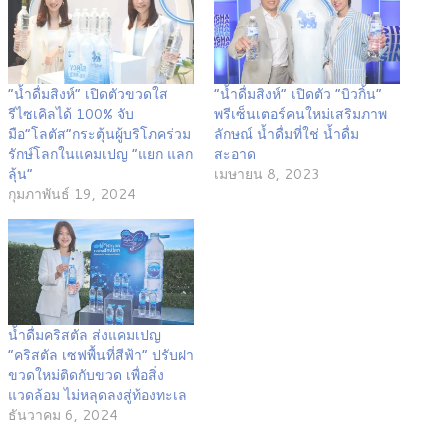
“น้ำดื่มสิงห์” เปิดตัวขวดใส
“น้ำดื่มสิงห์” เปิดตัว “บิวกิ้น”
รีไซเคิลได้ 100% จับ
พรีเซ็นเตอร์คนใหม่เสริมภาพ
มือ“โลตัส”กระตุ้นผู้บริโภคร่วม
ลักษณ์ น้ำดื่มที่ใช่ น้ำดื่ม
รักษ์โลกในแคมเปญ “แยก แลก
สะอาด
ลุ้น”
เมษายน 8, 2023
กุมภาพันธ์ 19, 2024
น้ำดื่มคริสตัล ส่งแคมเปญ
“คริสตัล เซฟพื้นที่สีฟ้า” ปรับฝา
ขวดใหม่ติดกับขวด เพื่อสิ่ง
แวดล้อม ไม่หลุดลงสู่ท้องทะเล
ธันวาคม 6, 2024