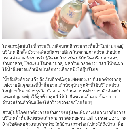
โดยเรามุ่งเน้นไปที่การปรับเปลี่ยนพฤติกรรมการดื่มน้ำในบ้านของผู้
บริโภค อีกทั้ง ยังชวนพันธมิตรรายอื่นๆ ในหลายภาคส่วน เพื่อปลุก
กระแส และสร้างการรับรู้ในวงกว้าง เช่น บริษัทในเครือบุญรอดฯ,
ร้านอาหาร, โรงแรม โรงพยาบาล, มหาวิทยาลัยต่างๆ ฯลฯ ให้หันมา
ใช้น้ำดื่มขวดแก้วเพื่อเป็นอีกทางเลือกหนึ่งให้ผู้บริโภค
“น้ำดื่มสิงห์ขวดแก้ว ถือเป็นอีกหนึ่งจุดแข็งของเรา ที่แตกต่างจากคู่
แข่งรายอื่นๆ ขณะที่น้ำดื่มขวดแก้วปัจจุบัน ลูกค้าที่ใช้บริโภคส่วน
ใหญ่จะเป็นองค์กรธุรกิจ ภัตตาคาร ร้านอาหารต่างๆ เราจึงต้องทำ
แคมเปญกระตุ้นให้ลูกค้ากลุ่มนี้ ใช้น้ำดื่มขวดแก้วมากขึ้น ขยาย
จำนวนร้านค้าพันธมิตรให้กว้างขวางออกไปเรื่อยๆ
ส่วนผู้บริโภคเราต้องการสร้างการรับรู้และเพิ่มทางเลือก หากต้องการ
บริโภคน้ำดื่มสิงห์ขวดแก้ว สามารถติดต่อผ่าน Call Center 1245 กด
8 หรือติดต่อตัวแทนจำหน่ายใกล้บ้าน เราพร้อมไปส่งให้ถึงบ้าน เพื่อ