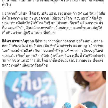
ดูแล รักษา และใช้ทรัพยากรอย่างรู้คุณค่า เพื่อให้ธรรมชาติที่ดีคงอยู่
ต่อไป
นอกจากนี้ บริษัทฯได้ปรับเปลี่ยนฝาบรรจุขวดแก้ว (Maxi) ใหม่ ให้สื่อ
ถึงโครงการ พร้อมระบุข้อความ “เกี่ยวช่วยโลก” ลงบนฝาน้ำดื่มสิงห์
ขวดแก้ว เพื่อสื่อให้ผู้บริโภครับรู้ และช่วยกันเกี่ยวเพื่อเปิดฝาขวดน้ำ
ดื่ม แสดงถึงสัญลักษณ์ของการเกี่ยวก้อยสัญญา ตอกย้ำแคมเปญให้
เป็นที่จดจำแก่ผู้บริโภคมากขึ้นด้วย
ธิติพร ธรรมาภิมุขกุล
ผู้อำนวยการกลุ่มการตลาด ธุรกิจนอนแอลกอ
ฮอลล์ บริษัท สิงห์ คอร์เปอเรชั่น จำกัด กล่าวว่า แคมเปญ “เกี่ยวช่วย
โลก” ของน้ำดื่มสิงห์ เป็นการตอกย้ำถึงจุดแข็งของการมีบรรจุภัณฑ์
ขวดแก้ว เพื่อเป็นทางเลือกให้กับผู้บริโภค ในการดื่มน้ำในชีวิตประจำ
วัน หากขวดแก้วมีการเติบโตมากขึ้น ยังช่วยลดปริมาณขยะ ที่จะส่ง
ผลกระทบด้านสิ่งแวดล้อมด้วย