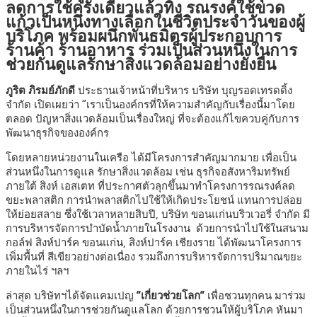
ลดการใช้ครั้งเดียวแล้วทิ้ง รณรงค์ใช้ขวด
แก้วเป็นหนึ่งทางเลือกในชีวิตประจำวันของผู้
บริโภค พร้อมผนึกพันธมิตรผู้ประกอบการ
ร้านค้า ร้านอาหาร ร่วมเป็นส่วนหนึ่งในการ
ช่วยกันดูแลรักษาสิ่งแวดล้อมอย่างยั่งยืน
ภูริต ภิรมย์ภักดี
ประธานเจ้าหน้าที่บริหาร บริษัท บุญรอดเทรดดิ้ง
จำกัด เปิดเผยว่า “เราเป็นองค์กรที่ให้ความสำคัญกับเรื่องนี้มาโดย
ตลอด ปัญหาสิ่งแวดล้อมเป็นเรื่องใหญ่ ที่จะต้องแก้ไขควบคู่กับการ
พัฒนาธุรกิจขององค์กร
โดยหลายหน่วยงานในเครือ ได้มีโครงการสำคัญมากมาย เพื่อเป็น
ส่วนหนึ่งในการดูแล รักษาสิ่งแวดล้อม เช่น ธุรกิจอสังหาริมทรัพย์
ภายใต้ สิงห์ เอสเตท ที่ประกาศตัวลุกขึ้นมาทำโครงการรณรงค์ลด
ขยะพลาสติก การนำพลาสติกไปใช้ให้เกิดประโยชน์ แทนการปล่อย
ให้ย่อยสลาย ซึ่งใช้เวลาหลายสิบปี, บริษัท ขอนแก่นบริวเวอรี่ จํากัด มี
การบริหารจัดการบำบัดน้ำภายในโรงงาน ด้วยการนำไปใช้ในสนาม
กอล์ฟ สิงห์ปาร์ค ขอนแก่น, สิงห์ปาร์ค เชียงราย ได้พัฒนาโครงการ
เพิ่มพื้นที่ สีเขียวอย่างต่อเนื่อง รวมถึงการบริหารจัดการปริมาณขยะ
ภายในไร่ ฯลฯ
ล่าสุด บริษัทฯได้จัดแคมเปญ
“เกี่ยวช่วยโลก”
เพื่อชวนทุกคน มาร่วม
เป็นส่วนหนึ่งในการช่วยกันดูแลโลก ด้วยการชวนให้ผู้บริโภค หันมา