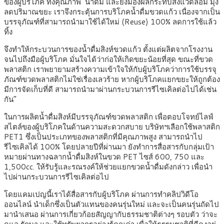
ของผู้บริโภค ทั้งคุณภาพ น้ำดื่ม และยังมองผลกระทบสิ่งแวดล้อม มุ่ง
ลดปริมาณขยะ เราจึงกระตุ้นการบริโภคน้ำดื่มขวดแก้ว เนื่องจากเป็น
บรรจุภัณฑ์ที่สามารถนำมาใช้ได้ใหม่ (Reuse) 100% ลดการใช้แล้ว
ทิ้ง
จึงทำให้กระบวนการของน้ำดื่มสิงห์ขวดแก้ว ตั้งแต่ผลิตจากโรงงาน
จนไปถึงมือผู้บริโภค มั่นใจได้ว่าก่อให้เกิดขยะน้อยที่สุด ขณะที่ขวด
พลาสติก เราพยายามสร้างความเข้าใจให้กับผู้บริโภคว่าการใช้บรรจุ
ภัณฑ์ขวดพลาสติกไม่ใช่เรื่องเลวร้าย หากผู้บริโภคแยกขยะให้ถูกต้อง
มีการจัดเก็บที่ดี สามารถนำมาผ่านกระบวนการรีไซเคิลต่อไปได้เช่น
กัน”
ในการผลิตน้ำดื่มสิงห์มีบรรจุภัณฑ์ขวดพลาสติก เพื่อตอบโจทย์ไลฟ์
สไตล์ของผู้บริโภคในด้านความสะดวกสบาย บริษัทฯเลือกใช้พลาสติก
PET1 ซึ่งเป็นประเภทของพลาสติกที่มีคุณภาพสูง สามารถนำไป
รีไซเคิลได้ 100% โดยปลายปีที่ผ่านมา ยังทำการสื่อสารกับกลุ่มเป้า
หมายผ่านทางฉลากน้ำดื่มสิงห์ในขวด PET ไซส์ 600, 750 และ
1,500cc. ให้รับรู้และรณรงค์ให้ช่วยแยกขวดน้ำดื่มดังกล่าว เพื่อนำ
ไปผ่านกระบวนการรีไซเคิลต่อไป
โดยแคมเปญนี้เราได้สื่อสารกับผู้บริโภค ผ่านการทำคลิปวิดีโอ
ออนไลน์ นำเด็กซึ่งเป็นตัวแทนของคนรุ่นใหม่ และจะเป็นคนรุ่นถัดไป
มานำเสนอ ผ่านการเกี่ยวก้อยสัญญากับธรรมชาติต่างๆ รอบตัว ว่าจะ