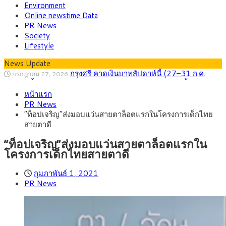
Environment
Online newstime Data
PR News
Society
Lifestyle
News Update
กรุงศรี คาดเงินบาทสัปดาห์นี้ (27–31 ก.ค.
กรกฎาคม 27, 2026
2569) ซื้อขายในกรอบ 33.40-34.00 มองเฟดคงดอกเบี้ย
ครม.ไฟเขียวหลักการ ร่าง พ.ร.ฎ. เปิดทาง รฟม.เดิน
สิงหาคม 5, 2026
หน้าแรก
หน้ารถไฟฟ้าสงขลา โมโนเรล 12.54 กม. เชื่อมเมืองหาดใหญ่
สธ.ชี้ รพ.รัฐแบกรับผู้ป่วยบัตรทอง 87% แต่ได้งบ
สิงหาคม 4, 2026
PR News
รายหัวเพียง 2,618 บาท เสนอทบทวนจัดสรรงบให้สอดคล้องภาระ
กรุงศรี คาดเงินบาทสัปดาห์นี้ซื้อขายในกรอบ
สิงหาคม 3, 2026
“ท็อปเจริญ”ส่งมอบแว่นสายตาล็อตแรกในโครงการเด็กไทย
งานจริง
33.00-33.60 ติดตามข้อมูลจ้างงานสหรัฐฯ
“เอกนิติ” เปิดเครื่องยนต์เศรษฐกิจใหม่ของไทย
สิงหาคม 1, 2026
สายตาดี
เดินหน้า 5 ยุทธศาสตร์ รื้อโครงสร้างเศรษฐกิจ ดันไทยโตเต็ม
ภัยเงียบใกล้ตัวเด็ก LSD “แสตมป์เมา” ยาเสพ
กรกฎาคม 27, 2026
ศักยภาพ
ติดลายการ์ตูน กรมศุลกากร เตือนผู้ปกครองเฝ้าระวัง หลังยึดล็อต
“ท็อปเจริญ”ส่งมอบแว่นสายตาล็อตแรกใน
ใหญ่จากเยอรมนี
โครงการเด็กไทยสายตาดี
กุมภาพันธ์ 1, 2021
PR News