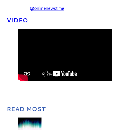
@onlinenewstime
VIDEO
READ MOST