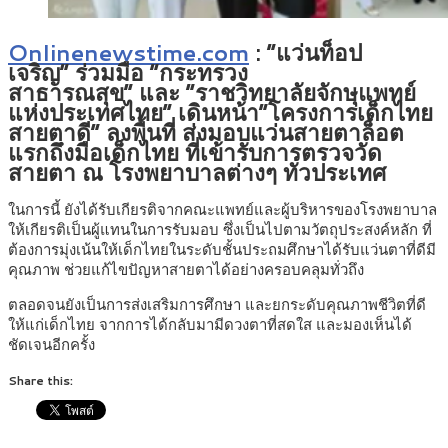
Onlinenewstime.com
:
“แว่นท็อป
เจริญ” ร่วมมือ “กระทรวง
สาธารณสุข” และ “ราชวิทยาลัยจักษุแพทย์
แห่งประเทศไทย” เดินหน้า“โครงการเด็กไทย
สายตาดี” ลงพื้นที่ ส่งมอบแว่นสายตาล็อต
แรกถึงมือเด็กไทย ที่เข้ารับการตรวจวัด
สายตา ณ โรงพยาบาลต่างๆ ทั่วประเทศ
ในการนี้ ยังได้รับเกียรติจากคณะแพทย์และผู้บริหารของโรงพยาบาล
ให้เกียรติเป็นผู้แทนในการรับมอบ ซึ่งเป็นไปตามวัตถุประสงค์หลัก ที่
ต้องการมุ่งเน้นให้เด็กไทยในระดับชั้นประถมศึกษาได้รับแว่นตาที่ดีมี
คุณภาพ ช่วยแก้ไขปัญหาสายตาได้อย่างครอบคลุมทั่วถึง
ตลอดจนยังเป็นการส่งเสริมการศึกษา และยกระดับคุณภาพชีวิตที่ดี
ให้แก่เด็กไทย จากการได้กลับมามีดวงตาที่สดใส และมองเห็นได้
ชัดเจนอีกครั้ง
Share this: