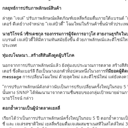
กลยุทธ์การปรับภาพลักษณ์สินค้า
ล่าสุด “เจเล่” ปรับภาพลักษณ์ผลิตภัณฑ์เยลลี่พร้อมดื่มภายใต้แบรนด์
เตอร์ ดีเดย์วางจำหน่าย “เจเล่บิวตี้” โฉมใหม่ในร้านค้าชั้นนำทั่วประเท
นายวิโรจน์ วชิรเดชกุล รองกรรมการผู้จัดการอาวุโส สายงานธุรกิจในป
แบรนด์ เจเล่บิวตี้ให้มีความทันสมัยยิ่งขึ้น ด้วยภาพลักษณ์และดีไซน์
ประเทศ
ทุ่มงบโฆษณา
…สร้างสีสันดึงดูดผู้บริโภค
นอกจากการปรับภาพลักษณ์แล้ว ยังทุ่มงบประมาณการตลาด สร้างสีส
เตอร์
ซึ่งคิมเบอร์ลี ถือเป็นนางเอกตัวท็อปคนหนึ่งในวงการที่
มียอดผู้ต
message
การเปลี่ยนโฉมใหม่ ด้วยลุคใหม่ และดีไซน์ใหม่ แต่ยังคง
“การปรับภาพลักษณ์ดังกล่าวนับเป็นการปรับเปลี่ยนครั้งใหญ่ในรอบ 5 ปี
นั้นทาง SNNP ได้พัฒนามาจากความชื่นชอบของกลุ่มเป้าหมายผ่านการท
นายวิโรจน์ กล่าว
ตอกย้ำความเป็นผู้นำตลาดเยลลี่
เรียกได้ว่าเป็นการปรับภาพลักษณ์ครั้งใหญ่ในรอบ 5 ปี ตอกย้ำความเป็นผู
ชี่ และ เจเล่รสชาติใหม่ เยลลี่พร้อมดื่มเจเล่ผสมชาเนสทีในสไตล์ใหม