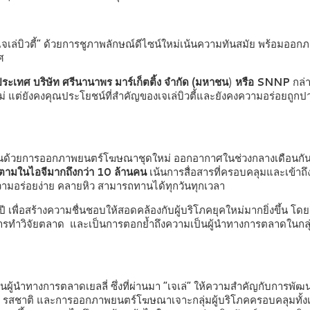
 “เจเล่บิวตี้” ด้วยการชูภาพลักษณ์ดีไซน์ใหม่เน้นความทันสมัย พร้อมออ
ศ
ระเทศ บริษัท ศรีนานาพร มาร์เก็ตติ้ง จำกัด (มหาชน
)
หรือ
SNNP
กล่า
ใหม่ แต่ยังคงคุณประโยชน์ที่สำคัญของเจเล่บิวตี้และยังคงความอร่อยถูกป
ันด้วยการออกภาพยนตร์โฆษณาชุดใหม่ ออกอากาศในช่วงกลางเดือนกัน
ิดตามในไอจีมากถึงกว่า 10 ล้านคน
เน้นการสื่อสารที่ครอบคลุมและเข้าถึ
ความอร่อยง่าย คลายหิว สามารถทานได้ทุกวันทุกเวลา
 เพื่อสร้างความชื่นชอบให้สอดคล้องกับผู้บริโภคยุคใหม่มากยิ่งขึ้น โดย
ำวิจัยตลาด และเป็นการตอกย้ำถึงความเป็นผู้นำทางการตลาดในกลุ่มผล
้นำทางการตลาดเยลลี่ ซึ่งที่ผ่านมา “เจเล่” ให้ความสำคัญกับการพัฒนาสินค
่ 3 รสชาติ และการออกภาพยนตร์โฆษณาเจาะกลุ่มผู้บริโภคครอบคลุมทั้งเด