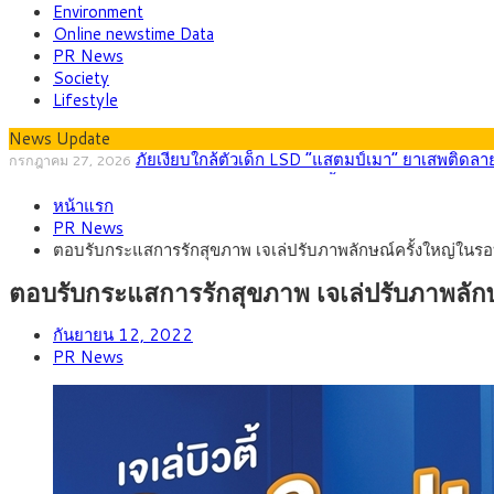
Environment
Online newstime Data
PR News
Society
Lifestyle
News Update
กรุงศรี คาดเงินบาทสัปดาห์นี้ (27–31 ก.ค. 256
กรกฎาคม 27, 2026
ครม.ไฟเขียวหลักการ ร่าง พ.ร.ฎ. เปิดทาง รฟม.เดินห
สิงหาคม 5, 2026
หน้าแรก
สธ.ชี้ รพ.รัฐแบกรับผู้ป่วยบัตรทอง 87% แต่ได้งบร
สิงหาคม 4, 2026
PR News
กรุงศรี คาดเงินบาทสัปดาห์นี้ซื้อขายในกรอบ 33.00-
สิงหาคม 3, 2026
ตอบรับกระแสการรักสุขภาพ เจเล่ปรับภาพลักษณ์ครั้งใหญ่ในรอ
“เอกนิติ” เปิดเครื่องยนต์เศรษฐกิจใหม่ของไทย เดินห
สิงหาคม 1, 2026
ภัยเงียบใกล้ตัวเด็ก LSD “แสตมป์เมา” ยาเสพติดลาย
กรกฎาคม 27, 2026
ตอบรับกระแสการรักสุขภาพ เจเล่ปรับภาพลักษ
กันยายน 12, 2022
PR News