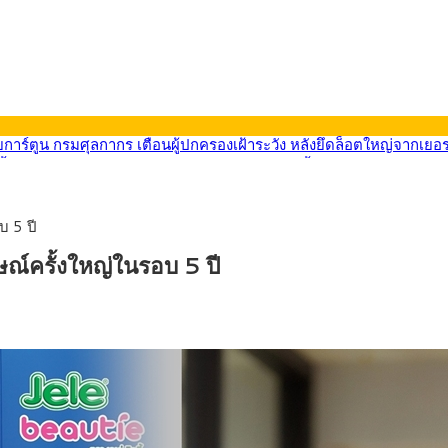
9) ซื้อขายในกรอบ 33.40-34.00 มองเฟดคงดอกเบี้ย
น้ารถไฟฟ้าสงขลา โมโนเรล 12.54 กม. เชื่อมเมืองหาดใหญ่
ายหัวเพียง 2,618 บาท เสนอทบทวนจัดสรรงบให้สอดคล้องภาระงานจริง
33.60 ติดตามข้อมูลจ้างงานสหรัฐฯ
บ 5 ปี
น้า 5 ยุทธศาสตร์ รื้อโครงสร้างเศรษฐกิจ ดันไทยโตเต็มศักยภาพ
การ์ตูน กรมศุลกากร เตือนผู้ปกครองเฝ้าระวัง หลังยึดล็อตใหญ่จากเยอ
ณ์ครั้งใหญ่ในรอบ 5 ปี