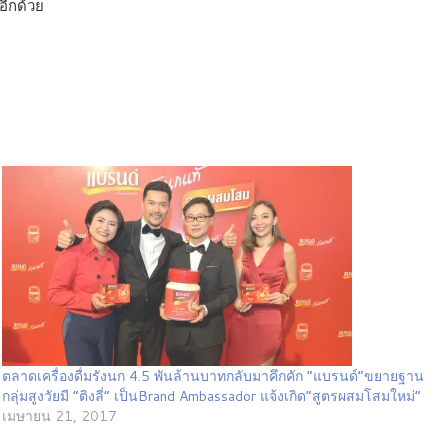
อีกด้วย
ตลาดเครื่องดื่มรังนก 4.5 พันล้านบาทกลับมาคึกคัก “แบรนด์”ขยายฐาน
กลุ่มสูงวัยมี “ติงลี่” เป็นBrand Ambassador แจ้งเกิด“สูตรผสมโสมใหม่”
เมษายน 21, 2017