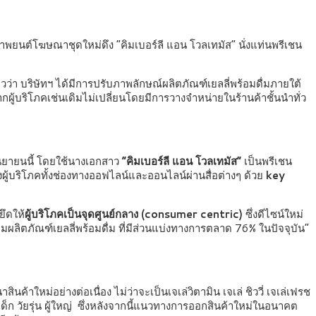
กภาพยนต์โฆษณาชุดใหม่ดึง “คิมเบอร์ลี แอน โวลเทมัส” นั่งแท่นพรีเชน
วว่า บริษัทฯ ได้มีการปรับภาพลักษณ์ผลิตภัณฑ์เยลลี่พร้อมดื่มภายใต้
ากผู้บริโภคเช่นเดิมไม่เปลี่ยนโดยมีการวางจำหน่ายในร้านค้าชั้นนำทั่ว
ยายนนี้ โดยใช้นางเอกสาว
“คิมเบอร์ลี แอน โวลเทมัส”
เป็นพรีเชน
งผู้บริโภคทั้งช่องทางออฟไลน์และออนไลน์ผ่านสื่อต่างๆ ด้วย
key
ยึดให้
ผู้บริโภคเป็นจุดศูนย์กลาง (consumer centric)
ซึ่งดีไซน์ใหม่
ิตภัณฑ์เยลลี่พร้อมดื่ม ที่มีส่วนแบ่งทางการตลาด 76% ในปัจจุบัน”
้าใหม่อย่างต่อเนื่อง ไม่ว่าจะเป็นเจเล่วิตามิน เจเล่ ชิววี่ เจเล่เฟรช
็ก วัยรุ่น ผู้ใหญ่ ซึ่งหลังจากนี้แนวทางการออกสินค้าใหม่ในอนาคต