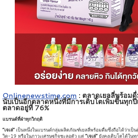
Onlinenewstime.com
: ตลาดเยลลี่พร้อมดื
นับเป็นอีกตลาดหนึ่งที่มีการเติบโตเพิ่มขึ้นทุ
ตลาดอยู่ที่ 76%
แบรนด์ที่ฝ่าทุกวิกฤติ
“เจเล่”
เป็นหนึ่งในแบรนด์กลุ่มผลิตภัณฑ์เยลลี่พร้อมดื่มซึ่งถือได้ว่
วิด-19 หรือในภาวะเศรษฐกิจชะลอตัว แต่
“เจเล่”
ยังคงเติบโตได้ในทุ