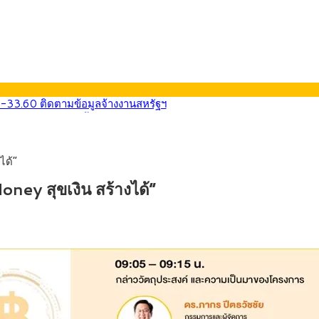
0-33.60 ติดตามข้อมูลจ้างงานสหรัฐฯ
นหน้า 5 ยุทธศาสตร์ รื้อโครงสร้างเศรษฐกิจ ดันไทยโตเต็มศักยภาพ
ลายการ์ตูน กรมศุลกากร เตือนผู้ปกครองเฝ้าระวัง หลังยึดล็อตใหญ่จากเ
569) ซื้อขายในกรอบ 33.40-34.00 มองเฟดคงดอกเบี้ย
ได้”
นหน้ารถไฟฟ้าสงขลา โมโนเรล 12.54 กม. เชื่อมเมืองหาดใหญ่
บรายหัวเพียง 2,618 บาท เสนอทบทวนจัดสรรงบให้สอดคล้องภาระงานจริง
ney สุขเงิน สร้างได้”
0-33.60 ติดตามข้อมูลจ้างงานสหรัฐฯ