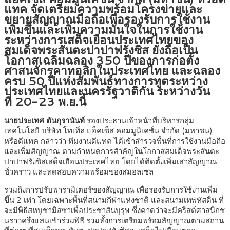
แทค จัดเตรียมความพร้อมโครงข่ายและ
ขยายสัญญาณมือถือเพื่อรองรับการใช้งาน
เพิ่มขึ้นและเพิ่มความมั่นใจในการใช้งาน
ระหว่างการเสด็จเยือนประเทศไทยของ
สมเด็จพระสันตะปาปาฟรังซิส ยังถือเป็น
โอกาสเฉลิมฉลอง 350 ปีของการก่อตั้ง
ศาสนจักรคาทอลิกในประเทศไทย และฉลอง
ครบ 50 ปีแห่งสัมพันธ์ทางการทูตระหว่าง
ประเทศไทยและนครรัฐวาติกัน ระหว่างวัน
ที่ 20-23 พ.ย.นี้
นายประเทศ ตันกุรานันท์
รองประธานเจ้าหน้าที่บริหารกลุ่ม
เทคโนโลยี บริษัท โทเทิ่ล แอ็คเซ็ส คอมมูนิเคชั่น จำกัด (มหาชน)
หรือดีแทค กล่าวว่า ทีมงานดีแทค ได้เข้าสำรวจพื้นที่การใช้งานมือถือ
และเพิ่มสัญญาณ ตามกำหนดการสำคัญในโอกาสสมเด็จพระสันตะ
ปาปาฟรังซิสเสด็จเยือนประเทศไทย โดยได้ติดตั้งเพิ่มเสาสัญญาณ
ชั่วคราว และทดสอบความพร้อมของสมอลเซล
รวมถึงการปรับพารามิเตอร์ของสัญญาณ เพื่อรองรับการใช้งานเพิ่ม
ขึ้น 2 เท่า โดยเฉพาะพื้นที่สนามกีฬาแห่งชาติ และสนามเทพหัสดิน ที่
จะมีพิธีสหบูชามิสซาเพื่อประชาสันบุรุษ ซึ่งคาดว่าจะมีคริสต์ศาสนิกช
นราวครึ่งแสนเข้าร่วมพิธี รวมทั้งการเตรียมพร้อมสัญญาณตามสถาน