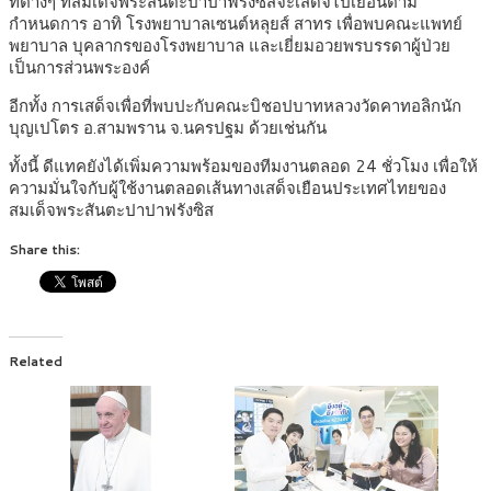
ที่ต่างๆ ที่สมเด็จพระสันตะปาปาฟรังซิสจะเสด็จไปเยือนตาม
กำหนดการ อาทิ โรงพยาบาลเซนต์หลุยส์ สาทร เพื่อพบคณะแพทย์
พยาบาล บุคลากรของโรงพยาบาล และเยี่ยมอวยพรบรรดาผู้ป่วย
เป็นการส่วนพระองค์
อีกทั้ง การเสด็จเพื่อที่พบปะกับคณะบิชอปบาทหลวงวัดคาทอลิกนัก
บุญเปโตร อ.สามพราน จ.นครปฐม ด้วยเช่นกัน
ทั้งนี้ ดีแทคยังได้เพิ่มความพร้อมของทีมงานตลอด 24 ชั่วโมง เพื่อให้
ความมั่นใจกับผู้ใช้งานตลอดเส้นทางเสด็จเยือนประเทศไทยของ
สมเด็จพระสันตะปาปาฟรังซิส
Share this:
Related