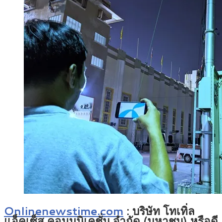
Onlinenewstime.com
: บริษัท โทเทิ่ล
แอ็คเซ็ส คอมมูนิเคชั่น จำกัด (มหาชน) หรือดี