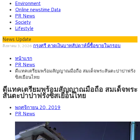
Environment
Online newstime Data
PR News
Society
Lifestyle
News Update
กรุงศรี คาดเงินบาทสัปดาห์นี้ซื้อขายในกรอบ
สิงหาคม 3, 2026
33.00-33.60 ติดตามข้อมูลจ้างงานสหรัฐฯ
“เอกนิติ” เปิดเครื่องยนต์เศรษฐกิจใหม่ของไทย เดิน
สิงหาคม 1, 2026
หน้าแรก
หน้า 5 ยุทธศาสตร์ รื้อโครงสร้างเศรษฐกิจ ดันไทยโตเต็มศักยภาพ
ภัยเงียบใกล้ตัวเด็ก LSD “แสตมป์เมา” ยาเสพติด
กรกฎาคม 27, 2026
PR News
ลายการ์ตูน กรมศุลกากร เตือนผู้ปกครองเฝ้าระวัง หลังยึดล็อตใหญ่
กรุงศรี คาดเงินบาทสัปดาห์นี้ (27–31 ก.ค.
กรกฎาคม 27, 2026
ดีแทคเตรียมพร้อมสัญญาณมือถือ สมเด็จพระสันตะปาปาฟรัง
จากเยอรมนี
2569) ซื้อขายในกรอบ 33.40-34.00 มองเฟดคงดอกเบี้ย
ครม.ไฟเขียวหลักการ ร่าง พ.ร.ฎ. เปิดทาง รฟม.เดิน
สิงหาคม 5, 2026
ซิสเยือนไทย
หน้ารถไฟฟ้าสงขลา โมโนเรล 12.54 กม. เชื่อมเมืองหาดใหญ่
สธ.ชี้ รพ.รัฐแบกรับผู้ป่วยบัตรทอง 87% แต่ได้งบราย
สิงหาคม 4, 2026
หัวเพียง 2,618 บาท เสนอทบทวนจัดสรรงบให้สอดคล้องภาระงาน
ดีแทคเตรียมพร้อมสัญญาณมือถือ สมเด็จพระ
จริง
สันตะปาปาฟรังซิสเยือนไทย
พฤศจิกายน 20, 2019
PR News