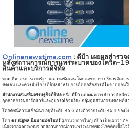
Onlinenewstime.com
: ดีป้า เผยผลสำรวจ
หลังสถานการณ์การแพร่ระบาดของโควิด-19 ระ
สินค้าและบริการดิจิทัล
ขณะที่มาตรการภาครัฐขาดความชัดเจน โดยเฉพาะการบริหารจัดการวัคซ
ชัดเจน และควรมีบริการดิจิทัลสำหรับการติดต่อสื่อสารที่ไม่ขาดตอน
สำนักงานส่งเสริมเศรษฐกิจดิจิทัล
หรือ
ดีป้า
แถลงผลการสำรวจดัชนีความเ
อุตสาหกรรมฮาร์ดแวร์และอุปกรณ์อัจฉริยะ กลุ่มอุตสาหกรรมซอฟต์แว
โดยดัชนีความเชื่อมั่นฯ อยู่ที่ระดับ 45.6 ทรงตัวจากระดับ 46.4 ข
โดย
ดร.ณัฐพล
นิมมานพัชรินทร์
ผู้อำนวยการใหญ่ ดีป้า เปิดเผยว่า ด
เนื่องจากผลกระทบจ ากสถานการณ์การแพร่ระบาดของโรคติดเชื้อไวร