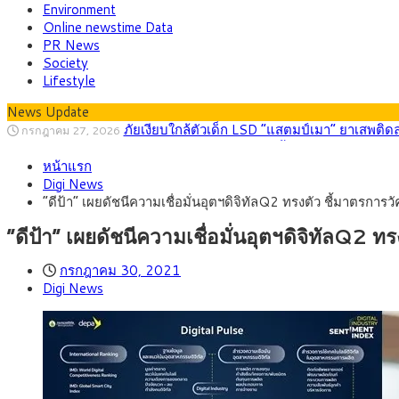
Environment
Online newstime Data
PR News
Society
Lifestyle
News Update
กรุงศรี คาดเงินบาทสัปดาห์นี้ (27–31 ก.ค. 2
กรกฎาคม 27, 2026
ครม.ไฟเขียวหลักการ ร่าง พ.ร.ฎ. เปิดทาง รฟม.เดิ
สิงหาคม 5, 2026
หน้าแรก
สธ.ชี้ รพ.รัฐแบกรับผู้ป่วยบัตรทอง 87% แต่ได้ง
สิงหาคม 4, 2026
Digi News
กรุงศรี คาดเงินบาทสัปดาห์นี้ซื้อขายในกรอบ 33.0
สิงหาคม 3, 2026
“ดีป้า” เผยดัชนีความเชื่อมั่นอุตฯดิจิทัลQ2 ทรงตัว ชี้มาตรการวั
“เอกนิติ” เปิดเครื่องยนต์เศรษฐกิจใหม่ของไทย เดิ
สิงหาคม 1, 2026
ภัยเงียบใกล้ตัวเด็ก LSD “แสตมป์เมา” ยาเสพติด
กรกฎาคม 27, 2026
“ดีป้า” เผยดัชนีความเชื่อมั่นอุตฯดิจิทัลQ2 ทร
กรกฎาคม 30, 2021
Digi News