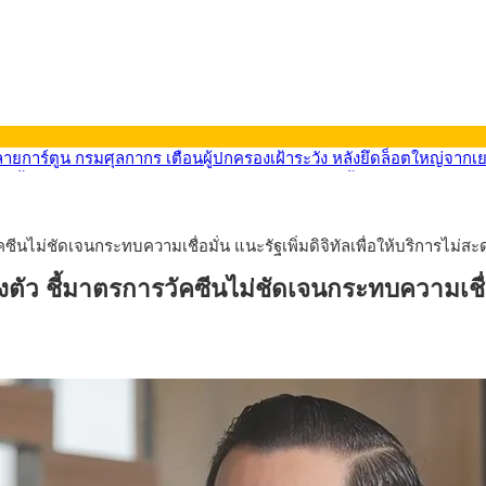
569) ซื้อขายในกรอบ 33.40-34.00 มองเฟดคงดอกเบี้ย
นหน้ารถไฟฟ้าสงขลา โมโนเรล 12.54 กม. เชื่อมเมืองหาดใหญ่
บรายหัวเพียง 2,618 บาท เสนอทบทวนจัดสรรงบให้สอดคล้องภาระงานจริง
0-33.60 ติดตามข้อมูลจ้างงานสหรัฐฯ
คซีนไม่ชัดเจนกระทบความเชื่อมั่น แนะรัฐเพิ่มดิจิทัลเพื่อให้บริการไม่สะ
นหน้า 5 ยุทธศาสตร์ รื้อโครงสร้างเศรษฐกิจ ดันไทยโตเต็มศักยภาพ
ลายการ์ตูน กรมศุลกากร เตือนผู้ปกครองเฝ้าระวัง หลังยึดล็อตใหญ่จากเ
งตัว ชี้มาตรการวัคซีนไม่ชัดเจนกระทบความเชื่อม