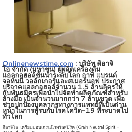
Onlinenewstime.com
: บริษัท ดิอาจิ
โอ จำกัด (มหาชน)
ผู้ผลิตเครื่องดื่ม
แอลกอฮอล์ชั้นนำระดับโลก อาทิ แบรนด์
จอห์นนี่ วอล์กเกอร์และสเมอร์นอฟ ประกาศ
บริจาคแอลกอฮอล์จำนวน 1.5 ล้านลิตรให้
กับพันธมิตรเพื่อนำไปจัดทำผลิตภัณฑ์สำหรับ
ล้างมือ เป็นจำนวนมากกว่า 7 ล้านขวด เพื่อ
ช่วยปกป้องบุคลากรทางการแพทย์ที่เป็นด่าน
หน้าในการสู้รบกับโรคโควิด-19 ที่ระบาดไป
ทั่วโลก
ดิอาจิโอ เตรียมมอบเกรนนิวทรัลสปิริต (Grain Neutral Spirit –