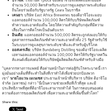
บราซิล
:
โรงงานที่ Ypioca ของดิอาจิโอจะผลิตแอลกอฮอล์
จำนวน 50,000 ลิตรสำหรับระบบการดูแลสุขภาพระดับท้อง
ถิ่นโดยร่วมมือกับรัฐบาลรัฐ Ceara ในบราซิล
เคนยา
:
บริษัท East Africa Breweries ของดิอาจิโอจะมอบ
แอลกอฮอล์จำนวน 100,000 ลิตรให้กับบริษัทผลิตภัณฑ์
ทำความสะอาดท้องถิ่น โดยให้ความสำคัญกับกลุ่มที่มีความ
เสี่ยงในการติดโรคเป็นอันดับแรก
อินเดีย
: แอลกอฮอล์จำนวน 500,000 ลิตรจะถูกส่งมอบให้กับ
อุตสาหกรรมผลิตภัณฑ์ทำความสะอาดทั่วทั้ง 25 รัฐสำหรับใช้
ในระบบการดูแลสุขภาพระดับชาติและสำหรับผู้บริโภค
ออสเตรเลีย
:
บริษัท Bundaberg Distilling ของดิอาจิโอจะผลิต
เอทานอลแอลกอฮอล์จำนวน 100,000 ลิตรให้กับรัฐบาลควีน
ส์แลนด์เพื่อส่งต่อให้กับบริษัทผู้ผลิตผลิตภัณฑ์สำหรับล้างมือ
“บุคลากรทางการแพทย์ คือด่านหน้าในการต่อสู้กับโรคระบาดนี้ เรา
มุ่งมั่นอย่างเต็มที่ที่จะทำในสิ่งที่เราทำได้เพื่อช่วยปกป้องพวก
เขา”
นายไอแวน เมเนเซส
ประธานเจ้าหน้าที่บริหาร บริษัท ดิอาจิโอ
จำกัด (มหาชน) กล่าว “นี่เป็นความช่วยเหลือที่เร็วที่สุด และมี
ประสิทธิภาพที่สุดที่ดิอาจิโอจะสามารถทำได้ ในการตอบสนองต่อ
ความต้องการของผลิตภัณฑ์ เพื่อความสะอาดที่เพิ่มขึ้นทั่วโลก”
Share this: