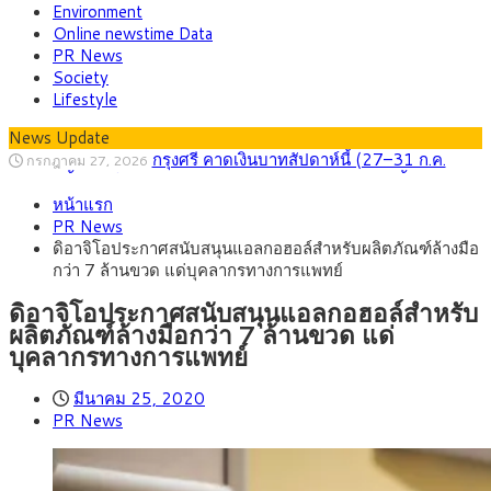
Environment
Online newstime Data
PR News
Society
Lifestyle
News Update
กรุงศรี คาดเงินบาทสัปดาห์นี้ (27–31 ก.ค.
กรกฎาคม 27, 2026
2569) ซื้อขายในกรอบ 33.40-34.00 มองเฟดคงดอกเบี้ย
ครม.ไฟเขียวหลักการ ร่าง พ.ร.ฎ. เปิดทาง รฟม.เดิน
สิงหาคม 5, 2026
หน้าแรก
หน้ารถไฟฟ้าสงขลา โมโนเรล 12.54 กม. เชื่อมเมืองหาดใหญ่
สธ.ชี้ รพ.รัฐแบกรับผู้ป่วยบัตรทอง 87% แต่ได้งบ
สิงหาคม 4, 2026
PR News
รายหัวเพียง 2,618 บาท เสนอทบทวนจัดสรรงบให้สอดคล้องภาระ
กรุงศรี คาดเงินบาทสัปดาห์นี้ซื้อขายในกรอบ
สิงหาคม 3, 2026
ดิอาจิโอประกาศสนับสนุนแอลกอฮอล์สำหรับผลิตภัณฑ์ล้างมือ
งานจริง
33.00-33.60 ติดตามข้อมูลจ้างงานสหรัฐฯ
“เอกนิติ” เปิดเครื่องยนต์เศรษฐกิจใหม่ของไทย
สิงหาคม 1, 2026
กว่า 7 ล้านขวด แด่บุคลากรทางการแพทย์
เดินหน้า 5 ยุทธศาสตร์ รื้อโครงสร้างเศรษฐกิจ ดันไทยโตเต็ม
ภัยเงียบใกล้ตัวเด็ก LSD “แสตมป์เมา” ยาเสพ
กรกฎาคม 27, 2026
ศักยภาพ
ติดลายการ์ตูน กรมศุลกากร เตือนผู้ปกครองเฝ้าระวัง หลังยึดล็อต
ดิอาจิโอประกาศสนับสนุนแอลกอฮอล์สำหรับ
ใหญ่จากเยอรมนี
ผลิตภัณฑ์ล้างมือกว่า 7 ล้านขวด แด่
บุคลากรทางการแพทย์
มีนาคม 25, 2020
PR News