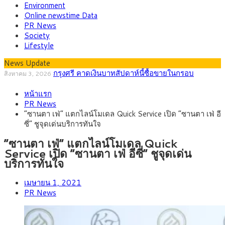
Environment
Online newstime Data
PR News
Society
Lifestyle
News Update
“เอกนิติ” เปิดเครื่องยนต์เศรษฐกิจใหม่ของไทย เดิน
สิงหาคม 1, 2026
หน้า 5 ยุทธศาสตร์ รื้อโครงสร้างเศรษฐกิจ ดันไทยโตเต็มศักยภาพ
ภัยเงียบใกล้ตัวเด็ก LSD “แสตมป์เมา” ยาเสพติด
กรกฎาคม 27, 2026
หน้าแรก
ลายการ์ตูน กรมศุลกากร เตือนผู้ปกครองเฝ้าระวัง หลังยึดล็อตใหญ่
กรุงศรี คาดเงินบาทสัปดาห์นี้ (27–31 ก.ค.
กรกฎาคม 27, 2026
PR News
จากเยอรมนี
2569) ซื้อขายในกรอบ 33.40-34.00 มองเฟดคงดอกเบี้ย
ครม.ไฟเขียวหลักการ ร่าง พ.ร.ฎ. เปิดทาง รฟม.เดิน
สิงหาคม 5, 2026
“ซานตา เฟ่” แตกไลน์โมเดล Quick Service เปิด “ซานตา เฟ่ อี
หน้ารถไฟฟ้าสงขลา โมโนเรล 12.54 กม. เชื่อมเมืองหาดใหญ่
สธ.ชี้ รพ.รัฐแบกรับผู้ป่วยบัตรทอง 87% แต่ได้งบราย
สิงหาคม 4, 2026
ซี่” ชูจุดเด่นบริการทันใจ
หัวเพียง 2,618 บาท เสนอทบทวนจัดสรรงบให้สอดคล้องภาระงาน
กรุงศรี คาดเงินบาทสัปดาห์นี้ซื้อขายในกรอบ
สิงหาคม 3, 2026
จริง
33.00-33.60 ติดตามข้อมูลจ้างงานสหรัฐฯ
“ซานตา เฟ่” แตกไลน์โมเดล Quick
Service เปิด “ซานตา เฟ่ อีซี่” ชูจุดเด่น
บริการทันใจ
เมษายน 1, 2021
PR News