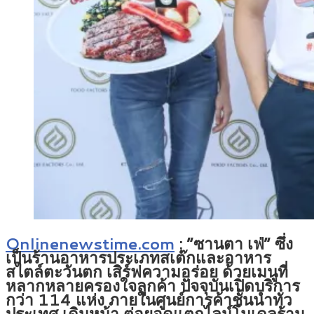
Onlinenewstime.com
:
“ซานตา เฟ่” ซึ่ง
เป็นร้านอาหารประเภทสเต๊กและอาหาร
สไตล์ตะวันตก เสิร์ฟความอร่อย ด้วยเมนูที่
หลากหลายครองใจลูกค้า ปัจจุบันเปิดบริการ
กว่า 114 แห่ง ภายในศูนย์การค้าชั้นนำทั่ว
ประเทศ เดินหน้า ต่อยอดแตกไลน์โมเดลร้าน