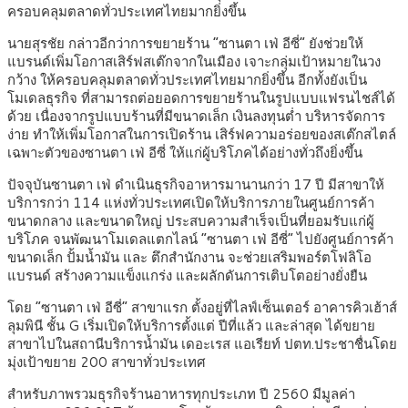
ครอบคลุมตลาดทั่วประเทศไทยมากยิ่งขึ้น
นายสุรชัย กล่าวอีกว่าการขยายร้าน “ซานตา เฟ่ อีซี่” ยังช่วยให้
แบรนด์เพิ่มโอกาสเสิร์ฟสเต๊กจากในเมือง เจาะกลุ่มเป้าหมายในวง
กว้าง ให้ครอบคลุมตลาดทั่วประเทศไทยมากยิ่งขึ้น อีกทั้งยังเป็น
โมเดลธุรกิจ ที่สามารถต่อยอดการขยายร้านในรูปแบบแฟรนไชส์ได้
ด้วย เนื่องจากรูปแบบร้านที่มีขนาดเล็ก เงินลงทุนต่ำ บริหารจัดการ
ง่าย ทำให้เพิ่มโอกาสในการเปิดร้าน เสิร์ฟความอร่อยของสเต๊กสไตล์
เฉพาะตัวของซานตา เฟ่ อีซี่ ให้แก่ผู้บริโภคได้อย่างทั่วถึงยิ่งขึ้น
ปัจจุบันซานตา เฟ่ ดำเนินธุรกิจอาหารมานานกว่า 17 ปี มีสาขาให้
บริการกว่า 114 แห่งทั่วประเทศเปิดให้บริการภายในศูนย์การค้า
ขนาดกลาง และขนาดใหญ่ ประสบความสำเร็จเป็นที่ยอมรับแก่ผู้
บริโภค จนพัฒนาโมเดลแตกไลน์ “ซานตา เฟ่ อีซี่” ไปยังศูนย์การค้า
ขนาดเล็ก ปั้มน้ำมัน และ ตึกสำนักงาน จะช่วยเสริมพอร์ตโฟลิโอ
แบรนด์ สร้างความแข็งแกร่ง และผลักดันการเติบโตอย่างยั่งยืน
โดย “ซานตา เฟ่ อีซี่” สาขาแรก ตั้งอยู่ที่ไลฟ์เซ็นเตอร์ อาคารคิวเฮ้าส์
ลุมพินี ชั้น G เริ่มเปิดให้บริการตั้งแต่ ปีที่แล้ว และล่าสุด ได้ขยาย
สาขาไปในสถานีบริการน้ำมัน เดอะเรส แอเรียท์ ปตท.ประชาชื่นโดย
มุ่งเป้าขยาย 200 สาขาทั่วประเทศ
สำหรับภาพรวมธุรกิจร้านอาหารทุกประเภท ปี 2560 มีมูลค่า