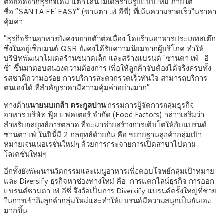
ต่อยอดจากธุรกิจเดิม แตกไลน์โมเดลร้านรูปแบบใหม่ ภายใต้
ชื่อ “SANTA FE’ EASY” (ซานตา เฟ่ อีซี่) ที่เน้นความรวดเร็วในราคา
คุ้มค่า
“ธุรกิจร้านอาหารยังคงขยายตัวต่อเนื่อง โดยร้านอาหารประเภทสเต๊ก
ซึ่งในอยู่เซ็กเมนต์ QSR ยังคงได้รับความนิยมจากผู้บริโภค ทำให้
บริษัทพัฒนาโมเดลร้านขนาดเล็ก และสร้างแบรนด์ “ซานตา เฟ่ อี
ซี่” ขึ้นมาตอบสนองความต้องการ เพื่อให้ลูกค้าจับต้องได้จริงครบทั้ง
รสชาติความอร่อย การบริการสะดวกรวดเร็วทันใจ สามารถบริการ
ตนเองได้ ที่สำคัญราคามีความคุ้มค่าอย่างมาก”
ทางด้าน
นายนบเกล้า ตระกูลปาน
กรรมการผู้จัดการกลุ่มธุรกิจ
อาหาร บริษัท ฟู้ด แฟคเตอร์ จำกัด (Food Factors)
กล่าวเสริมว่า
สำหรับกลยุทธ์การตลาด ที่จะมาช่วยสร้างการเติบโตให้กับแบรนด์
ซานตา เฟ่ ในปีนี้มี 2 กลยุทธ์ด้วยกัน คือ ขยายฐานลูกค้ากลุ่มเป้า
หมายเจนเนอเรชั่นใหม่ๆ ด้วยการกระจายการเปิดสาขาไปตาม
โลเคชั่นใหม่ๆ
อีกทั้งยังพัฒนานวัตกรรมและเมนูอาหารเพื่อตอบโจทย์กลุ่มเป้าหมาย
และ Diversify ธุรกิจหาช่องทางใหม่ คือ การแตกไลน์ธุรกิจ การออก
แบรนด์ซานตา เฟ่ อีซี่ จึงถือเป็นการ Diversify แบรนด์ครั้งใหญ่ที่ช่วย
ในการเข้าถึงลูกค้ากลุ่มใหม่และทำให้แบรนด์มีความสนุกเป็นกันเอง
มากขึ้น