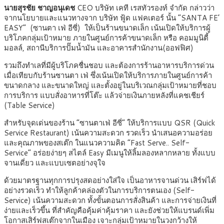
นายสุรชัย ชาญอนุเดช
CEO บริษัท เคที เรสทัวรองท์ จำกัด กล่าวว่า
จากนโยบายและแนวทางจาก บริษัท ฟู้ด แฟคเตอร์ นั้น “SANTA FE’
EASY” (ซานตา เฟ่ อีซี่) ให้เป็นร้านขนาดเล็ก เน้นเปิดให้บริการผู้
บริโภคกลุ่มเป้าหมาย ภายในศูนย์การค้าขนาดเล็ก หรือ คอมมูนิตี้
มอลล์, สถานีบริการปั๊มน้ำมัน และอาคารสำนักงาน(ออฟฟิศ)
รวมถึงทำเลที่มีผู้บริโภคชื่นชอบ และต้องการร้านอาหารบริการด่วน
เมื่อเทียบกับร้านซานตา เฟ่ ซึ่งเน้นเปิดให้บริการภายในศูนย์การค้า
ขนาดกลาง และขนาดใหญ่ และตั้งอยู่ในบริเวณกลุ่มเป้าหมายที่ชอบ
การบริการ แบบสั่งอาหารที่โต๊ะ แล้วจ่ายเงินภายหลังที่แคชเชียร์
(Table Service)
สำหรับจุดเด่นของร้าน “ซานตาเฟ่ อีซี่” ให้บริการแบบ QSR (Quick
Service Restaurant) เน้นความสะดวก รวดเร็ว นำเสนอความอร่อย
และคุณภาพของสเต๊ก ในแนวความคิด “Fast Serve.. Self-
Service” อร่อยง่ายๆ สไตล์ Easy มีเมนูให้ลิ้มลองหลากหลาย ทั้งแบบ
จานเดี่ยว และแบบเซตอย่างจุใจ
ด้วยมาตรฐานทุกการปรุงสดอย่างใส่ใจ เป็นอาหารจานด่วน เสิร์ฟได้
อย่างรวดเร็ว ทำให้ลูกค้าคล่องตัวในการบริการตนเอง (Self-
Service) เน้นความสะดวก ทั้งขั้นตอนการสั่งสินค้า และการจ่ายเงินที่
ง่ายและเร็วขึ้น ที่สำคัญคือคุ้มค่าคุ้มราคา และยังช่วยให้แบรนด์เพิ่ม
โอกาสเสิร์ฟสเต๊กจากในเมือง เจาะกลุ่มเป้าหมายในวงกว้างให้