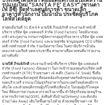
รูปแบบใหม่
“SANTA FE’ EASY” (ซานตา
เฟ่ อีซี่)
ยึดทำเลศูนย์การค้า ขนาดเล็ก
อาคารสำนักงาน ปั๊มน้ำมัน ประชิดผู้บริโภค
ไลฟ์สไตล์ยุค
ล่าสุดเมื่อวันที่ 31 มี.ค.64 นายปิติ ภิรมย์ภักดี ประธานเจ้าหน้าที่
บริหาร บริษัท ฟู้ด แฟคเตอร์ จำกัด (Food Factors) โดยมีนายนบ
เกล้า ตระกูลปาน กรรมการผู้จัดการกลุ่มธุรกิจอาหาร บริษัท ฟู้ด แฟค
เตอร์ จำกัด (Food Factors) และนายสุรชัย ชาญอนุเดช CEO บริษัท
เคที เรสทัวรองท์ จำกัด ร่วมเปิดสาขาใหม่ ในสถานีบริการน้ำมัน
เดอะเรส แอเรียท์ ปตท.ประชาชื่น ท่ามกลางสื่อมวลชนที่มาร่วมงาน
อย่างคับคั่ง
นายปิติ ภิรมย์ภักดี
ประธานเจ้าหน้าที่บริหาร บริษัท ฟู้ด แฟคเตอร์
จำกัด (Food Factors)
เปิดเผยว่า ในการเข้าร่วมลงทุนกับบริษัท เคที
เรสทัวรองท์ฯ (KTR) ร้านซานตา เฟ่ สเต๊ก (Santa Fe’ Steak) ซึ่งถือ
เป็นการลงทุนเชิงกลยุทธ์ ที่สอดคล้องกับยุทธศาสตร์หลักของกลุ่มบุญ
รอดบริวเวอรี่ จากแนวโน้มธุรกิจอาหารในประเทศไทยยังคงมีการ
เติบโต และด้วยพฤติกรรมผู้บริโภคที่เปลี่ยนไป ในกลุ่มผู้บริโภคยุค
ใหม่ ที่ต้องการความสะดวกรวดเร็วมากขึ้น ทำให้ธุรกิจหมวดหมู่ร้าน
อาหารบริการด่วน(QSR), ส่งสินค้าถึงบ้าน(Delivery) และสั่งกลับ
บ้าน(Take Away) เติบโตขึ้นตามไปด้วย ด้วยเหตุนี้ซานตา เฟ่ จึง