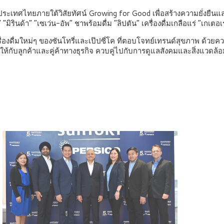
งดื่มในประเทศไทยภายใต้วิสัยทัศน์ Growing for Good เพื่อสร้างความยั
 “มิรินด้า” “เซเว่น-อัพ” ชาพร้อมดื่ม “ลิปตัน” เครื่องดื่มเกลือแร่ “เกเ
งดื่มใหม่ๆ ของซันโทรี่และเป๊ปซี่โค ที่ตอบโจทย์เทรนด์สุขภาพ ด้วยความ
ห้กับลูกค้าและคู่ค้าทางธุรกิจ ควบคู่ไปกับการดูแลสังคมและสิ่งแวดล้อมเ