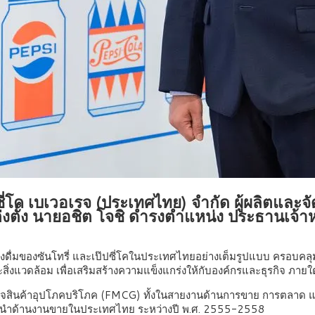
๊ปซี่โค เบเวอเรจ (ประเทศไทย) จำกัด ผู้ผลิตและ
ั้ง นายอชิต โจชิ ดำรงตำแหน่ง ประธานเจ้าหน้า
งดื่มของซันโทรี่ และเป๊ปซี่โคในประเทศไทยอย่างเต็มรูปแบบ ครอบคลุ
งแวดล้อม เพื่อเสริมสร้างความแข็งแกร่งให้กับองค์กรและธุรกิจ ภายใต้ว
ิจสินค้าอุปโภคบริโภค (FMCG) ทั้งในสายงานด้านการขาย การตลาด แล
ผู้นำด้านงานขายในประเทศไทย ระหว่างปี พ.ศ. 2555-2558