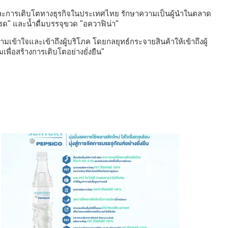
่งยืนและการเติบโตทางธุรกิจในประเทศไทย รักษาความเป็นผู้นำในตลาด
ตอเรด” และน้ำดื่มบรรจุขวด “อควาฟิน่า”
เข้าใจและเข้าถึงผู้บริโภค โดยกลยุทธ์กระจายสินค้าให้เข้าถึงผู้
พื่อสร้างการเติบโตอย่างยั่งยืน”