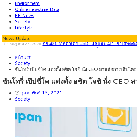
Environment
Online newstime Data
PR News
Society
Lifestyle
News Update
กรุงศรี คาดเงินบาทสัปดาห์นี้ (27–31 ก.ค. 2
กรกฎาคม 27, 2026
ครม.ไฟเขียวหลักการ ร่าง พ.ร.ฎ. เปิดทาง รฟม.เดิ
สิงหาคม 5, 2026
หน้าแรก
สธ.ชี้ รพ.รัฐแบกรับผู้ป่วยบัตรทอง 87% แต่ได้ง
สิงหาคม 4, 2026
Society
กรุงศรี คาดเงินบาทสัปดาห์นี้ซื้อขายในกรอบ 33.0
สิงหาคม 3, 2026
ซันโทรี่ เป๊ปซี่โค แต่งตั้ง อชิต โจชิ นั่ง CEO สานต่อการเติบโตอย
“เอกนิติ” เปิดเครื่องยนต์เศรษฐกิจใหม่ของไทย เดิ
สิงหาคม 1, 2026
ภัยเงียบใกล้ตัวเด็ก LSD “แสตมป์เมา” ยาเสพติด
กรกฎาคม 27, 2026
ซันโทรี่ เป๊ปซี่โค แต่งตั้ง อชิต โจชิ นั่ง CEO
กุมภาพันธ์ 15, 2021
Society