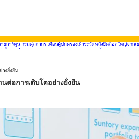
569) ซื้อขายในกรอบ 33.40-34.00 มองเฟดคงดอกเบี้ย
นหน้ารถไฟฟ้าสงขลา โมโนเรล 12.54 กม. เชื่อมเมืองหาดใหญ่
บรายหัวเพียง 2,618 บาท เสนอทบทวนจัดสรรงบให้สอดคล้องภาระงานจริง
0-33.60 ติดตามข้อมูลจ้างงานสหรัฐฯ
่างยั่งยืน
นหน้า 5 ยุทธศาสตร์ รื้อโครงสร้างเศรษฐกิจ ดันไทยโตเต็มศักยภาพ
ลายการ์ตูน กรมศุลกากร เตือนผู้ปกครองเฝ้าระวัง หลังยึดล็อตใหญ่จากเ
 สานต่อการเติบโตอย่างยั่งยืน