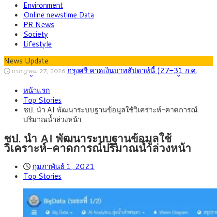
Environment
Online newstime Data
PR News
Society
Lifestyle
News Update
กรุงศรี คาดเงินบาทสัปดาห์นี้ (27–31 ก.ค.
กรกฎาคม 27, 2026
2569) ซื้อขายในกรอบ 33.40-34.00 มองเฟดคงดอกเบี้ย
ครม.ไฟเขียวหลักการ ร่าง พ.ร.ฎ. เปิดทาง รฟม.เดิน
สิงหาคม 5, 2026
หน้าแรก
หน้ารถไฟฟ้าสงขลา โมโนเรล 12.54 กม. เชื่อมเมืองหาดใหญ่
สธ.ชี้ รพ.รัฐแบกรับผู้ป่วยบัตรทอง 87% แต่ได้งบ
สิงหาคม 4, 2026
Top Stories
รายหัวเพียง 2,618 บาท เสนอทบทวนจัดสรรงบให้สอดคล้องภาระ
กรุงศรี คาดเงินบาทสัปดาห์นี้ซื้อขายในกรอบ
สิงหาคม 3, 2026
ชป. นำ AI พัฒนาระบบฐานข้อมูลใช้วิเคราะห์-คาดการณ์
งานจริง
33.00-33.60 ติดตามข้อมูลจ้างงานสหรัฐฯ
“เอกนิติ” เปิดเครื่องยนต์เศรษฐกิจใหม่ของไทย
สิงหาคม 1, 2026
ปริมาณน้ำล่วงหน้า
เดินหน้า 5 ยุทธศาสตร์ รื้อโครงสร้างเศรษฐกิจ ดันไทยโตเต็ม
ภัยเงียบใกล้ตัวเด็ก LSD “แสตมป์เมา” ยาเสพ
กรกฎาคม 27, 2026
ศักยภาพ
ติดลายการ์ตูน กรมศุลกากร เตือนผู้ปกครองเฝ้าระวัง หลังยึดล็อต
ชป. นำ AI พัฒนาระบบฐานข้อมูลใช้
ใหญ่จากเยอรมนี
วิเคราะห์-คาดการณ์ปริมาณน้ำล่วงหน้า
กุมภาพันธ์ 1, 2021
Top Stories