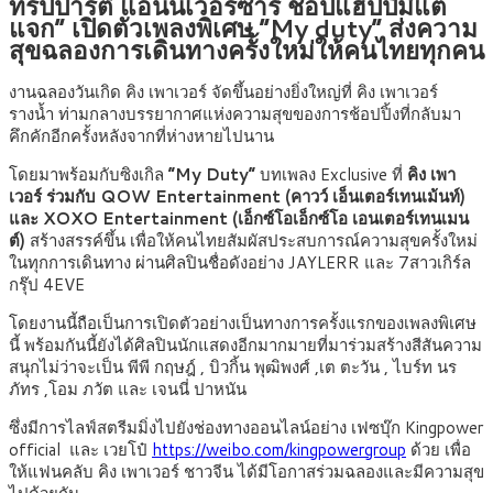
ทริปปาร์ตี้ แอนนิเวอร์ซารี ช้อปแฮปปี้มีแต่
แจก” เปิดตัวเพลงพิเศษ “My duty” ส่งความ
สุขฉลองการเดินทางครั้งใหม่ให้คนไทยทุกคน
งานฉลองวันเกิด คิง เพาเวอร์ จัดขึ้นอย่างยิ่งใหญ่ที่ คิง เพาเวอร์
รางน้ำ ท่ามกลางบรรยากาศแห่งความสุขของการช้อปปิ้งที่กลับมา
คึกคักอีกครั้งหลังจากที่ห่างหายไปนาน
โดยมาพร้อมกับซิงเกิล
“My Duty”
บทเพลง Exclusive ที่
คิง เพา
เวอร์ ร่วมกับ QOW Entertainment (คาวว์ เอ็นเตอร์เทนเม้นท์)
และ XOXO Entertainment (เอ็กซ์โอเอ็กซ์โอ เอนเตอร์เทนเมน
ต์)
สร้างสรรค์ขึ้น เพื่อให้คนไทยสัมผัสประสบการณ์ความสุขครั้งใหม่
ในทุกการเดินทาง ผ่านศิลปินชื่อดังอย่าง JAYLERR และ 7สาวเกิร์ล
กรุ๊ป 4EVE
โดยงานนี้ถือเป็นการเปิดตัวอย่างเป็นทางการครั้งแรกของเพลงพิเศษ
นี้ พร้อมกันนี้ยังได้ศิลปินนักแสดงอีกมากมายที่มาร่วมสร้างสีสันความ
สนุกไม่ว่าจะเป็น พีพี กฤษฎ์ , บิวกิ้น พุฒิพงศ์ ,เต ตะวัน , ไบร์ท นร
ภัทร ,โอม ภวัต และ เจนนี่ ปาหนัน
ซึ่งมีการไลฟ์สตรีมมิ่งไปยังช่องทางออนไลน์อย่าง เฟซบุ๊ก Kingpower
official และ เวยโป๋
https://weibo.com/kingpowergroup
ด้วย เพื่อ
ให้แฟนคลับ คิง เพาเวอร์ ชาวจีน ได้มีโอกาสร่วมฉลองและมีความสุข