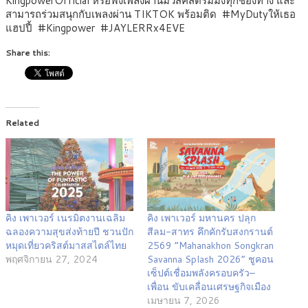
KingpowerOfficial หรือฟังเพลงผ่านมิวสิคสตรีมมิ่งทุกช่องทาง และ
สามารถร่วมสนุกกับเพลงผ่าน TIKTOK พร้อมติด #MyDutyให้เธอ
แฮปปี้ #Kingpower #JAYLERRx4EVE
Share this:
Related
คิง เพาเวอร์ เนรมิตงานเฉลิม
คิง เพาเวอร์ มหานคร ปลุก
ฉลองความสุขส่งท้ายปี ชวนปัก
สีลม-สาทร คึกคักรับสงกรานต์
หมุดเที่ยวคริสต์มาสสไตล์ไทย
2569 “Mahanakhon Songkran
พฤศจิกายน 27, 2024
Savanna Splash 2026” ชูคอน
เซ็ปต์เชื่อมพลังครอบครัว–
เพื่อน ขับเคลื่อนเศรษฐกิจเมือง
เมษายน 7, 2026