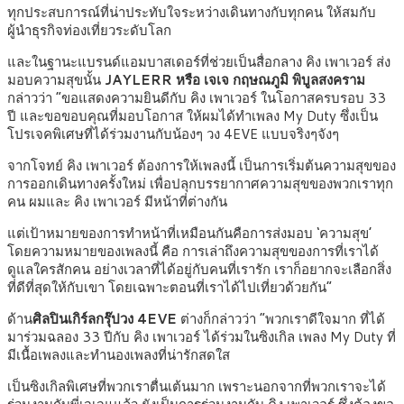
ทุกประสบการณ์ที่น่าประทับใจระหว่างเดินทางกับทุกคน ให้สมกับ
ผู้นำธุรกิจท่องเที่ยวระดับโลก
และในฐานะแบรนด์แอมบาสเดอร์ที่ช่วยเป็นสื่อกลาง คิง เพาเวอร์ ส่ง
มอบความสุขนั้น
JAYLERR หรือ เจเจ กฤษณภูมิ พิบูลสงคราม
กล่าวว่า “ขอแสดงความยินดีกับ คิง เพาเวอร์ ในโอกาสครบรอบ 33
ปี และขอขอบคุณที่มอบโอกาส ให้ผมได้ทำเพลง My Duty ซึ่งเป็น
โปรเจคพิเศษที่ได้ร่วมงานกับน้องๆ วง 4EVE แบบจริงๆจังๆ
จากโจทย์ คิง เพาเวอร์ ต้องการให้เพลงนี้ เป็นการเริ่มต้นความสุขของ
การออกเดินทางครั้งใหม่ เพื่อปลุกบรรยากาศความสุขของพวกเราทุก
คน ผมและ คิง เพาเวอร์ มีหน้าที่ต่างกัน
แต่เป้าหมายของการทำหน้าที่เหมือนกันคือการส่งมอบ ‘ความสุข’
โดยความหมายของเพลงนี้ คือ การเล่าถึงความสุขของการที่เราได้
ดูแลใครสักคน อย่างเวลาที่ได้อยู่กับคนที่เรารัก เราก็อยากจะเลือกสิ่ง
ที่ดีที่สุดให้กับเขา โดยเฉพาะตอนที่เราได้ไปเที่ยวด้วยกัน”
ด้าน
ศิลปินเกิร์ลกรุ๊ปวง 4EVE
ต่างก็กล่าวว่า “พวกเราดีใจมาก ที่ได้
มาร่วมฉลอง 33 ปีกับ คิง เพาเวอร์ ได้ร่วมในซิงเกิล เพลง My Duty ที่
มีเนื้อเพลงและทำนองเพลงที่น่ารักสดใส
เป็นซิงเกิลพิเศษที่พวกเราตื่นเต้นมาก เพราะนอกจากที่พวกเราจะได้