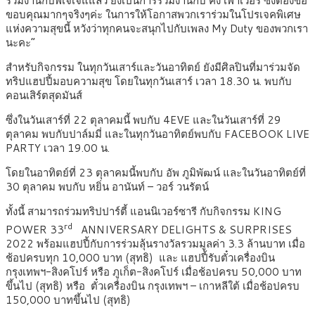
ร่วมงานกับพี่เจเจแแล้ว ยังเป็นการร่วมงานกับ คิง เพาเวอร์ ซึ่งต้องขอ
ขอบคุณมากๆจริงๆค่ะ ในการให้โอกาสพวกเราร่วมในโปรเจคพิเศษ
แห่งความสุขนี้ หวังว่าทุกคนจะสนุกไปกับเพลง My Duty ของพวกเรา
นะคะ”
สำหรับกิจกรรม ในทุกวันเสาร์และวันอาทิตย์ ยังมีศิลปินที่มาร่วมจัด
ทริปแฮปปี้มอบความสุข โดยในทุกวันเสาร์ เวลา 18.30 น. พบกับ
คอนเสิร์ตสุดมันส์
ซึ่งในวันเสาร์ที่ 22 ตุลาคมนี้ พบกับ 4EVE และในวันเสาร์ที่ 29
ตุลาคม พบกับปาล์มมี่ และในทุกวันอาทิตย์พบกับ FACEBOOK LIVE
PARTY เวลา 19.00 น.
โดยในอาทิตย์ที่ 23 ตุลาคมนี้พบกับ อัพ ภูมิพัฒน์ และในวันอาทิตย์ที่
30 ตุลาคม พบกับ หยิ่น อานันท์ – วอร์ วนรัตน์
ทั้งนี้ สามารถร่วมทริปปาร์ตี้ แอนนิเวอร์ซารี กับกิจกรรม KING
rd
POWER 33
ANNIVERSARY DELIGHTS & SURPRISES
2022 พร้อมแฮปปี้กับการร่วมลุ้นรางวัลรวมมูลค่า 3.3 ล้านบาท เมื่อ
ช้อปครบทุก 10,000 บาท (สุทธิ) และ แฮปปี้รับตั๋วเครื่องบิน
กรุงเทพฯ-สิงคโปร์ หรือ ภูเก็ต-สิงคโปร์ เมื่อช้อปครบ 50,000 บาท
ขึ้นไป (สุทธิ) หรือ ตั๋วเครื่องบิน กรุงเทพฯ – เกาหลีใต้ เมื่อช้อปครบ
150,000 บาทขึ้นไป (สุทธิ)