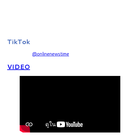
TikTok
@onlinenewstime
VIDEO