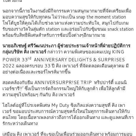
ไปด้วยกัน
นอกจากนี้ภายในงานยังมีกิจกรรมความสนุกมากมายที่จัดเตรียมเพื่อ
มอบความสุขให้กับทุกคน ไม่ว่าจะเป็น snap the moment station
โฟโต้บูธให้คุณได้เก็บช่วงเวลาแห่งความประทับใจ, สนุกไปกับเกม
รับของรางวัลในสุ่มตัก station และอร่อยไปกับซุ้มขนม snack station
พร้อมรับสิทธิพิเศษสำหรับการช้อปปิ้งต่างๆอีกมากมาย
นายอภิเชษฐ์ ศรีวัฒนประภา ผู้ช่วยประธานเจ้าหน้าที่ฝ่ายปฏิบัติการ
กลุ่มบริษัท คิง เพาเวอร์
กล่าวว่า ความพิเศษของแคมเปญ KING
rd
POWER 33
ANNIVERSARY DELIGHTS & SURPRISES
2022 ฉลองครบรอบ 33 ปี คิง เพาเวอร์ ที่จัดตลอดเดือนตุลาคม มี
อย่างต่อเนื่องและเซอร์ไพรส์มากขึ้น
สอดคล้องกับธีม ANNIVERSURPR!SE TRIP ทริปปาร์ตี้ แอนนิ
เวอร์ซารี!!’ ซึ่งเป็นการจัดกิจกรรมใหญ่ให้กับลูกค้า เพื่อให้ลูกค้ามี
ความสุขไปพร้อมๆ กันกับ คิง เพาเวอร์
ไฮไลต์อยู่ที่โปรเจคพิเศษ My Duty ซิงเกิลแห่งความสุขที่ คิง เพา
เวอร์ ขอมอบประสบการณ์ความสุขครั้งใหม่ในทุกการเดินทางให้กับ
คนไทย โดยเนื้อหาเพลงกล่าวถึงการได้ออกเดินทาง และดูแลคนที่เรา
รักระหว่างเดินทาง
เสมือน คิง เพาเวอร์ ที่จะขอเป็นเพื่อนร่วมออกเดินทาง พร้อมการมอบ