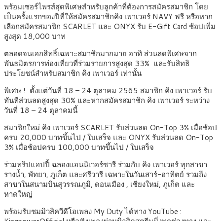
พร้อมเซอร์ไพรส์สุดพิเศษสำหรับลูกค้าที่ต้องการสมัครสมาชิก โดย
เป็นครั้งแรกของปีที่ให้สมัครสมาชิกคิง เพาเวอร์ NAVY ฟรี หรือหาก
เลือกสมัครสมาชิก SCARLET และ ONYX รับ E-Gift Card ช้อปเพิ่ม
สูงสุด 18,000 บาท
ตลอดจนเอกสิทธิ์เฉพาะสมาชิกมากมาย อาทิ ส่วนลดพิเศษจาก
พันธมิตรการท่องเที่ยวที่ร่วมรายการสูงสุด 33% และรับสิทธิ
ประโยชน์สำหรับสมาชิก คิง เพาเวอร์ เท่านั้น
พิเศษ ! ตั้งแต่วันที่ 18 – 24 ตุลาคม 2565 สมาชิก คิง เพาเวอร์ รับ
ทันทีส่วนลดสูงสุด 30% และหากสมัครสมาชิก คิง เพาเวอร์ ระหว่าง
วันที่ 18 – 24 ตุลาคมนี้
สมาชิกใหม่ คิง เพาเวอร์ SCARLET รับส่วนลด On-Top 3% เมื่อช้อป
ครบ 20,000 บาทขึ้นไป / ใบเสร็จ และ ONYX รับส่วนลด On-Top
3% เมื่อช้อปครบ 100,000 บาทขึ้นไป / ใบเสร็จ
ร่วมทริปแฮปปี้ ฉลองแอนนิเวอร์ซารี ร่วมกับ คิง เพาเวอร์ ทุกสาขา
รางน้ำ, พัทยา, ภูเก็ต และศรีวารี เฉพาะในวันเสาร์-อาทิตย์ รวมถึง
สาขาในสนามบินสุวรรณภูมิ, ดอนเมือง , เชียงใหม่, ภูเก็ต และ
หาดใหญ่
พร้อมรับชมมิวสิควีดีโอเพลง My Duty ได้ทาง YouTube :