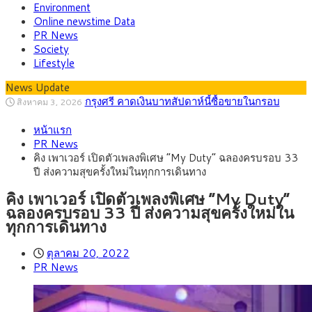
Environment
Online newstime Data
PR News
Society
Lifestyle
News Update
“เอกนิติ” เปิดเครื่องยนต์เศรษฐกิจใหม่ของไทย
สิงหาคม 1, 2026
เดินหน้า 5 ยุทธศาสตร์ รื้อโครงสร้างเศรษฐกิจ ดันไทยโตเต็ม
ภัยเงียบใกล้ตัวเด็ก LSD “แสตมป์เมา” ยาเสพ
กรกฎาคม 27, 2026
ศักยภาพ
หน้าแรก
ติดลายการ์ตูน กรมศุลกากร เตือนผู้ปกครองเฝ้าระวัง หลังยึดล็อต
กรุงศรี คาดเงินบาทสัปดาห์นี้ (27–31 ก.ค.
กรกฎาคม 27, 2026
PR News
ใหญ่จากเยอรมนี
2569) ซื้อขายในกรอบ 33.40-34.00 มองเฟดคงดอกเบี้ย
ครม.ไฟเขียวหลักการ ร่าง พ.ร.ฎ. เปิดทาง รฟม.เดิน
สิงหาคม 5, 2026
คิง เพาเวอร์ เปิดตัวเพลงพิเศษ “My Duty” ฉลองครบรอบ 33
หน้ารถไฟฟ้าสงขลา โมโนเรล 12.54 กม. เชื่อมเมืองหาดใหญ่
สธ.ชี้ รพ.รัฐแบกรับผู้ป่วยบัตรทอง 87% แต่ได้งบ
สิงหาคม 4, 2026
ปี ส่งความสุขครั้งใหม่ในทุกการเดินทาง
รายหัวเพียง 2,618 บาท เสนอทบทวนจัดสรรงบให้สอดคล้องภาระ
กรุงศรี คาดเงินบาทสัปดาห์นี้ซื้อขายในกรอบ
สิงหาคม 3, 2026
งานจริง
33.00-33.60 ติดตามข้อมูลจ้างงานสหรัฐฯ
คิง เพาเวอร์ เปิดตัวเพลงพิเศษ “My Duty”
ฉลองครบรอบ 33 ปี ส่งความสุขครั้งใหม่ใน
ทุกการเดินทาง
ตุลาคม 20, 2022
PR News