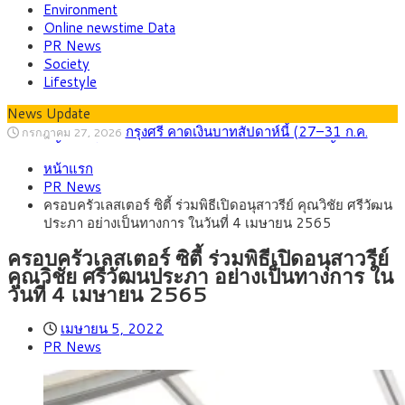
Environment
Online newstime Data
PR News
Society
Lifestyle
News Update
กรุงศรี คาดเงินบาทสัปดาห์นี้ (27–31 ก.ค.
กรกฎาคม 27, 2026
2569) ซื้อขายในกรอบ 33.40-34.00 มองเฟดคงดอกเบี้ย
ครม.ไฟเขียวหลักการ ร่าง พ.ร.ฎ. เปิดทาง รฟม.เดิน
สิงหาคม 5, 2026
หน้าแรก
หน้ารถไฟฟ้าสงขลา โมโนเรล 12.54 กม. เชื่อมเมืองหาดใหญ่
สธ.ชี้ รพ.รัฐแบกรับผู้ป่วยบัตรทอง 87% แต่ได้งบ
สิงหาคม 4, 2026
PR News
รายหัวเพียง 2,618 บาท เสนอทบทวนจัดสรรงบให้สอดคล้องภาระ
กรุงศรี คาดเงินบาทสัปดาห์นี้ซื้อขายในกรอบ
สิงหาคม 3, 2026
ครอบครัวเลสเตอร์ ซิตี้ ร่วมพิธีเปิดอนุสาวรีย์ คุณวิชัย ศรีวัฒน
งานจริง
33.00-33.60 ติดตามข้อมูลจ้างงานสหรัฐฯ
“เอกนิติ” เปิดเครื่องยนต์เศรษฐกิจใหม่ของไทย
สิงหาคม 1, 2026
ประภา อย่างเป็นทางการ ในวันที่ 4 เมษายน 2565
เดินหน้า 5 ยุทธศาสตร์ รื้อโครงสร้างเศรษฐกิจ ดันไทยโตเต็ม
ภัยเงียบใกล้ตัวเด็ก LSD “แสตมป์เมา” ยาเสพ
กรกฎาคม 27, 2026
ศักยภาพ
ติดลายการ์ตูน กรมศุลกากร เตือนผู้ปกครองเฝ้าระวัง หลังยึดล็อต
ครอบครัวเลสเตอร์ ซิตี้ ร่วมพิธีเปิดอนุสาวรีย์
ใหญ่จากเยอรมนี
คุณวิชัย ศรีวัฒนประภา อย่างเป็นทางการ ใน
วันที่ 4 เมษายน 2565
เมษายน 5, 2022
PR News