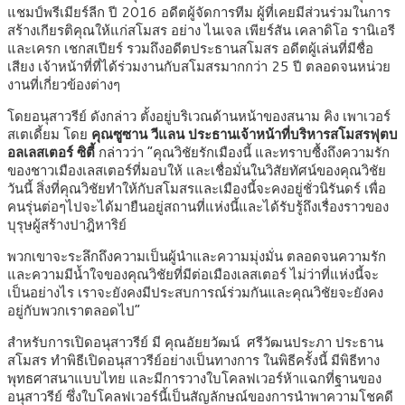
แชมป์พรีเมียร์ลีก ปี 2016 อดีตผู้จัดการทีม ผู้ที่เคยมีส่วนร่วมในการ
สร้างเกียรติคุณให้แก่สโมสร อย่าง ไนเจล เพียร์สัน เคลาดิโอ รานิเอรี
และเครก เชกสเปียร์ รวมถึงอดีตประธานสโมสร อดีตผู้เล่นที่มีชื่อ
เสียง เจ้าหน้าที่ที่ได้ร่วมงานกับสโมสรมากกว่า 25 ปี ตลอดจนหน่วย
งานที่เกี่ยวข้องต่างๆ
โดยอนุสาวรีย์ ดังกล่าว ตั้งอยู่บริเวณด้านหน้าของสนาม คิง เพาเวอร์
สเตเดี้ยม โดย
คุณซูซาน วีแลน ประธานเจ้าหน้าที่บริหารสโมสรฟุตบ
อลเลสเตอร์ ซิตี้
กล่าวว่า “คุณวิชัยรักเมืองนี้ และทราบซื้งถึงความรัก
ของชาวเมืองเลสเตอร์ที่มอบให้ และเชื่อมั่นในวิสัยทัศน์ของคุณวิชัย
วันนี้ สิ่งที่คุณวิชัยทำให้กับสโมสรและเมืองนี้จะคงอยู่ชั่วนิรันดร์ เพื่อ
คนรุ่นต่อๆไปจะได้มายืนอยู่สถานที่แห่งนี้และได้รับรู้ถึงเรื่องราวของ
บุรุษผู้สร้างปาฎิหาริย์
พวกเขาจะระลึกถึงความเป็นผู้นำและความมุ่งมั่น ตลอดจนความรัก
และความมีน้ำใจของคุณวิชัยที่มีต่อเมืองเลสเตอร์ ไม่ว่าที่แห่งนี้จะ
เป็นอย่างไร เราจะยังคงมีประสบการณ์ร่วมกันและคุณวิชัยจะยังคง
อยู่กับพวกเราตลอดไป”
สำหรับการเปิดอนุสาวรีย์ มี คุณอัยยวัฒน์ ศรีวัฒนประภา ประธาน
สโมสร ทำพิธีเปิดอนุสาวรีย์อย่างเป็นทางการ ในพิธีครั้งนี้ มีพิธีทาง
พุทธศาสนาแบบไทย และมีการวางใบโคลฟเวอร์ห้าแฉกที่ฐานของ
อนุสาวรีย์ ซึ่งใบโคลฟเวอร์นี้เป็นสัญลักษณ์ของการนำพาความโชคดี