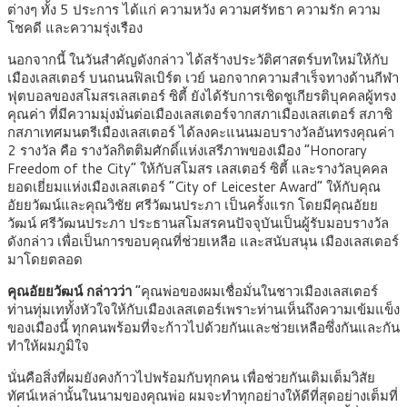
ต่างๆ ทั้ง 5 ประการ ได้แก่ ความหวัง ความศรัทธา ความรัก ความ
โชคดี และความรุ่งเรือง
นอกจากนี้ ในวันสำคัญดังกล่าว ได้สร้างประวัติศาสตร์บทใหม่ให้กับ
เมืองเลสเตอร์ บนถนนฟิลเบิร์ต เวย์ นอกจากความสำเร็จทางด้านกีฬา
ฟุตบอลของสโมสรเลสเตอร์ ซิตี้ ยังได้รับการเชิดชูเกียรติบุคคลผู้ทรง
คุณค่า ที่มีความมุ่งมั่นต่อเมืองเลสเตอร์จากสภาเมืองเลสเตอร์ สภาชิ
กสภาเทศมนตรีเมืองเลสเตอร์ ได้ลงคะแนนมอบรางวัลอันทรงคุณค่า
2 รางวัล คือ รางวัลกิตติมศักดิ์แห่งเสรีภาพของเมือง “Honorary
Freedom of the City” ให้กับสโมสร เลสเตอร์ ซิตี้ และรางวัลบุคคล
ยอดเยี่ยมแห่งเมืองเลสเตอร์ “City of Leicester Award” ให้กับคุณ
อัยยวัฒน์และคุณวิชัย ศรีวัฒนประภา เป็นครั้งแรก โดยมีคุณอัยย
วัฒน์ ศรีวัฒนประภา ประธานสโมสรคนปัจจุบันเป็นผู้รับมอบรางวัล
ดังกล่าว เพื่อเป็นการขอบคุณที่ช่วยเหลือ และสนับสนุน เมืองเลสเตอร์
มาโดยตลอด
คุณอัยยวัฒน์ กล่าวว่า
“คุณพ่อของผมเชื่อมั่นในชาวเมืองเลสเตอร์
ท่านทุ่มเททั้งหัวใจให้กับเมืองเลสเตอร์เพราะท่านเห็นถึงความเข้มแข็ง
ของเมืองนี้ ทุกคนพร้อมที่จะก้าวไปด้วยกันและช่วยเหลือซึ่งกันและกัน
ทำให้ผมภูมิใจ
นั่นคือสิ่งที่ผมยังคงก้าวไปพร้อมกับทุกคน เพื่อช่วยกันเติมเต็มวิสัย
ทัศน์เหล่านั้นในนามของคุณพ่อ ผมจะทำทุกอย่างให้ดีที่สุดอย่างเต็มที่