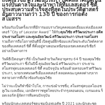
แรงบันดาลใจและนำพาให้ทีมเลสเตอร์ ซิตี้
ประสบความสำเร็จสูงที่สุดในประวัติศาสตร์
อันยาวนานกว่า 138 ปี ของการก่อตั้ง
สโมสรฯ
พร้อมกับเป็นครั้งแรกที่มีการมอบรางวัลบุคคลยอดเยี่ยมแห่งเมืองเลส
เตอร์ “City of Leicester Award ” ให้กับ
คุณวิชัย ศรีวัฒนประภา อดีต
ประธานสโมสร และคุณอัยยวัฒน์ ศรีวัฒนประภา ประธานสโมสร
รวมถึงการถือโอกาสอันดีนี้ เปิดศูนย์ฝึกซ้อมแห่งใหม่ระดับเวิลด์คลาส
ของทีมเลสเตอร์ ซิตี้ ที่ตั้งอยู่ทางตอนเหนือของเขตเลสเตอร์เชียร์
อย่างเป็นทางการ
วันพิธีเปิดอนุสาวรีย์ เป็นวันคล้ายวันเกิดอายุครบ 64 ปี ของคุณวิชัย
ศรีวัฒนประภา ซึ่งในปีนี้ คุณอัยยวัฒน์ ศรีวัฒนประภา ประธาน
สโมสรฟุตบอลเลสเตอร์ ซิตี้ คนปัจจุบัน พร้อมด้วยครอบครัวศรีวัฒน
ประภา, นายกเทศมนตรีเมืองเลสเตอร์ ตลอดคณะบุคคลต่างๆจาก
หลายวงการที่เกี่ยวข้องกับคุณวิชัย
ไม่ว่าจะเป็นกีฬาขี่ม้าโปโล, การแข่งม้าเรซซิ่ง, สโมสรฟุตบอลโอเอช
ลูเวิน เบลเยี่ยม, เอกอัครราชทูตไทยประจำกรุงลอนดอน, เบรนแดน ร็
อดเจอร์ส ผู้จัดการทีมคนปัจจุบัน
พร้อมนักเตะเลสเตอร์ชุดแชมป์เอฟเอคัพ ปี 2021 และนักเตะชุด