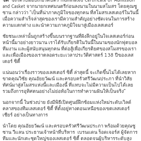
and Casket จากนายกเทศมนตรีก่อนลงนามในนามสโมสร โดยคุณซู
ซาน กล่าวว่า “เป็นที่น่าภาคภูมิใจของทุกคน ที่สโมสรเลสเตอร์ในวันนี้
เมื่อความสำเร็จล่าสุดของเรามีความสำคัญอย่างชัดเจนในการสร้าง
ความแตกต่าง และนำความภาคภูมิใจมาสู่เมืองเลสเตอร์
ชัยชนะเหล่านั้นถูกสร้างขึ้นบนรากฐานที่ฝังลึกอยู่ในใจเลสเตอร์ก่อน
หน้านี้มาอย่างยาวนาน เราได้รับเกียรติในวันนี้ในนามของนักฟุตบอล
ทีมงาน และผู้สนับสนุนทุกคน ที่ต่อสู้เพื่อเกียรติยศของสโมสรของเรา
และเพื่อเมืองของเราตลอดระยะเวลาประวัติศาสตร์ 138 ปีของเลส
เตอร์ ซิตี้
แน่นอนว่าเรื่องราวของเลสเตอร์ ซิตี้ ล่าสุดนี้ จะเกิดขึ้นไม่ได้เลยหาก
ขาดคุณวิชัย คุณอัยยวัฒน์ และครอบครัวศรีวัฒนประภา ที่นำวิสัย
ทัศน์มาสู่สโมสรแห่งนี้และเมืองนี้ ที่แทบจะไม่มีความเป็นไปได้เลย
รวมถึงการอุทิศตนอย่างไม่ย่อท้อในการทำความฝันให้เป็นจริง”
นอกจากนี้ ในช่วงบ่าย ยังมีพิธีเปิดศูนย์ฝึกซ้อมแห่งใหม่ระดับเวิลด์
คลาสของทีมเลสเตอร์ ซิตี้ ที่ตั้งอยู่ทางตอนเหนือของเขตเลสเตอร์
เชียร์ อย่างเป็นทางการ
นำโดย คุณอัยยวัฒน์ และครอบครัวศรีวัฒนประภา พร้อมด้วยคุณซู
ซาน วีแลน ประธานเจ้าหน้าที่บริหาร เบรนแดน ร็อดเจอร์ส ผู้จัดการ
ทีมและนักเตะชุดใหญ่ของเลสเตอร์ ซิตี้ ตลอดจนผู้บริหารระดับสูง