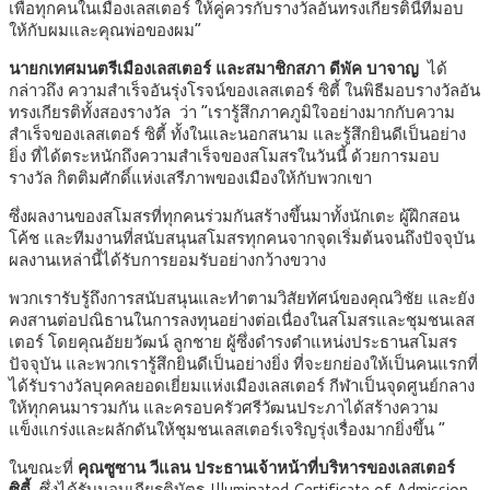
เพื่อทุกคนในเมืองเลสเตอร์ ให้คู่ควรกับรางวัลอันทรงเกียรตินี้ที่มอบ
ให้กับผมและคุณพ่อของผม”
นายกเทศมนตรีเมืองเลสเตอร์ และสมาชิกสภา ดีพัค บาจาญ
ได้
กล่าวถึง ความสำเร็จอันรุ่งโรจน์ของเลสเตอร์ ซิตี้ ในพิธีมอบรางวัลอัน
ทรงเกียรติทั้งสองรางวัล ว่า “เรารู้สึกภาคภูมิใจอย่างมากกับความ
สำเร็จของเลสเตอร์ ซิตี้ ทั้งในและนอกสนาม และรู้สึกยินดีเป็นอย่าง
ยิ่ง ที่ได้ตระหนักถึงความสำเร็จของสโมสรในวันนี้ ด้วยการมอบ
รางวัล กิตติมศักดิ์แห่งเสรีภาพของเมืองให้กับพวกเขา
ซึ่งผลงานของสโมสรที่ทุกคนร่วมกันสร้างขึ้นมาทั้งนักเตะ ผู้ฝึกสอน
โค้ช และทีมงานที่สนับสนุนสโมสรทุกคนจากจุดเริ่มต้นจนถึงปัจจุบัน
ผลงานเหล่านี้ได้รับการยอมรับอย่างกว้างขวาง
พวกเรารับรู้ถึงการสนับสนุนและทำตามวิสัยทัศน์ของคุณวิชัย และยัง
คงสานต่อปณิธานในการลงทุนอย่างต่อเนื่องในสโมสรและชุมชนเลส
เตอร์ โดยคุณอัยยวัฒน์ ลูกชาย ผู้ซึ่งดำรงตำแหน่งประธานสโมสร
ปัจจุบัน และพวกเรารู้สึกยินดีเป็นอย่างยิ่ง ที่จะยกย่องให้เป็นคนแรกที่
ได้รับรางวัลบุคคลยอดเยี่ยมแห่งเมืองเลสเตอร์ กีฬาเป็นจุดศูนย์กลาง
ให้ทุกคนมารวมกัน และครอบครัวศรีวัฒนประภาได้สร้างความ
แข็งแกร่งและผลักดันให้ชุมชนเลสเตอร์เจริญรุ่งเรื่องมากยิ่งขึ้น ”
ในขณะที่
คุณซูซาน วีแลน ประธานเจ้าหน้าที่บริหารของเลสเตอร์
ซิตี้
ซึ่งได้รับมอบเกียรติบัตร Illuminated Certificate of Admission