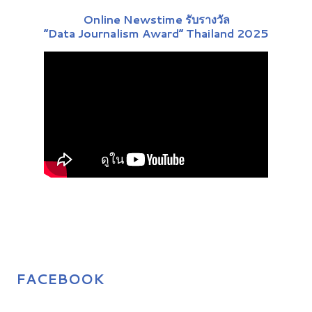
Online Newstime รับรางวัล
“Data Journalism Award” Thailand 2025
FACEBOOK