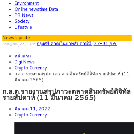
Environment
Online newstime Data
PR News
Society
Lifestyle
News Update
กรุงศรี คาดเงินบาทสัปดาห์นี้ (27–31 ก.ค.
กรกฎาคม 27, 2026
2569) ซื้อขายในกรอบ 33.40-34.00 มองเฟดคงดอกเบี้ย
ครม.ไฟเขียวหลักการ ร่าง พ.ร.ฎ. เปิดทาง รฟม.เดิน
สิงหาคม 5, 2026
หน้าแรก
หน้ารถไฟฟ้าสงขลา โมโนเรล 12.54 กม. เชื่อมเมืองหาดใหญ่
สธ.ชี้ รพ.รัฐแบกรับผู้ป่วยบัตรทอง 87% แต่ได้งบราย
สิงหาคม 4, 2026
Digi News
หัวเพียง 2,618 บาท เสนอทบทวนจัดสรรงบให้สอดคล้องภาระงาน
กรุงศรี คาดเงินบาทสัปดาห์นี้ซื้อขายในกรอบ
สิงหาคม 3, 2026
Crypto Currency
จริง
33.00-33.60 ติดตามข้อมูลจ้างงานสหรัฐฯ
“เอกนิติ” เปิดเครื่องยนต์เศรษฐกิจใหม่ของไทย เดิน
สิงหาคม 1, 2026
ก.ล.ต.รายงานสรุปภาวะตลาดสินทรัพย์ดิจิทัล รายสัปดาห์ (11
หน้า 5 ยุทธศาสตร์ รื้อโครงสร้างเศรษฐกิจ ดันไทยโตเต็มศักยภาพ
ภัยเงียบใกล้ตัวเด็ก LSD “แสตมป์เมา” ยาเสพติด
กรกฎาคม 27, 2026
มีนาคม 2565)
ลายการ์ตูน กรมศุลกากร เตือนผู้ปกครองเฝ้าระวัง หลังยึดล็อตใหญ่
จากเยอรมนี
ก.ล.ต.รายงานสรุปภาวะตลาดสินทรัพย์ดิจิทัล
รายสัปดาห์ (11 มีนาคม 2565)
มีนาคม 11, 2022
Crypto Currency