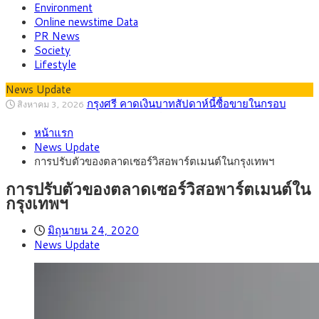
Environment
Online newstime Data
PR News
Society
Lifestyle
News Update
“เอกนิติ” เปิดเครื่องยนต์เศรษฐกิจใหม่ของไทย
สิงหาคม 1, 2026
เดินหน้า 5 ยุทธศาสตร์ รื้อโครงสร้างเศรษฐกิจ ดันไทยโตเต็ม
ภัยเงียบใกล้ตัวเด็ก LSD “แสตมป์เมา” ยาเสพ
กรกฎาคม 27, 2026
ศักยภาพ
หน้าแรก
ติดลายการ์ตูน กรมศุลกากร เตือนผู้ปกครองเฝ้าระวัง หลังยึดล็อต
กรุงศรี คาดเงินบาทสัปดาห์นี้ (27–31 ก.ค.
กรกฎาคม 27, 2026
News Update
ใหญ่จากเยอรมนี
2569) ซื้อขายในกรอบ 33.40-34.00 มองเฟดคงดอกเบี้ย
ครม.ไฟเขียวหลักการ ร่าง พ.ร.ฎ. เปิดทาง รฟม.เดิน
สิงหาคม 5, 2026
การปรับตัวของตลาดเซอร์วิสอพาร์ตเมนต์ในกรุงเทพฯ
หน้ารถไฟฟ้าสงขลา โมโนเรล 12.54 กม. เชื่อมเมืองหาดใหญ่
สธ.ชี้ รพ.รัฐแบกรับผู้ป่วยบัตรทอง 87% แต่ได้งบ
สิงหาคม 4, 2026
รายหัวเพียง 2,618 บาท เสนอทบทวนจัดสรรงบให้สอดคล้องภาระ
กรุงศรี คาดเงินบาทสัปดาห์นี้ซื้อขายในกรอบ
สิงหาคม 3, 2026
การปรับตัวของตลาดเซอร์วิสอพาร์ตเมนต์ใน
งานจริง
33.00-33.60 ติดตามข้อมูลจ้างงานสหรัฐฯ
กรุงเทพฯ
มิถุนายน 24, 2020
News Update