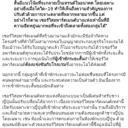
สั้นมีแนวโน้มที่จะกลายเป็นเทรนด์ในอนาคต โดยเฉพาะ
อย่างยิ่งเมื่อโควิด-19 ทำให้เห็นถึงความสำคัญของการ
ปรับตัวด้วยการเจาะตลาดที่หลากหลายมากขึ้น แต่
อย่างไรก็ตาม เซอร์วิสอพาร์ตเมนต์บางแห่งเท่านั้นที่มี
ความยืดหยุ่นมากพอที่จะเข้าถึงตลาดทั้งสองกลุ่มได้”
เซอร์วิสอพาร์ตเมนต์ที่สร้างมานานแล้วมักจะมีข้อจำกัดทาง
โครงสร้างที่ทำให้ไม่สามารถขอใบอนุญาตประกอบธุรกิจโรงแรมได้
ถึงแม้ว่าจะได้รับใบอนุญาตแล้ว ก็ไม่อาจรับประกันได้ว่าเซอร์วิส
อพาร์ตเมนต์ทุกแห่งจะได้รับประโยชน์จากการมีผู้เข้าพักทั้งระยะสั้น
และระยะยาว การมุ่งเน้นไปที่
ผู้เข้าพักระยะสั้น
ทำให้เซอร์วิส
อพาร์ตเมนต์
ต้องแข่งขันกับโรงแรม
ซึ่งอาจจะไม่ได้ส่งผลดี
นอกจากนี้ กลุ่มลูกค้าที่เข้าพักระยะยาวจะไม่ค่อยชื่นชอบที่โครงการมี
คนพลุกพล่านมากขึ้น และกระทบต่อความเป็นส่วนตัว อันเนื่องจาก
การเข้าพักระยะสั้นของนักเดินทาง
เซอร์วิสอพาร์ตเมนต์หลายแห่งที่ออกแบบมาเป็นพิเศษสำหรับชาว
ญี่ปุ่นนั้นปรับเปลี่ยนได้ยากกว่า เนื่องจากเซอร์วิสอพาร์ตเมนต์เหล่านี้
เปิดรับเฉพาะชาวญี่ปุ่นที่เข้าพักอาศัยระยะยาวเท่านั้น รวมถึงมีบริการ
และสิ่งอำนวยความสะดวกที่ตอบสนองความต้องของลูกค้าชาวญี่ปุ่น
โดยเฉพาะ เช่น ห้องน้ำและการตกแต่งภายในห้องพักแบบญี่ปุ่น ด้วย
คุณสมบัติเฉพาะตัวของเซอร์วิสอพาร์ตเมนต์เหล่านี้ซึ่งมุ่งเน้นไปที่ผู้