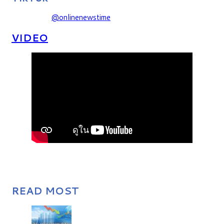
@onlinenewstime
VIDEO
READ MOST