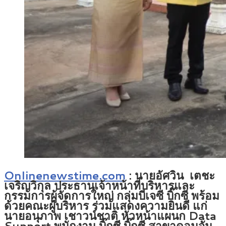
Onlinenewstime.com
: นายอัศวิน เตชะ
เจริญวิกุล ประธานเจ้าหน้าที่บริหารและ
กรรมการผู้จัดการใหญ่ กลุ่มบีเจซี บิ๊กซี พร้อม
ด้วยคณะผู้บริหาร ร่วมแสดงความยินดี แก่
นายอนุภาพ เชาวน์ชาติ หัวหน้าแผนก Data
Support พนักงาน บิ๊กซี บิ๊กซี สาขาดอนจั่น