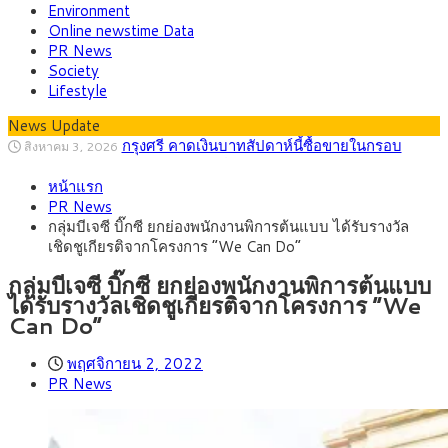
Environment
Online newstime Data
PR News
Society
Lifestyle
News Update
“เอกนิติ” เปิดเครื่องยนต์เศรษฐกิจใหม่ของไทย
สิงหาคม 1, 2026
เดินหน้า 5 ยุทธศาสตร์ รื้อโครงสร้างเศรษฐกิจ ดันไทยโตเต็ม
ภัยเงียบใกล้ตัวเด็ก LSD “แสตมป์เมา” ยาเสพ
กรกฎาคม 27, 2026
ศักยภาพ
หน้าแรก
ติดลายการ์ตูน กรมศุลกากร เตือนผู้ปกครองเฝ้าระวัง หลังยึดล็อต
กรุงศรี คาดเงินบาทสัปดาห์นี้ (27–31 ก.ค.
กรกฎาคม 27, 2026
PR News
ใหญ่จากเยอรมนี
2569) ซื้อขายในกรอบ 33.40-34.00 มองเฟดคงดอกเบี้ย
ครม.ไฟเขียวหลักการ ร่าง พ.ร.ฎ. เปิดทาง รฟม.เดิน
สิงหาคม 5, 2026
กลุ่มบีเจซี บิ๊กซี ยกย่องพนักงานพิการต้นแบบ ได้รับรางวัล
หน้ารถไฟฟ้าสงขลา โมโนเรล 12.54 กม. เชื่อมเมืองหาดใหญ่
สธ.ชี้ รพ.รัฐแบกรับผู้ป่วยบัตรทอง 87% แต่ได้งบ
สิงหาคม 4, 2026
เชิดชูเกียรติจากโครงการ “We Can Do”
รายหัวเพียง 2,618 บาท เสนอทบทวนจัดสรรงบให้สอดคล้องภาระ
กรุงศรี คาดเงินบาทสัปดาห์นี้ซื้อขายในกรอบ
สิงหาคม 3, 2026
งานจริง
33.00-33.60 ติดตามข้อมูลจ้างงานสหรัฐฯ
กลุ่มบีเจซี บิ๊กซี ยกย่องพนักงานพิการต้นแบบ
ได้รับรางวัลเชิดชูเกียรติจากโครงการ “We
Can Do”
พฤศจิกายน 2, 2022
PR News