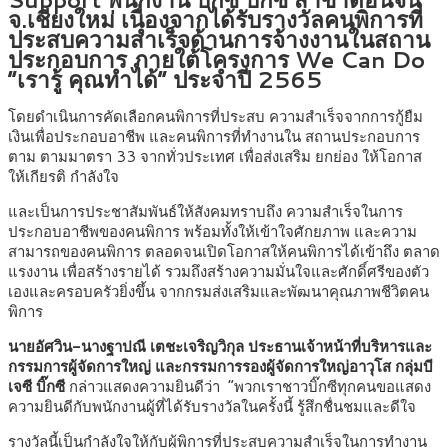
จ.เชียงใหม่ เนื่องจากได้รับรางวัลคนพิการที่
ประสบความสำเร็จด้านการจ้างงานในสถาน
ประกอบการ ภายใต้โครงการ We Can Do
“เรารู้ คุณทำได้” ประจำปี 2565
โดยดำเนินการคัดเลือกคนพิการที่ประสบ ความสำเร็จจากการกู้ยืม
เงินเพื่อประกอบอาชีพ และคนพิการที่ทำงานใน สถานประกอบการ
ตาม ตามมาตรา 33 จากทั่วประเทศ เพื่อส่งเสริม ยกย่อง ให้โอกาส
ให้เกียรติ กำลังใจ
และเป็นการประชาสัมพันธ์ให้สังคมทราบถึง ความสำเร็จในการ
ประกอบอาชีพของคนพิการ พร้อมทั้งให้เข้าใจศักยภาพ และความ
สามารถของคนพิการ ตลอดจนเปิดโอกาสให้คนพิการได้เข้าถึง ตลาด
แรงงาน เพื่อสร้างรายได้ รวมถึงสร้างความมั่นใจและศักดิ์ศรีของตัว
เองและครอบครัวยิ่งขึ้น จากกรมส่งเสริมและพัฒนาคุณภาพชีวิตคน
พิการ
นายอัศวิน-นางฐาปณี เตชะเจริญวิกุล ประธานเจ้าหน้าที่บริหารและ
กรรมการผู้จัดการใหญ่ และกรรมการรองผู้จัดการใหญ่อาวุโส กลุ่มบี
เจซี บิ๊กซี
กล่าวแสดงความยินดีว่า “พวกเราชาวบิ๊กซีทุกคนขอแสดง
ความยินดีกับพนักงานผู้ที่ได้รับรางวัลในครั้งนี้ รู้สึกชื่นชมและดีใจ
รางวัลนี้เป็นกำลังใจให้กับผู้พิการที่ประสบความสำเร็จในการทำงาน