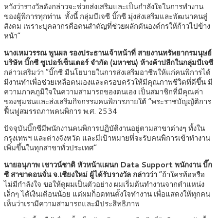
หวังว่ารางวัลดังกล่าวจะช่วยส่งเสริมและเป็นกำลังใจในการทำงาน
ของผู้พิการทุกท่าน ทั้งนี้ กลุ่มบีเจซี บิ๊กซี มุ่งส่งเสริมและพัฒนาคนสู่
สังคม เพราะบุคลากรคือคนสำคัญที่ช่วยผลักดันองค์กรให้ก้าวไปข้าง
หน้า”
นางเหมวรรณ พูนผล รองประธานเจ้าหน้าที่ สายงานทรัพยากรมนุษย์
บริษัท บิ๊กซี ซูเปอร์เซ็นเตอร์ จำกัด (มหาชน) ห้างค้าปลีกในกลุ่มบีเจซี
กล่าวเสริมว่า “บิ๊กซี มีนโยบายในการส่งเสริมอาชีพให้แก่คนพิการได้
มีงานทำเพื่อช่วยเหลือตนเองและครอบครัวให้มีคุณภาพชีวิตที่ดีขึ้น มี
ความภาคภูมิใจในความสามารถของตนเอง เป็นสมาชิกที่มีคุณค่า
ของชุมชนและส่งเสริมกิจกรรมคนพิการภายใต้ “พระราชบัญญัติการ
ฟื้นฟูสมรรถภาพคนพิการ พ.ศ. 2534
ปัจจุบันบิ๊กซีมีพนักงานคนพิการปฏิบัติงานอยู่ตามสาขาต่างๆ ทั้งใน
กรุงเทพฯ และต่างจังหวัด และมีเป้าหมายที่จะรับคนพิการเข้าทำงาน
เพิ่มขึ้นในทุกสาขาทั่วประเทศ”
นายอนุภาพ เชาวน์ชาติ หัวหน้าแผนก Data Support พนักงาน บิ๊ก
ซี สาขาดอนจั่น จ.เชียงใหม่ ผู้ได้รับรางวัล กล่าวว่า
“ถ้าใครท้อหรือ
ไม่มีกำลังใจ ขอให้ดูผมเป็นตัวอย่าง ผมเริ่มต้นทำงานจากตำแหน่ง
เล็กๆ ได้เงินเดือนน้อย แต่ผมก็อดทนตั้งใจทำงาน เพื่อแสดงให้ทุกคน
เห็นว่าเรามีความสามารถและมีประสิทธิภาพ