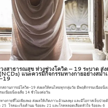
งสาธารณสุข ห่วงช่วงโควิด – 19 ระบาด ส่งผล
ื้อรัง (NCDs) แนะควรมีกิจกรรมทางกายอย่างสม่
ด-19
กสถานการณ์โควิด-19 ส่งผลให้คนไทยทุกกลุ่มวัย มีพฤติกรรมเนือยนิ่งเพ
รมเนือยนิ่งเฉลี่ย 14 ชั่วโมงต่อวัน
มทางกายที่ไม่เพียงพอ ส่งผลให้เกิดภาวะอ้วนลงพุง และมีโอกาสเจ็บป่วยด
ยละ 25 โรคมะเร็งเต้านม ร้อยละ 21 และโรคหลอดเลือดหัวใจ ร้อยละ 6