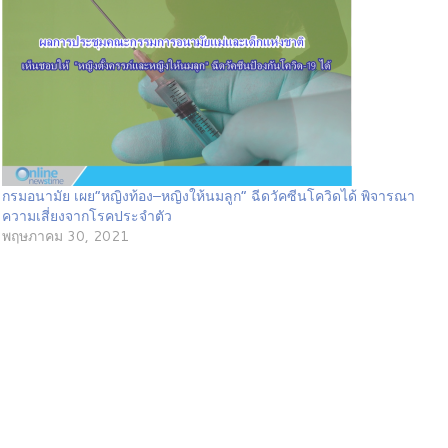
กรมอนามัย เผย“หญิงท้อง–หญิงให้นมลูก” ฉีดวัคซีนโควิดได้ พิจารณา
ความเสี่ยงจากโรคประจำตัว
พฤษภาคม 30, 2021