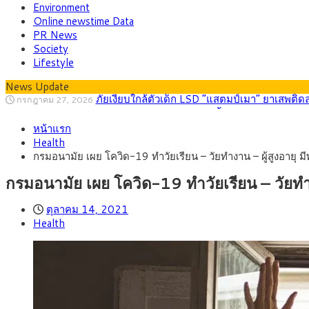
Environment
Online newstime Data
PR News
Society
Lifestyle
News Update
กรุงศรี คาดเงินบาทสัปดาห์นี้ (27–31 ก.ค. 2
กรกฎาคม 27, 2026
ครม.ไฟเขียวหลักการ ร่าง พ.ร.ฎ. เปิดทาง รฟม.เดิ
สิงหาคม 5, 2026
หน้าแรก
สธ.ชี้ รพ.รัฐแบกรับผู้ป่วยบัตรทอง 87% แต่ได้ง
สิงหาคม 4, 2026
Health
กรุงศรี คาดเงินบาทสัปดาห์นี้ซื้อขายในกรอบ 33.0
สิงหาคม 3, 2026
กรมอนามัย เผย โควิด-19 ทำวัยเรียน – วัยทำงาน – ผู้สูงอายุ มีพ
“เอกนิติ” เปิดเครื่องยนต์เศรษฐกิจใหม่ของไทย เดิ
สิงหาคม 1, 2026
ภัยเงียบใกล้ตัวเด็ก LSD “แสตมป์เมา” ยาเสพติด
กรกฎาคม 27, 2026
กรมอนามัย เผย โควิด-19 ทำวัยเรียน – วัยทำงาน
ตุลาคม 14, 2021
Health