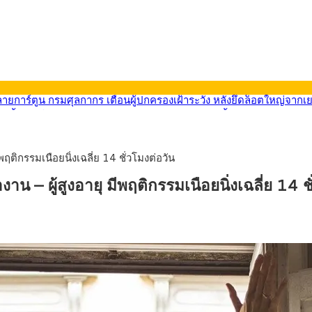
569) ซื้อขายในกรอบ 33.40-34.00 มองเฟดคงดอกเบี้ย
นหน้ารถไฟฟ้าสงขลา โมโนเรล 12.54 กม. เชื่อมเมืองหาดใหญ่
บรายหัวเพียง 2,618 บาท เสนอทบทวนจัดสรรงบให้สอดคล้องภาระงานจริง
0-33.60 ติดตามข้อมูลจ้างงานสหรัฐฯ
ฤติกรรมเนือยนิ่งเฉลี่ย 14 ชั่วโมงต่อวัน
นหน้า 5 ยุทธศาสตร์ รื้อโครงสร้างเศรษฐกิจ ดันไทยโตเต็มศักยภาพ
ลายการ์ตูน กรมศุลกากร เตือนผู้ปกครองเฝ้าระวัง หลังยึดล็อตใหญ่จากเ
 – ผู้สูงอายุ มีพฤติกรรมเนือยนิ่งเฉลี่ย 14 ช