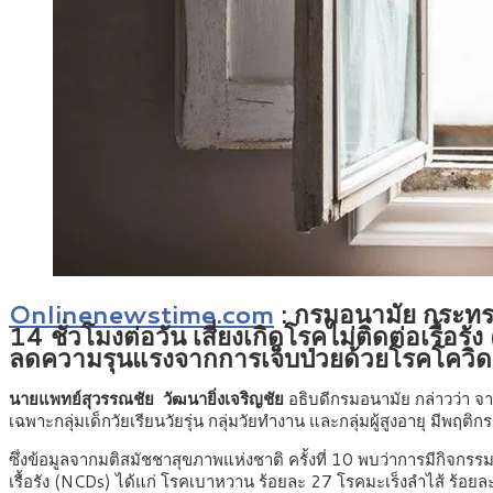
Onlinenewstime.com
:
กรมอนามัย กระทรว
14 ชั่วโมงต่อวัน เสี่ยงเกิดโรคไม่ติดต่อเร
ลดความรุนแรงจากการเจ็บป่วยด้วยโรคโควิ
นายแพทย์สุวรรณชัย วัฒนายิ่งเจริญชัย
อธิบดีกรมอนามัย กล่าวว่า จา
เฉพาะกลุ่มเด็กวัยเรียนวัยรุ่น กลุ่มวัยทำงาน และกลุ่มผู้สูงอายุ มีพฤติกร
ซึ่งข้อมูลจากมติสมัชชาสุขภาพแห่งชาติ ครั้งที่ 10 พบว่าการมีกิจกรร
เรื้อรัง (NCDs) ได้แก่ โรคเบาหวาน ร้อยละ 27 โรคมะเร็งลำไส้ ร้อ