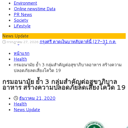
Environment
Online newstime Data
PR News
Society
Lifestyle
News Update
กรุงศรี คาดเงินบาทสัปดาห์นี้ (27–31 ก.ค.
กรกฎาคม 27, 2026
2569) ซื้อขายในกรอบ 33.40-34.00 มองเฟดคงดอกเบี้ย
ครม.ไฟเขียวหลักการ ร่าง พ.ร.ฎ. เปิดทาง รฟม.เดิน
สิงหาคม 5, 2026
หน้าแรก
หน้ารถไฟฟ้าสงขลา โมโนเรล 12.54 กม. เชื่อมเมืองหาดใหญ่
สธ.ชี้ รพ.รัฐแบกรับผู้ป่วยบัตรทอง 87% แต่ได้งบ
สิงหาคม 4, 2026
Health
รายหัวเพียง 2,618 บาท เสนอทบทวนจัดสรรงบให้สอดคล้องภาระ
กรุงศรี คาดเงินบาทสัปดาห์นี้ซื้อขายในกรอบ
สิงหาคม 3, 2026
กรมอนามัย ย้ำ 3 กลุ่มสำคัญต่อสุขาภิบาลอาหาร สร้างความ
งานจริง
33.00-33.60 ติดตามข้อมูลจ้างงานสหรัฐฯ
“เอกนิติ” เปิดเครื่องยนต์เศรษฐกิจใหม่ของไทย
สิงหาคม 1, 2026
ปลอดภัยลดเสี่ยงโควิด 19
เดินหน้า 5 ยุทธศาสตร์ รื้อโครงสร้างเศรษฐกิจ ดันไทยโตเต็ม
ภัยเงียบใกล้ตัวเด็ก LSD “แสตมป์เมา” ยาเสพ
กรกฎาคม 27, 2026
ศักยภาพ
ติดลายการ์ตูน กรมศุลกากร เตือนผู้ปกครองเฝ้าระวัง หลังยึดล็อต
กรมอนามัย ย้ำ 3 กลุ่มสำคัญต่อสุขาภิบาล
ใหญ่จากเยอรมนี
อาหาร สร้างความปลอดภัยลดเสี่ยงโควิด 19
ธันวาคม 21, 2020
Health
News Update