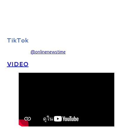
TikTok
@onlinenewstime
VIDEO