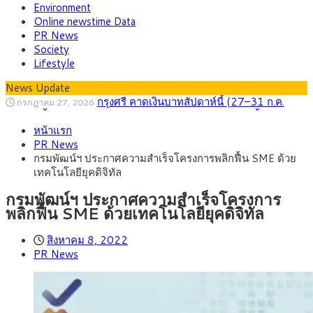
Environment
Online newstime Data
PR News
Society
Lifestyle
News Update
กรุงศรี คาดเงินบาทสัปดาห์นี้ (27–31 ก.ค.
กรกฎาคม 27, 2026
2569) ซื้อขายในกรอบ 33.40-34.00 มองเฟดคงดอกเบี้ย
ครม.ไฟเขียวหลักการ ร่าง พ.ร.ฎ. เปิดทาง รฟม.เดิน
สิงหาคม 5, 2026
หน้าแรก
หน้ารถไฟฟ้าสงขลา โมโนเรล 12.54 กม. เชื่อมเมืองหาดใหญ่
สธ.ชี้ รพ.รัฐแบกรับผู้ป่วยบัตรทอง 87% แต่ได้งบ
สิงหาคม 4, 2026
PR News
รายหัวเพียง 2,618 บาท เสนอทบทวนจัดสรรงบให้สอดคล้องภาระ
กรุงศรี คาดเงินบาทสัปดาห์นี้ซื้อขายในกรอบ
สิงหาคม 3, 2026
กรมพัฒน์ฯ ประกาศความสำเร็จโครงการพลิกฟื้น SME ด้วย
งานจริง
33.00-33.60 ติดตามข้อมูลจ้างงานสหรัฐฯ
“เอกนิติ” เปิดเครื่องยนต์เศรษฐกิจใหม่ของไทย
สิงหาคม 1, 2026
เทคโนโลยียุคดิจิทัล
เดินหน้า 5 ยุทธศาสตร์ รื้อโครงสร้างเศรษฐกิจ ดันไทยโตเต็ม
ภัยเงียบใกล้ตัวเด็ก LSD “แสตมป์เมา” ยาเสพ
กรกฎาคม 27, 2026
ศักยภาพ
ติดลายการ์ตูน กรมศุลกากร เตือนผู้ปกครองเฝ้าระวัง หลังยึดล็อต
กรมพัฒน์ฯ ประกาศความสำเร็จโครงการ
ใหญ่จากเยอรมนี
พลิกฟื้น SME ด้วยเทคโนโลยียุคดิจิทัล
สิงหาคม 8, 2022
PR News