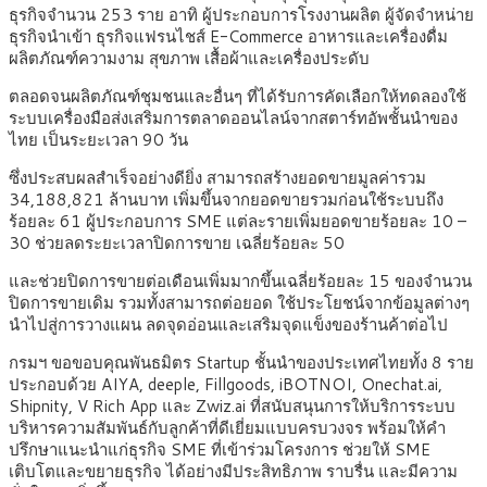
ธุรกิจจำนวน 253 ราย อาทิ ผู้ประกอบการโรงงานผลิต ผู้จัดจำหน่าย
ธุรกิจนำเข้า ธุรกิจแฟรนไชส์ E-Commerce อาหารและเครื่องดื่ม
ผลิตภัณฑ์ความงาม สุขภาพ เสื้อผ้าและเครื่องประดับ
ตลอดจนผลิตภัณฑ์ชุมชนและอื่นๆ ที่ได้รับการคัดเลือกให้ทดลองใช้
ระบบเครื่องมือส่งเสริมการตลาดออนไลน์จากสตาร์ทอัพชั้นนำของ
ไทย เป็นระยะเวลา 90 วัน
ซึ่งประสบผลสำเร็จอย่างดียิ่ง สามารถสร้างยอดขายมูลค่ารวม
34,188,821 ล้านบาท เพิ่มขึ้นจากยอดขายรวมก่อนใช้ระบบถึง
ร้อยละ 61 ผู้ประกอบการ SME แต่ละรายเพิ่มยอดขายร้อยละ 10 –
30 ช่วยลดระยะเวลาปิดการขาย เฉลี่ยร้อยละ 50
และช่วยปิดการขายต่อเดือนเพิ่มมากขึ้นเฉลี่ยร้อยละ 15 ของจำนวน
ปิดการขายเดิม รวมทั้งสามารถต่อยอด ใช้ประโยชน์จากข้อมูลต่างๆ
นำไปสู่การวางแผน ลดจุดอ่อนและเสริมจุดแข็งของร้านค้าต่อไป
กรมฯ ขอขอบคุณพันธมิตร Startup ชั้นนำของประเทศไทยทั้ง 8 ราย
ประกอบด้วย AIYA, deeple, Fillgoods, iBOTNOI, Onechat.ai,
Shipnity, V Rich App และ Zwiz.ai ที่สนับสนุนการให้บริการระบบ
บริหารความสัมพันธ์กับลูกค้าที่ดีเยี่ยมแบบครบวงจร พร้อมให้คำ
ปรึกษาแนะนำแก่ธุรกิจ SME ที่เข้าร่วมโครงการ ช่วยให้ SME
เติบโตและขยายธุรกิจ ได้อย่างมีประสิทธิภาพ ราบรื่น และมีความ