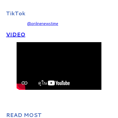
TikTok
@onlinenewstime
VIDEO
READ MOST