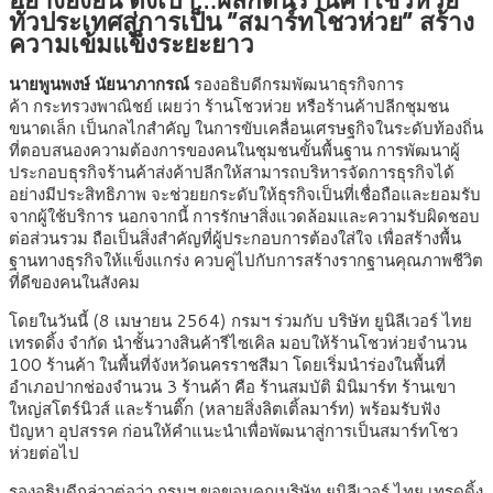
ทั่วประเทศสู่การเป็น “สมาร์ทโชวห่วย” สร้าง
ความเข้มแข็งระยะยาว
นายพูนพงษ์ นัยนาภากรณ์
รองอธิบดีกรมพัฒนาธุรกิจการ
ค้า กระทรวงพาณิชย์ เผยว่า ร้านโชวห่วย หรือร้านค้าปลีกชุมชน
ขนาดเล็ก เป็นกลไกสำคัญ ในการขับเคลื่อนเศรษฐกิจในระดับท้องถิ่น
ที่ตอบสนองความต้องการของคนในชุมชนขั้นพื้นฐาน การพัฒนาผู้
ประกอบธุรกิจร้านค้าส่งค้าปลีกให้สามารถบริหารจัดการธุรกิจได้
อย่างมีประสิทธิภาพ จะช่วยยกระดับให้ธุรกิจเป็นที่เชื่อถือและยอมรับ
จากผู้ใช้บริการ นอกจากนี้ การรักษาสิ่งแวดล้อมและความรับผิดชอบ
ต่อส่วนรวม ถือเป็นสิ่งสำคัญที่ผู้ประกอบการต้องใส่ใจ เพื่อสร้างพื้น
ฐานทางธุรกิจให้แข็งแกร่ง ควบคู่ไปกับการสร้างรากฐานคุณภาพชีวิต
ที่ดีของคนในสังคม
โดยในวันนี้ (8 เมษายน 2564) กรมฯ ร่วมกับ บริษัท ยูนิลีเวอร์ ไทย
เทรดดิ้ง จำกัด นำชั้นวางสินค้ารีไซเคิล มอบให้ร้านโชวห่วยจำนวน
100 ร้านค้า ในพื้นที่จังหวัดนครราชสีมา โดยเริ่มนำร่องในพื้นที่
อำเภอปากช่องจำนวน 3 ร้านค้า คือ ร้านสมบัติ มินิมาร์ท ร้านเขา
ใหญ่สโตร์นิวส์ และร้านติ๊ก (หลายสิ่งลิตเติ้ลมาร์ท) พร้อมรับฟัง
ปัญหา อุปสรรค ก่อนให้คำแนะนำเพื่อพัฒนาสู่การเป็นสมาร์ทโชว
ห่วยต่อไป
รองอธิบดีกล่าวต่อว่า กรมฯ ขอขอบคุณบริษัท ยูนิลีเวอร์ ไทย เทรดดิ้ง