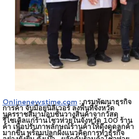
Onlinenewstime.com
: กรมพัฒนาธุรกิจ
การค้า จับมือยูนิลีเวอร์ ลงพื้นที่จังหวัด
นครราชสีมามอบชั้นวางสินค้าจากวัสดุ
รีไซเคิลแก่ร้านโชวห่วยในจังหวัด 100 ร้าน
ค้า เพื่อปรับภาพลักษณ์ร้านค้าให้ดึงดูดลูกค้า
มากขึ้น พร้อมปลูกฝังแนวคิดการทำธุรกิจ
อย่างยั่งยืน ตั้งเป้า…ผลักดันร้านค้าโชวห่วย