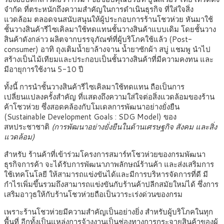
จำกัด ที่ตระหนักถึงความสำคัญในการดำเนินธุรกิจ ที่ใส่ใจสิ่ง
แวดล้อม ตลอดจนสนับสนุนให้ผู้ประกอบการร้านโชวห่วย หันมาใช้
ชั้นวางสินค้ารีไซเคิลมาใช้ทดแทนชั้นวางสินค้าแบบเดิม โดยชั้นวาง
สินค้าดังกล่าว ผลิตจากบรรจุภัณฑ์ที่ผู้บริโภคใช้แล้ว (Post-
consumer) อาทิ ถุงเติมน้ำยาล้างจาน น้ำยาซักผ้า สบู่ แชมพู นำไป
สร้างเป็นไม้เทียมและประกอบเป็นชั้นวางสินค้าที่มีความคงทน และ
มีอายุการใช้งาน 5-10 ปี
ทั้งนี้ การนำชั้นวางสินค้ารีไซเคิลมาใช้ทดแทน ถือเป็นการ
เปลี่ยนแปลงครั้งสำคัญ ที่แสดงถึงความใส่ใจต่อสิ่งแวดล้อมของร้าน
ค้าโชวห่วย ซึ่งสอดคล้องกับโมเดลการพัฒนาอย่างยั่งยืน
(Sustainable Development Goals : SDG Model) ของ
สหประชาชาติ
(การพัฒนาอย่างยั่งยืนในด้านเศรษฐกิจ สังคม และสิ่ง
แวดล้อม)
สำหรับ ร้านค้าที่เข้าร่วมโครงการสมาร์ทโชวห่วยของกรมพัฒนา
ธุรกิจการค้า จะได้รับการพัฒนาภาพลักษณ์ร้านค้า และส่งเสริมการ
ใช้เทคโนโลยี ให้สามารถแข่งขันได้และมีการบริหารจัดการที่ดี มี
กำไรเพิ่มขึ้นรวมถึงสามารถแข่งขันกับร้านค้าปลีกสมัยใหม่ได้ ซึ่งการ
เสริมอาวุธให้กับร้านโชวห่วยถือเป็นวาระเร่งด่วนของกรม
เพราะร้านโชวห่วยมีความสำคัญเป็นอย่างยิ่ง สำหรับผู้บริโภคในทุก
พื้นที่ อีกทั้งเป็นแหล่งการจ้างงานเป็นช่องทางการกระจายสินค้าของผู้