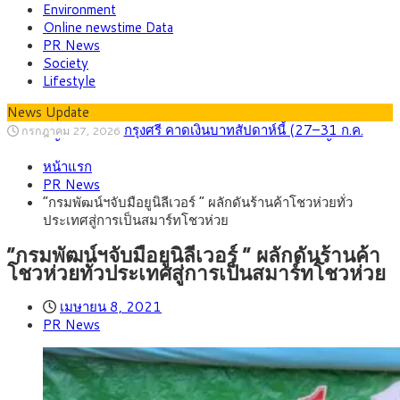
Environment
Online newstime Data
PR News
Society
Lifestyle
News Update
กรุงศรี คาดเงินบาทสัปดาห์นี้ (27–31 ก.ค.
กรกฎาคม 27, 2026
2569) ซื้อขายในกรอบ 33.40-34.00 มองเฟดคงดอกเบี้ย
ครม.ไฟเขียวหลักการ ร่าง พ.ร.ฎ. เปิดทาง รฟม.เดิน
สิงหาคม 5, 2026
หน้าแรก
หน้ารถไฟฟ้าสงขลา โมโนเรล 12.54 กม. เชื่อมเมืองหาดใหญ่
สธ.ชี้ รพ.รัฐแบกรับผู้ป่วยบัตรทอง 87% แต่ได้งบ
สิงหาคม 4, 2026
PR News
รายหัวเพียง 2,618 บาท เสนอทบทวนจัดสรรงบให้สอดคล้องภาระ
กรุงศรี คาดเงินบาทสัปดาห์นี้ซื้อขายในกรอบ
สิงหาคม 3, 2026
“กรมพัฒน์ฯจับมือยูนิลีเวอร์ ” ผลักดันร้านค้าโชวห่วยทั่ว
งานจริง
33.00-33.60 ติดตามข้อมูลจ้างงานสหรัฐฯ
“เอกนิติ” เปิดเครื่องยนต์เศรษฐกิจใหม่ของไทย
สิงหาคม 1, 2026
ประเทศสู่การเป็นสมาร์ทโชวห่วย
เดินหน้า 5 ยุทธศาสตร์ รื้อโครงสร้างเศรษฐกิจ ดันไทยโตเต็ม
ภัยเงียบใกล้ตัวเด็ก LSD “แสตมป์เมา” ยาเสพ
กรกฎาคม 27, 2026
ศักยภาพ
ติดลายการ์ตูน กรมศุลกากร เตือนผู้ปกครองเฝ้าระวัง หลังยึดล็อต
“กรมพัฒน์ฯจับมือยูนิลีเวอร์ ” ผลักดันร้านค้า
ใหญ่จากเยอรมนี
โชวห่วยทั่วประเทศสู่การเป็นสมาร์ทโชวห่วย
เมษายน 8, 2021
PR News