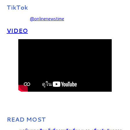
TikTok
@onlinenewstime
VIDEO
READ MOST