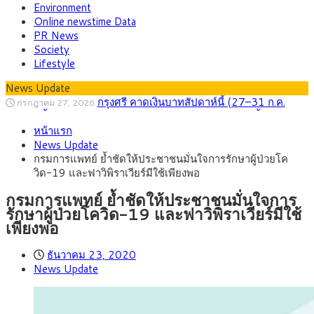
Environment
Online newstime Data
PR News
Society
Lifestyle
News Update
กรุงศรี คาดเงินบาทสัปดาห์นี้ (27–31 ก.ค.
กรกฎาคม 27, 2026
2569) ซื้อขายในกรอบ 33.40-34.00 มองเฟดคงดอกเบี้ย
ครม.ไฟเขียวหลักการ ร่าง พ.ร.ฎ. เปิดทาง รฟม.เดิน
สิงหาคม 5, 2026
หน้าแรก
หน้ารถไฟฟ้าสงขลา โมโนเรล 12.54 กม. เชื่อมเมืองหาดใหญ่
สธ.ชี้ รพ.รัฐแบกรับผู้ป่วยบัตรทอง 87% แต่ได้งบ
สิงหาคม 4, 2026
News Update
รายหัวเพียง 2,618 บาท เสนอทบทวนจัดสรรงบให้สอดคล้องภาระ
กรุงศรี คาดเงินบาทสัปดาห์นี้ซื้อขายในกรอบ
สิงหาคม 3, 2026
กรมการแพทย์ ย้ำชัดให้ประชาชนมั่นใจการรักษาผู้ป่วยโค
งานจริง
33.00-33.60 ติดตามข้อมูลจ้างงานสหรัฐฯ
“เอกนิติ” เปิดเครื่องยนต์เศรษฐกิจใหม่ของไทย
สิงหาคม 1, 2026
วิด-19 และฟาวิพิราเวียร์มีใช้เพียงพอ
เดินหน้า 5 ยุทธศาสตร์ รื้อโครงสร้างเศรษฐกิจ ดันไทยโตเต็ม
ภัยเงียบใกล้ตัวเด็ก LSD “แสตมป์เมา” ยาเสพ
กรกฎาคม 27, 2026
ศักยภาพ
ติดลายการ์ตูน กรมศุลกากร เตือนผู้ปกครองเฝ้าระวัง หลังยึดล็อต
กรมการแพทย์ ย้ำชัดให้ประชาชนมั่นใจการ
ใหญ่จากเยอรมนี
รักษาผู้ป่วยโควิด-19 และฟาวิพิราเวียร์มีใช้
เพียงพอ
ธันวาคม 23, 2020
News Update