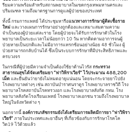
รียมความพร้อมสำหรับสถานพยาบาลในเขตกรุงเทพมหานครและ
ปริมณฑล รวมถึงมาตรฐานการดูแลผู้ป่วยของประเทศ
ทั้งนี้ กรมการแพทย์ ได้ประชุมหารือ
แนวทางการรักษาผู้ติดเชื้อราย
ใหม่
และวางแผนการรักษาอย่างถูกต้องและเหมาะสมตามความ
จำเป็นของผู้ป่วยแต่ละราย โดยผู้ป่วยจะได้รับการรักษาตัวในโรง
พยาบาลเป็นระยะเวลาไม่น้อยกว่า 10 วัน หากติดตามอาการจนผู้
ป่วยหายเป็นปกติและไม่มีอาการแทรกซ้อนอย่างน้อย 48 ชั่วโมง ผู้
ป่วยสามารถกลับบ้านได้ ซึ่งเป็นระบบการรักษาที่มีประสิทธิภาพและ
ครบวงจร
ในกรณีที่ผู้ป่วยมีความจำเป็นต้องใช้ยาต้านไวรัส
กระทรวง
สาธารณสุขได้จัดเตรียมยา “ฟาวิพิราเวียร์” ไว้ประมาณ 488,200
เม็ด
และยืนยันว่ายายังไม่หมดอายุแน่นอน โดยจะกระจายยาไปยัง
โรงพยาบาลต่างๆ เช่น สถาบันบำราศนราดูร โรงพยาบาลราชวิถี โรง
พยาบาลโรคสถาบันโรคทรวงอก และโรงพยาบาลสังกัด กทม. โรง
พยาบาลสังกัดโรงเรียนแพทย์ โรงพยาบาลเอกชน รวมถึงโรงพยาบาล
ใหญ่ในจังหวัดต่าง ๆ
นอกจากนี้
องค์การเภสัชกรรมยังได้เตรียมการผลิตมีการยา “ฟาวิพิรา
เวียร์”
ภายในประเทศและยาอื่นๆ ที่เกี่ยวข้องกับการรักษาโรคโค
วิด19 ไว้ด้วยแล้ว