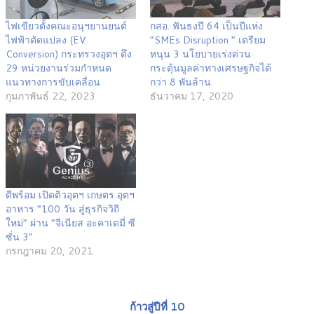
ไฟเขียวตั้งคณะอนุฯยานยนต์
กสอ. ฟันธงปี 64 เป็นปีแห่ง
ไฟฟ้าดัดแปลง (EV
“SMEs Disruption ” เตรียม
Conversion) กระทรวงอุตฯ ดึง
หนุน 3 นโยบายเร่งด่วน
29 หน่วยงานร่วมกำหนด
กระตุ้นมูลค่าทางเศรษฐกิจได้
แนวทางการขับเคลื่อน
กว่า 8 พันล้าน
กุมภาพันธ์ 22, 2023
ธันวาคม 17, 2020
ดีพร้อม เปิดติวอุตฯ เกษตร อุตฯ
อาหาร “100 วัน สู่ธุรกิจวิถี
ใหม่” ผ่าน “จีเนียส อะคาเดมี่ ซี
ซั่น 3”
กรกฎาคม 20, 2021
ก้าวสู่ปีที่ 10