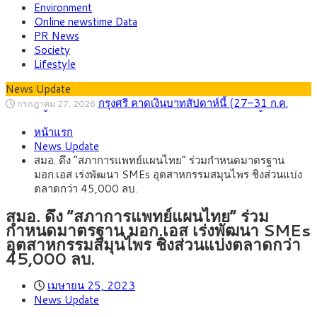
Environment
Online newstime Data
PR News
Society
Lifestyle
News Update
กรุงศรี คาดเงินบาทสัปดาห์นี้ (27–31 ก.ค.
กรกฎาคม 27, 2026
2569) ซื้อขายในกรอบ 33.40-34.00 มองเฟดคงดอกเบี้ย
ครม.ไฟเขียวหลักการ ร่าง พ.ร.ฎ. เปิดทาง รฟม.เดิน
สิงหาคม 5, 2026
หน้าแรก
หน้ารถไฟฟ้าสงขลา โมโนเรล 12.54 กม. เชื่อมเมืองหาดใหญ่
สธ.ชี้ รพ.รัฐแบกรับผู้ป่วยบัตรทอง 87% แต่ได้งบ
สิงหาคม 4, 2026
News Update
รายหัวเพียง 2,618 บาท เสนอทบทวนจัดสรรงบให้สอดคล้องภาระ
กรุงศรี คาดเงินบาทสัปดาห์นี้ซื้อขายในกรอบ
สิงหาคม 3, 2026
สมอ. ดึง “สภาการแพทย์แผนไทย” ร่วมกำหนดมาตรฐาน
งานจริง
33.00-33.60 ติดตามข้อมูลจ้างงานสหรัฐฯ
“เอกนิติ” เปิดเครื่องยนต์เศรษฐกิจใหม่ของไทย
สิงหาคม 1, 2026
มอก.เอส เร่งพัฒนา SMEs อุตสาหกรรมสมุนไพร ชิงส่วนแบ่ง
เดินหน้า 5 ยุทธศาสตร์ รื้อโครงสร้างเศรษฐกิจ ดันไทยโตเต็ม
ภัยเงียบใกล้ตัวเด็ก LSD “แสตมป์เมา” ยาเสพ
กรกฎาคม 27, 2026
ตลาดกว่า 45,000 ลบ.
ศักยภาพ
ติดลายการ์ตูน กรมศุลกากร เตือนผู้ปกครองเฝ้าระวัง หลังยึดล็อต
ใหญ่จากเยอรมนี
สมอ. ดึง “สภาการแพทย์แผนไทย” ร่วม
กำหนดมาตรฐาน มอก.เอส เร่งพัฒนา SMEs
อุตสาหกรรมสมุนไพร ชิงส่วนแบ่งตลาดกว่า
45,000 ลบ.
เมษายน 25, 2023
News Update