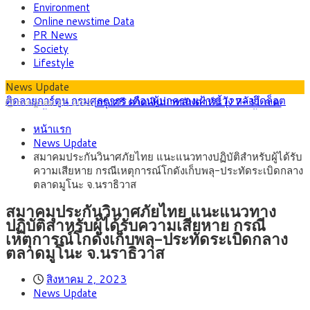
Environment
Online newstime Data
PR News
Society
Lifestyle
News Update
กรุงศรี คาดเงินบาทสัปดาห์นี้ (27–31 ก.ค.
กรกฎาคม 27, 2026
2569) ซื้อขายในกรอบ 33.40-34.00 มองเฟดคงดอกเบี้ย
ครม.ไฟเขียวหลักการ ร่าง พ.ร.ฎ. เปิดทาง รฟม.เดิน
สิงหาคม 5, 2026
หน้าแรก
หน้ารถไฟฟ้าสงขลา โมโนเรล 12.54 กม. เชื่อมเมืองหาดใหญ่
สธ.ชี้ รพ.รัฐแบกรับผู้ป่วยบัตรทอง 87% แต่ได้งบ
สิงหาคม 4, 2026
News Update
รายหัวเพียง 2,618 บาท เสนอทบทวนจัดสรรงบให้สอดคล้องภาระ
กรุงศรี คาดเงินบาทสัปดาห์นี้ซื้อขายในกรอบ
สิงหาคม 3, 2026
สมาคมประกันวินาศภัยไทย แนะแนวทางปฏิบัติสำหรับผู้ได้รับ
งานจริง
33.00-33.60 ติดตามข้อมูลจ้างงานสหรัฐฯ
“เอกนิติ” เปิดเครื่องยนต์เศรษฐกิจใหม่ของไทย
สิงหาคม 1, 2026
ความเสียหาย กรณีเหตุการณ์โกดังเก็บพลุ-ประทัดระเบิดกลาง
เดินหน้า 5 ยุทธศาสตร์ รื้อโครงสร้างเศรษฐกิจ ดันไทยโตเต็ม
ภัยเงียบใกล้ตัวเด็ก LSD “แสตมป์เมา” ยาเสพ
กรกฎาคม 27, 2026
ตลาดมูโนะ จ.นราธิวาส
ศักยภาพ
ติดลายการ์ตูน กรมศุลกากร เตือนผู้ปกครองเฝ้าระวัง หลังยึดล็อต
ใหญ่จากเยอรมนี
สมาคมประกันวินาศภัยไทย แนะแนวทาง
ปฏิบัติสำหรับผู้ได้รับความเสียหาย กรณี
เหตุการณ์โกดังเก็บพลุ-ประทัดระเบิดกลาง
ตลาดมูโนะ จ.นราธิวาส
สิงหาคม 2, 2023
News Update