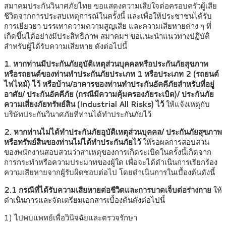
สมาคมประกันวินาศภัยไทย ขอแสดงความเสียใจต่อครอบครัวผู้เสีย
ชีวิตจากการประสบเหตุการณ์ในครั้งนี้ และเพื่อให้ประชาชนได้รับ
การเยียวยา บรรเทาความความสูญเสีย และความเสียหายต่าง ๆ ที่
เกิดขึ้นได้อย่างมีประสิทธิภาพ สมาคมฯ ขอแนะนำแนวทางปฏิบัติ
สำหรับผู้ได้รับความเสียหาย ดังต่อไปนี้
1. หากท่านมีประกันภัยอุบัติเหตุส่วนบุคคลหรือประกันภัยสุขภาพ
หรือรถยนต์ของท่านทำประกันภัยประเภท 1 หรือประเภท 2 (รถยนต์
ไฟไหม้) ไว้ หรือบ้าน/อาคารของท่านทำประกันอัคคีภัยสำหรับที่อยู่
อาศัย/ ประกันอัคคีภัย (กรณีมีความคุ้มครองภัยระเบิด)/ ประกันภัย
ความเสี่ยงภัยทรัพย์สิน (Industrial All Risks) ไว้
ให้แจ้งเหตุกับ
บริษัทประกันวินาศภัยที่ท่านได้ทำประกันภัยไว้
2. หากท่านไม่ได้ทำประกันภัยอุบัติเหตุส่วนบุคคล/ ประกันภัยสุขภาพ
หรือทรัพย์สินของท่านไม่ได้ทำประกันภัยไว้
ให้รอผลการสอบสวน
ของพนักงานสอบสวนว่าสาเหตุของการเกิดระเบิดในครั้งนี้เกิดจาก
การกระทำหรือความประมาทของผู้ใด เพื่อจะได้ดำเนินการเรียกร้อง
ความเสียหายจากผู้รับผิดชอบต่อไป โดยดำเนินการในเบื้องต้นดังนี้
2.1 กรณีที่ได้รับความเสียหายต่อชีวิตและการบาดเจ็บต่อร่างกาย
ให้
ดำเนินการและจัดเตรียมเอกสารเบื้องต้นดังต่อไปนี้
1) ไปพบแพทย์เพื่อวินิจฉัยและตรวจรักษา