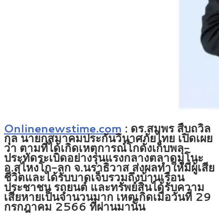
Onlinenewstime.com
: ดร.สมพร สืบถวิล
กุล นายกสมาคมประกันวินาศภัยไทย เปิดเผย
ว่า ตามที่ได้เกิดเหตุการณ์โกดังเก็บพลุ-
ประทัดระเบิดอย่างรุนแรงกลางตลาดมูโนะ
อ.สุไหงโก-ลก จ.นราธิวาส ส่งผลทำให้มีผู้เสีย
ชีวิตและได้รับบาดเจ็บรวมถึงบ้านเรือน
ประชาชน รถยนต์ และทรัพย์สินได้รับความ
เสียหายเป็นจำนวนมาก เหตุเกิดเมื่อวันที่ 29
กรกฎาคม 2566 ที่ผ่านมานั้น