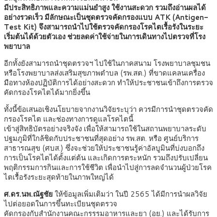
มีประสิทธิภาพและความแม่นยำสูง ใช้งานสะดวก รวมถึงอ่านผลได้
อย่างรวดเร็ว มีลักษณะเป็นชุดตรวจคัดกรองแบบ ATK (Antigen-
Test Kit) จึงสามารถนำไปใช้ตรวจคัดกรองโรคไตเรื้อรังในระยะ
เริ่มต้นได้ด้วยตัวเอง ช่วยลดค่าใช้จ่ายในการเดินทางไปตรวจที่โรง
พยาบาล
อีกทั้งยังสามารถนำชุดตรวจฯ ไปใช้ในภาคสนาม โรงพยาบาลชุมชน
หรือโรงพยาบาลส่งเสริมสุขภาพตำบล (รพ.สต.) ที่ขาดแคลนเครื่อง
มือทางห้องปฏิบัติการได้อย่างสะดวก ทำให้ประชาชนเข้าถึงการตรวจ
คัดกรองโรคไตได้มากยิ่งขึ้น
ทั้งนี้ข้อเสนอเชิงนโยบายจากงานวิจัยระบุว่า ควรมีการนำชุดตรวจคัด
กรองโรคไต และช่องทางการดูแลโรคไตนี้
เข้าสู่สิทธิบัตรอย่างจริงจัง เพื่อให้สามารถใช้ในสถานพยาบาลระดับ
ปฐมภูมิที่ใกล้ชิดกับประชาชนที่สุดอย่าง รพ.สต. หรือ ศูนย์บริการ
สาธารณสุข (ศบส.) ซึ่งจะช่วยให้ประชาชนรู้ค่าอัลบูมินที่บ่งบอกถึง
การเป็นโรคไตได้ตั้งแต่ต้น และเกิดการตระหนัก รวมถึงปรับเปลี่ยน
พฤติกรรมการกินและการใช้ชีวิต เพื่อนำไปสู่การลดจำนวนผู้ป่วยโรค
ไตเรื้อรังระยะสุดท้ายในภาพใหญ่ได้
ศ.ดร.นพ.ณัฐชัย
ให้ข้อมูลเพิ่มเติมว่า ในปี 2565 ได้มีการนำผลวิจัย
ไปต่อยอดในการขึ้นทะเบียนชุดตรวจ
คัดกรองกับสำนักงานคณะกรรรมอาหารและยา (อย.) และได้รับการ