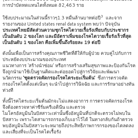
การบำบัดทดแทนไตทั้งหมด 82,463 ราย
3
ใช้งบประมาณในส่วนนี้ราวๆ1.3 หมื่นล้านบาทต่อปี
และจาก
รายงานของ United states renal data system พบว่า ปัจจุบัน
ประเทศไทยมีสัดส่วนความชุกโรคไตวายเรื้อรังเทียบกับประชากร
เป็นอันดับ 2 ของโลก และมีอัตราเพิ่มของโรคไตวายเรื้อรังเร็วที่สุด
เป็นอันดับ 1 ของโลก คือเพิ่มขึ้นถึงร้อยละ 19 ต่อปี
ดังนั้นเพื่อเป็นการสร้างคุณภาพชีวิตที่ดีให้กับผู้ป่วย ควบคู่ไปกับการ
ประหยัดงบประมาณของประเทศ
แนวทางการ ‘สร้างนำซ่อม’ หรือการสร้างเสริมสุขภาพและป้องกันโรค
จึงถูกนำมาใช้เป็นฐานคิดและต่อยอดไปสู่การวิจัยและพัฒนา
นวัตกรรม
‘ชุดตรวจคัดกรองโรคไตระยะเริ่มต้น’
ซึ่งการตรวจคัด
กรองโรคไตตั้งแต่เนิ่นๆ จะนำไปสู่การวินิจฉัย และการรักษาอย่างทัน
ท่วงที
ทั้งนี้โรคไตระยะเริ่มต้นมักจะไม่แสดงอาการ การตรวจคัดกรองโรค
จึงต้องตรวจหาค่าซีรั่มครีเอตินีน และตรวจ
ไมโครอัลบูมินในปัสสาวะเท่านั้นซึ่งอัลบูมินที่ปกติจะตรวจไม่พบใน
ปัสสาวะ เพราะไตสามารถกรองเก็บเอาไว้ได้ ในทางกลับกันถ้าตรวจ
พบอัลบูมินในปัสสาวะจะหมายถึงประสิทธิภาพการกรองของไตลดลง
และเสี่ยงที่จะเป็นโรคไตเรื้อรัง