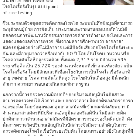
แนวทางการตรวจคัดกรอง
โรคไตเรื้อรังในรูปแบบ point
of care testing
ซึ่งประกอบด้วยชุดตรวจคัดกรองโรคไต ระบบบันทึกข้อมูลที่สามารถ
ระบุตัวตนผู้ป่วย การจัดเก็บ ประมวลและรายงานผลแบบอัตโนมัติ
ตลอดจนการพัฒนานวัตกรรมการตรวจค่าการทำงานของไตและการ
แสดงแสดงผลค่าการตรวจ ซึ่งจากผลการศึกษาพบว่า จากอาสา
สมัครกลุ่มตัวอย่างที่ไม่มีอาการ แต่มีปัจจัยเสี่ยงต่อโรคไตเรื้อรังระยะ
ต้น และมีอายุมากกว่าหรือเท่ากับ 60 ปี โดยเป็นโรคเบาหวาน หรือ
โรคความดันโลหิตสูงร่วมด้วย ทั้งหมด 2,313 ราย มีจำนวน 595
ราย หรือคิดเป็น 25.72% ของจำนวนทั้งหมดที่เข้าเกณฑ์สงสัยว่าเป็น
โรคไตเรื้อรัง โดยมีลักษณะที่เชื่อมโยงกับการเป็นโรคไตเรื้อรัง อาทิ
อายุ เพศชาย โรคความดันโลหิตสูง โรคไขมันในเลือดสูง มีน้ำหนัก
ตัวมาก ความยาวรอบเอวเกินเกณฑ์มาตรฐาน
นอกจากนี้การตรวจความผิดปกติของปริมาณอัลบูมินในปัสสาวะ
สามารถตรวจพบได้เร็วกว่าและบ่อยกว่าความผิดปกติของอัตราการก
รองของไต โดยข้อมูลของกลุ่มอาสาสมัครที่เข้าเกณฑ์สงสัยพบว่า มี
จำนวนอาสาสมัครที่มีปริมาณอัลบูมินต่อครีเอตินีน ในปัสสาวะผิด
ปกติมากกว่าจำนวนอาสาสมัครที่มีอัตราการกรองของไตผิดปกติ ดัง
นั้นการตรวจวัดปริมาณอัลบูมินในปัสสาวะจึงมีความสำคัญในการ
ตรวจคัดกรองโรคไตเรื้อรังระยะเริ่มต้น โดยเฉพาะอย่างยิ่งในกลุ่มที่มี