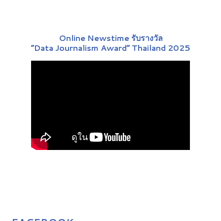
Online Newstime รับรางวัล
“Data Journalism Award” Thailand 2025