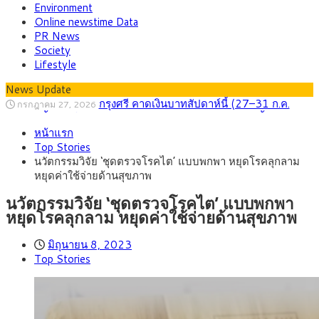
Environment
Online newstime Data
PR News
Society
Lifestyle
News Update
กรุงศรี คาดเงินบาทสัปดาห์นี้ (27–31 ก.ค.
กรกฎาคม 27, 2026
2569) ซื้อขายในกรอบ 33.40-34.00 มองเฟดคงดอกเบี้ย
ครม.ไฟเขียวหลักการ ร่าง พ.ร.ฎ. เปิดทาง รฟม.เดิน
สิงหาคม 5, 2026
หน้าแรก
หน้ารถไฟฟ้าสงขลา โมโนเรล 12.54 กม. เชื่อมเมืองหาดใหญ่
สธ.ชี้ รพ.รัฐแบกรับผู้ป่วยบัตรทอง 87% แต่ได้งบ
สิงหาคม 4, 2026
Top Stories
รายหัวเพียง 2,618 บาท เสนอทบทวนจัดสรรงบให้สอดคล้องภาระ
กรุงศรี คาดเงินบาทสัปดาห์นี้ซื้อขายในกรอบ
สิงหาคม 3, 2026
นวัตกรรมวิจัย ‘ชุดตรวจโรคไต’ แบบพกพา หยุดโรคลุกลาม
งานจริง
33.00-33.60 ติดตามข้อมูลจ้างงานสหรัฐฯ
“เอกนิติ” เปิดเครื่องยนต์เศรษฐกิจใหม่ของไทย
สิงหาคม 1, 2026
หยุดค่าใช้จ่ายด้านสุขภาพ
เดินหน้า 5 ยุทธศาสตร์ รื้อโครงสร้างเศรษฐกิจ ดันไทยโตเต็ม
ภัยเงียบใกล้ตัวเด็ก LSD “แสตมป์เมา” ยาเสพ
กรกฎาคม 27, 2026
ศักยภาพ
ติดลายการ์ตูน กรมศุลกากร เตือนผู้ปกครองเฝ้าระวัง หลังยึดล็อต
นวัตกรรมวิจัย ‘ชุดตรวจโรคไต’ แบบพกพา
ใหญ่จากเยอรมนี
หยุดโรคลุกลาม หยุดค่าใช้จ่ายด้านสุขภาพ
มิถุนายน 8, 2023
Top Stories