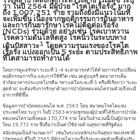
ว่า ในปี 2564 มีผู้ป่วย “โรคไตเรื้อรัง” มาก
ถึง 1,007,251 ราย รวมถึงยังมีแนวโน้มที่
จะเพิ่มขึ้น เนื่องจากพฤติกรรมการกินอาหาร
และการกินยารักษาโรคไม่ติดต่อเรื้อรัง
(NCDs) ร่วมด้วย อย่างเช่น โรคเบาหวาน
โรคความดันโลหิตสูง โรคนิ่วในระบบทาง
1
เดินปัสสาวะ
โดยความรุนแรงของโรคไต
เรื้อรัง แบ่งออกเป็น 5 ระยะ ตามประสิทธิภาพ
ที่ไตสามารถทำงานได้
โดยการดูแลรักษา ระยะที่ 1-4 จะสามารถทำได้ด้วยการปรับเปลี่ยน
พฤติกรรมการกิน และการใช้ชีวิต เช่น งดสูบบุหรี่ ลดอาหารเค็ม
จำกัดอาหารประเภทโปรตีน ฯลฯ แต่ในระยะที่ 5 หรือที่เรียกว่า ‘ระยะ
สุดท้าย’ จะต้องรับการรักษาด้วยการบำบัดทดแทนไตร่วมด้วยจึงจะมี
อาการที่ดีขึ้น
ข้อมูลการบำบัดทดแทนไต พ.ศ. 2563 โดย สมาคมโรคไตแห่ง
ประเทศไทย ระบุว่า ในปี 2563 ความชุกของผู้ป่วยที่ได้รับการบำบัด
ทดแทนไตรวมทั้งหมด 170,774 ราย โดยในจำนวนนี้เป็นผู้ป่วยราย
ใหม่ 19,772 ราย ซึ่งถือว่าเป็นค่าใช้จ่ายด้านสุขภาพที่รัฐต้อง
2
สนับสนุนเป็นจำนวนมาก
เช่นในระบบหลักประกันสุขภาพแห่งชาติ
(บัตรทอง) ที่ในปี 2565 มีผู้ป่วยไตวายเรื้อรังระยะสุดท้ายซึ่งต้องรับ