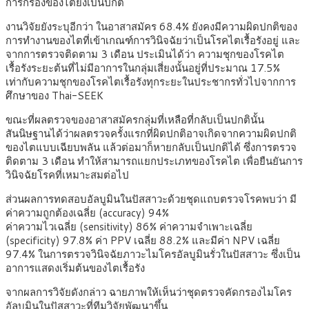
การกรองของไตยังเป็นปกติ
งานวิจัยยังระบุอีกว่า ในอาสาสมัคร 68.4% ยังคงมีความผิดปกติของ
การทำงานของไตที่เข้าเกณฑ์การวินิจฉัยว่าเป็นโรคไตเรื้อรังอยู่ และ
จากการตรวจติดตาม 3 เดือน ประเมินได้ว่า ความชุกของโรคไต
เรื้อรังระยะต้นที่ไม่มีอาการในกลุ่มเสี่ยงนั้นอยู่ที่ประมาณ 17.5%
เท่ากับความชุกของโรคไตเรื้อรังทุกระยะในประชากรทั่วไปจากการ
ศึกษาของ Thai-SEEK
ขณะที่ผลตรวจของอาสาสมัครกลุ่มที่เหลือที่กลับเป็นปกตินั้น
สันนิษฐานได้ว่าผลตรวจครั้งแรกที่ผิดปกติอาจเกิดจากความผิดปกติ
ของไตแบบเฉียบพลัน แล้วต่อมาก็หายกลับเป็นปกติได้ ซึ่งการตรวจ
ติดตาม 3 เดือน ทำให้สามารถแยกประเภทของโรคไต เพื่อยืนยันการ
วินิจฉัยโรคที่เหมาะสมต่อไป
ส่วนผลการทดสอบอัลบูมินในปัสสาวะด้วยชุดแถบตรวจโรคพบว่า มี
ค่าความถูกต้องเฉลี่ย (accuracy) 94%
ค่าความไวเฉลี่ย (sensitivity) 86% ค่าความจำเพาะเฉลี่ย
(specificity) 97.8% ค่า PPV เฉลี่ย 88.2% และมีค่า NPV เฉลี่ย
97.4% ในการตรวจวินิจฉัยภาวะไมโครอัลบูมินรั่วในปัสสาวะ ซึ่งเป็น
อาการแสดงเริ่มต้นของไตเรื้อรัง
จากผลการวิจัยดังกล่าว ฉายภาพให้เห็นว่าชุดตรวจคัดกรองไมโคร
อัลบูมินในปัสสาวะที่ทีมวิจัยพัฒนาขึ้น