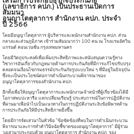
(เลขาธิการ คปภ.) เป็นประธานเปิดการ
สัมมนา
อนุญาโตตุลาการ สำนักงาน คปภ. ประจำ
ปี 2566
โดยมีอนุญาโตตุลาการ ผู้บริหารและพนักงานสำนักงาน คปภ. ส่วน
กลางและส่วนภูมิภาค เข้าร่วมสัมมนากว่า 100 คน ณ โรงแรมอัศวิน
แกรนด์ คอนเวนชั่น กรุงเทพมหานคร
โดยมีวัตถุประสงค์เพื่อเพิ่มประสิทธิภาพและสนับสนุนความรู้ทาง
วิชาการอันเกี่ยวกับกฎหมายด้านการประกันภัยที่มีการแก้ไขปรับปรุง
ตลอดจนเงื่อนไขกรมธรรม์ประกันภัยรูปแบบใหม่ ๆ ที่มีอยู่ในปัจจุบัน
ซึ่งจะเป็นประโยชน์ต่อการดำเนินกระบวนพิจารณาของ
อนุญาโตตุลาการของสำนักงาน คปภ.
อีกทั้งเพื่อให้อนุญาโตตุลาการและพนักงานเจ้าหน้าที่ผู้เกี่ยวข้องได้มี
โอกาสพบปะหารือ แลกเปลี่ยนเรียนรู้ ประสบการณ์ในการปฏิบัติงาน
ที่ผ่านมาเพื่อนำไปเป็นแนวทางในการปฏิบัติงานระงับข้อพิพาทด้าน
การประกันภัยให้มีประสิทธิภาพยิ่งขึ้น
โดยมีการจัดเสวนาในหัวข้อ “ข้อขัดข้องที่พบในการดำเนินกระบวน
พิจารณาและการทำคำวินิจฉัยชี้ขาดของอนุญาโตตุลาการ” มีผู้ร่วม
วงเสวนาประกอบด้วย อนุญาโตตุลาการ สำนักงาน คปภ. รอง