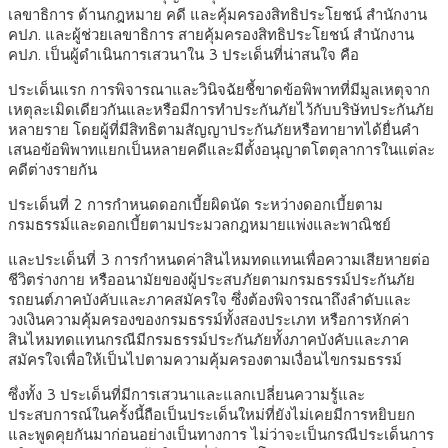
เลขาธิการ ด้านกฎหมาย คดี และคุ้มครองสิทธิประโยชน์ สำนักงาน
คปภ. และผู้ช่วยเลขาธิการ สายคุ้มครองสิทธิประโยชน์ สำนักงาน
คปภ. เป็นผู้ดำเนินการเสวนาใน 3 ประเด็นที่น่าสนใจ คือ
ประเด็นแรก การพิจารณาและวินิจฉัยชี้ขาดข้อพิพาทที่มีมูลเหตุจาก
เหตุละเมิดเดียวกันและหรือมีการทำประกันภัยไว้กับบริษัทประกันภัย
หลายราย โดยผู้ที่มีสิทธิตามสัญญาประกันภัยหรือทายาทได้ยื่นคำ
เสนอข้อพิพาทแยกเป็นหลายคดีและมีตั้งอนุญาตโตตุลาการในแต่ละ
คดีต่างรายกัน
ประเด็นที่ 2 การกำหนดดอกเบี้ยผิดนัด ระหว่างดอกเบี้ยตาม
กรมธรรม์และดอกเบี้ยตามประมวลกฎหมายแพ่งและพาณิชย์
และประเด็นที่ 3 การกำหนดค่าสินไหมทดแทนเพื่อความเสียหายต่อ
ชีวิตร่างกาย หรืออนามัยของผู้ประสบภัยตามกรมธรรม์ประกันภัย
รถยนต์ภาคบังคับและภาคสมัครใจ ซึ่งต้องพิจารณาถึงลำดับและ
วงเงินความคุ้มครองของกรมธรรม์ทั้งสองประเภท หรือการหักค่า
สินไหมทดแทนกรณีมีกรมธรรม์ประกันภัยทั้งภาคบังคับและภาค
สมัครใจเพื่อให้เป็นไปตามความคุ้มครองตามเงื่อนไขกรมธรรม์
ซึ่งทั้ง 3 ประเด็นที่มีการเสวนาและแลกเปลี่ยนความรู้และ
ประสบการณ์ในครั้งนี้ถือเป็นประเด็นใหม่ที่ยังไม่เคยมีการหยิบยก
และพูดคุยกันมาก่อนอย่างเป็นทางการ ไม่ว่าจะเป็นกรณีประเด็นการ