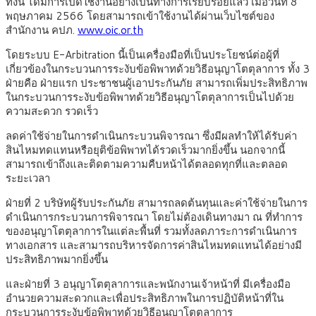
ทั้งนี้ ได้มีการเปิดใช้งานอย่างเป็นทางการเรียบร้อยแล้ว เมื่อวันที่ 8
พฤษภาคม 2566 โดยสามารถเข้าใช้งานได้ผ่านเว็บไซต์ของ
สำนักงาน คปภ.
www.oic.or.th
โดยระบบ E-Arbitration นี้เป็นเครื่องมือที่เป็นประโยชน์ต่อผู้ที่
เกี่ยวข้องในกระบวนการระงับข้อพิพาทด้วยวิธีอนุญาโตตุลาการ ทั้ง 3
ฝ่ายคือ ฝ่ายแรก ประชาชนผู้เอาประกันภัย สามารถเพิ่มประสิทธิภาพ
ในกระบวนการระงับข้อพิพาทด้วยวิธีอนุญาโตตุลาการเป็นไปด้วย
ความสะดวก รวดเร็ว
ลดค่าใช้จ่ายในการดำเนินกระบวนพิจารณา ซึ่งมีผลทำให้ได้รับค่า
สินไหมทดแทนหรือยุติข้อพิพาทได้รวดเร็วมากยิ่งขึ้น นอกจากนี้
สามารถเข้าถึงและติดตามความคืบหน้าได้ตลอดทุกที่และตลอด
ระยะเวลา
ฝ่ายที่ 2 บริษัทผู้รับประกันภัย สามารถลดต้นทุนและค่าใช้จ่ายในการ
ดำเนินการกระบวนการพิจารณา โดยไม่ต้องเดินทางมา ณ ที่ทำการ
ของอนุญาโตตุลาการในแต่ละพื้นที่ รวมทั้งลดภาระการดำเนินการ
ทางเอกสาร และสามารถบริหารจัดการค่าสินไหมทดแทนได้อย่างมี
ประสิทธิภาพมากยิ่งขึ้น
และฝ่ายที่ 3 อนุญาโตตุลาการและพนักงานเจ้าหน้าที่ มีเครื่องมือ
อำนวยความสะดวกและเพื่อประสิทธิภาพในการปฏิบัติหน้าที่ใน
กระบวนการระงับข้อพิพาทด้วยวิธีอนุญาโตตุลาการ