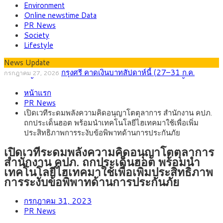
Environment
Online newstime Data
PR News
Society
Lifestyle
News Update
กรุงศรี คาดเงินบาทสัปดาห์นี้ (27–31 ก.ค.
กรกฎาคม 27, 2026
2569) ซื้อขายในกรอบ 33.40-34.00 มองเฟดคงดอกเบี้ย
ครม.ไฟเขียวหลักการ ร่าง พ.ร.ฎ. เปิดทาง รฟม.เดิน
สิงหาคม 5, 2026
หน้าแรก
หน้ารถไฟฟ้าสงขลา โมโนเรล 12.54 กม. เชื่อมเมืองหาดใหญ่
สธ.ชี้ รพ.รัฐแบกรับผู้ป่วยบัตรทอง 87% แต่ได้งบราย
สิงหาคม 4, 2026
PR News
หัวเพียง 2,618 บาท เสนอทบทวนจัดสรรงบให้สอดคล้องภาระงาน
กรุงศรี คาดเงินบาทสัปดาห์นี้ซื้อขายในกรอบ
สิงหาคม 3, 2026
เปิดเวทีระดมพลังความคิดอนุญาโตตุลาการ สำนักงาน คปภ.
จริง
33.00-33.60 ติดตามข้อมูลจ้างงานสหรัฐฯ
“เอกนิติ” เปิดเครื่องยนต์เศรษฐกิจใหม่ของไทย เดิน
สิงหาคม 1, 2026
ถกประเด็นฮอต พร้อมนำเทคโนโลยีไฮเทคมาใช้เพื่อเพิ่ม
หน้า 5 ยุทธศาสตร์ รื้อโครงสร้างเศรษฐกิจ ดันไทยโตเต็มศักยภาพ
ภัยเงียบใกล้ตัวเด็ก LSD “แสตมป์เมา” ยาเสพติด
กรกฎาคม 27, 2026
ประสิทธิภาพการระงับข้อพิพาทด้านการประกันภัย
ลายการ์ตูน กรมศุลกากร เตือนผู้ปกครองเฝ้าระวัง หลังยึดล็อตใหญ่
จากเยอรมนี
เปิดเวทีระดมพลังความคิดอนุญาโตตุลาการ
สำนักงาน คปภ. ถกประเด็นฮอต พร้อมนำ
เทคโนโลยีไฮเทคมาใช้เพื่อเพิ่มประสิทธิภาพ
การระงับข้อพิพาทด้านการประกันภัย
กรกฎาคม 31, 2023
PR News