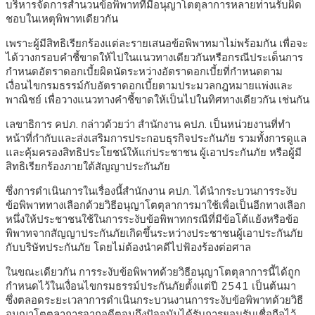
บริหารจัดการสำนวนข้อพิพาทที่มีอนุญาโตตุลาการหลายท่านรับผิด
ชอบในเหตุพิพาทเดียวกัน
เพราะผู้มีสิทธิเรียกร้องแต่ละรายเสนอข้อพิพาทมาไม่พร้อมกัน เพื่อจะ
ได้วางกรอบคำชี้ขาดให้ไปในแนวทางเดียวกันหรือกรณีประเด็นการ
กำหนดอัตราดอกเบี้ยผิดนัดระหว่างอัตราดอกเบี้ยที่กำหนดตาม
เงื่อนไขกรมธรรม์กับอัตราดอกเบี้ยตามประมวลกฎหมายแพ่งและ
พาณิชย์ เพื่อวางแนวทางคำชี้ขาดให้เป็นไปในทิศทางเดียวกัน เช่นกัน
เลขาธิการ คปภ. กล่าวด้วยว่า สำนักงาน คปภ. เป็นหน่วยงานที่ทำ
หน้าที่กำกับและส่งเสริมการประกอบธุรกิจประกันภัย รวมทั้งการดูแล
และคุ้มครองสิทธิประโยชน์ให้แก่ประชาชน ผู้เอาประกันภัย หรือผู้มี
สิทธิเรียกร้องภายใต้สัญญาประกันภัย
ซึ่งการดำเนินการในเรื่องนี้สำนักงาน คปภ. ได้นำกระบวนการระงับ
ข้อพิพาททางเลือกด้วยวิธีอนุญาโตตุลาการมาใช้เพื่อเป็นอีกทางเลือก
หนึ่งให้ประชาชนใช้ในการระงับข้อพิพาทกรณีที่มีข้อโต้แย้งหรือข้อ
พิพาทจากสัญญาประกันภัยเกิดขึ้นระหว่างประชาชนผู้เอาประกันภัย
กับบริษัทประกันภัย โดยไม่ต้องนำคดีไปฟ้องร้องต่อศาล
ในขณะเดียวกัน การระงับข้อพิพาทด้วยวิธีอนุญาโตตุลาการนี้ได้ถูก
กำหนดไว้ในเงื่อนไขกรมธรรม์ประกันภัยตั้งแต่ปี 2541 เป็นต้นมา
ซึ่งตลอดระยะเวลาการดำเนินกระบวนงานการระงับข้อพิพาทด้วยวิธี
อนุญาโตตุลาการจากอดีตจนถึงปัจจุบันได้รับการยอมรับเชื่อถือไว้